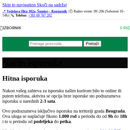
Skip to navigation
Skoči na sadržaj
📍
Vojislava Ilića 102a, Šumice – Konjarnik
| 🕘 Radno vreme: 09–20h (Subotom 10–
14h) | 📞
Telefon:
+381 69 767 202
IZBORNIK
0
RS
Pretraži
Način isporuke
Hitna isporuka
Nakon vašeg zahteva za isporuku našim kurirom bilo to online ili
putem telefona, aktivira se opcija brze isporuke sto podrazumeva
isporuku u narednih
2-3 sata
.
Ovo podrazumeva isključivo isporuku na teritoriji grada
Beograda
.
Ova uluga se naplaćuje fiksno
1.000 rsd
u periodu do od
9h
do
18h
i to u periodu od
podeljeka
do
petka
.