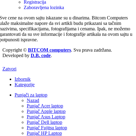
Registracija
Zaboravljena lozinka
Sve cene na ovom sajtu iskazane su u dinarima. Bitcom Computers
ulaže maksimalne napore da svi artikli budu prikazani sa tačnim
nazivima, specifikacijama, fotografijama i cenama. Ipak, ne možemo
garantovati da su sve informacije i fotografije artikala na ovom sajtu u
potpunosti ispravne.
Copyright ©
BITCOM computers
. Sva prava zadržana.
Developed by
D.B. code
.
Zatvori
Izbornik
Kategorije
Punjači za laptop
Nazad
Punjač Acer laptop
Punjač Apple laptop
Punjač Asus Laptop
Punjač Dell laptop
Punjač Fujitsu laptop
Punjač HP Laptop