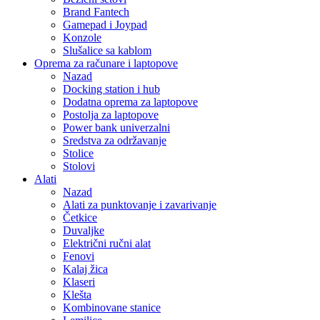
Brand Fantech
Gamepad i Joypad
Konzole
Slušalice sa kablom
Oprema za računare i laptopove
Nazad
Docking station i hub
Dodatna oprema za laptopove
Postolja za laptopove
Power bank univerzalni
Sredstva za održavanje
Stolice
Stolovi
Alati
Nazad
Alati za punktovanje i zavarivanje
Četkice
Duvaljke
Električni ručni alat
Fenovi
Kalaj žica
Klaseri
Klešta
Kombinovane stanice