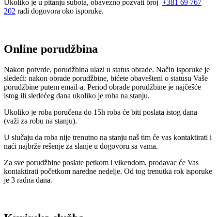
Ukoliko je u pitanju subota, obavezno pozvati broj
+381 69 767
202
radi dogovora oko isporuke.
Online porudžbina
Nakon potvrde, porudžbina ulazi u status obrade. Način isporuke je
sledeći: nakon obrade porudžbine, bićete obavešteni o statusu Vaše
porudžbine putem email-a. Period obrade porudžbine je najčešće
istog ili sledećeg dana ukoliko je roba na stanju.
Ukoliko je roba poručena do 15h roba će biti poslata istog dana
(važi za robu na stanju).
U slučaju da roba nije trenutno na stanju naš tim će vas kontaktirati i
naći najbrže rešenje za slanje u dogovoru sa vama.
Za sve porudžbine poslate petkom i vikendom, prodavac će Vas
kontaktirati početkom naredne nedelje. Od tog trenutka rok isporuke
je 3 radna dana.