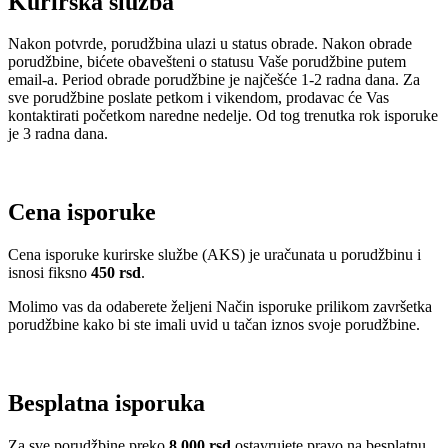
Kurirska služba
Nakon potvrde, porudžbina ulazi u status obrade. Nakon obrade
porudžbine, bićete obavešteni o statusu Vaše porudžbine putem
email-a. Period obrade porudžbine je najčešće 1-2 radna dana. Za
sve porudžbine poslate petkom i vikendom, prodavac će Vas
kontaktirati početkom naredne nedelje. Od tog trenutka rok isporuke
je 3 radna dana.
Cena isporuke
Cena isporuke kurirske službe (AKS) je uračunata u porudžbinu i
isnosi fiksno
450 rsd
.
Molimo vas da odaberete željeni Način isporuke prilikom završetka
porudžbine kako bi ste imali uvid u tačan iznos svoje porudžbine.
Besplatna isporuka
Za sve porudžbine preko
8.000 rsd
ostavrujete pravo na besplatnu