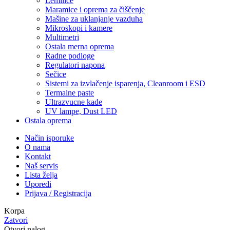
Lemilice
Maramice i oprema za čiščenje
Mašine za uklanjanje vazduha
Mikroskopi i kamere
Multimetri
Ostala merna oprema
Radne podloge
Regulatori napona
Sečice
Sistemi za izvlačenje isparenja, Cleanroom i ESD
Termalne paste
Ultrazvucne kade
UV lampe, Dust LED
Ostala oprema
Način isporuke
O nama
Kontakt
Naš servis
Lista želja
Uporedi
Prijava / Registracija
Korpa
Zatvori
Otvori nalog