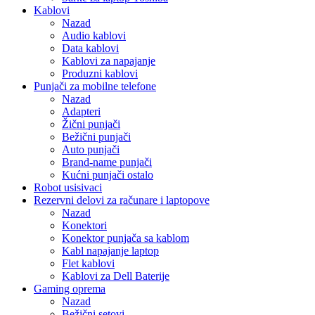
Kablovi
Nazad
Audio kablovi
Data kablovi
Kablovi za napajanje
Produzni kablovi
Punjači za mobilne telefone
Nazad
Adapteri
Žični punjači
Bežični punjači
Auto punjači
Brand-name punjači
Kućni punjači ostalo
Robot usisivaci
Rezervni delovi za računare i laptopove
Nazad
Konektori
Konektor punjača sa kablom
Kabl napajanje laptop
Flet kablovi
Kablovi za Dell Baterije
Gaming oprema
Nazad
Bežični setovi