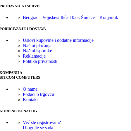
PRODAVNICA I SERVIS
Beograd - Vojislava Ilića 102a, Šumice – Konjarnik
PORUČIVANJE I DOSTAVA
Uslovi kupovine i dodatne informacije
Načini plaćanja
Načini isporuke
Reklamacije
Politika privatnosti
KOMPANIJA
BITCOM COMPUTERS
O nama
Podaci o trgovcu
Kontakt
KORISNIČKI NALOG
Već ste registrovani?
Ulogujte se sada