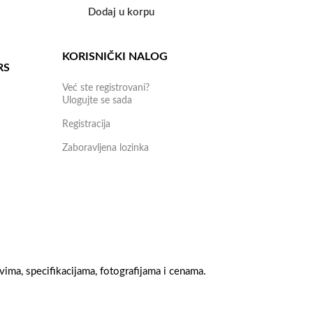
Dodaj u korpu
Do
KORISNIČKI NALOG
RS
Već ste registrovani?
Ulogujte se sada
Registracija
Zaboravljena lozinka
ima, specifikacijama, fotografijama i cenama.