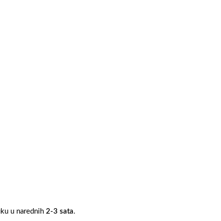
ruku u narednih
2-3 sata
.