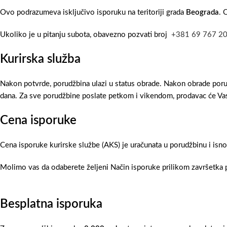
Ovo podrazumeva isključivo isporuku na teritoriji grada
Beograda
. 
Ukoliko je u pitanju subota, obavezno pozvati broj
+381 69 767 2
Kurirska služba
Nakon potvrde, porudžbina ulazi u status obrade. Nakon obrade poru
dana. Za sve porudžbine poslate petkom i vikendom, prodavac će Vas
Cena isporuke
Cena isporuke kurirske službe (AKS) je uračunata u porudžbinu i isn
Molimo vas da odaberete željeni Način isporuke prilikom završetka p
Besplatna isporuka