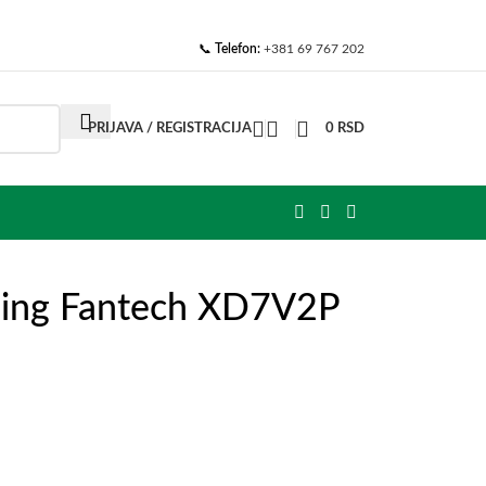
📞
Telefon:
+381 69 767 202
PRIJAVA / REGISTRACIJA
0
RSD
ming Fantech XD7V2P