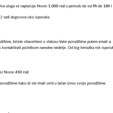
Ova uluga se naplaćuje fiksno
1.000 rsd
u periodu do od
9h
do
18h
i
02
radi dogovora oko isporuke.
džbine, bićete obavešteni o statusu Vaše porudžbine putem email-a.
 kontaktirati početkom naredne nedelje. Od tog trenutka rok isporuk
osi fiksno
450 rsd
.
orudžbine kako bi ste imali uvid u tačan iznos svoje porudžbine.