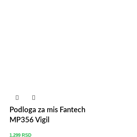
Podloga za mis Fantech
Podloga z
MP356 Vigil
MP806 Vig
1.299
RSD
1.599
RSD