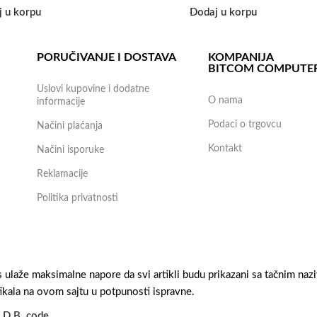
 u korpu
Dodaj u korpu
PORUČIVANJE I DOSTAVA
KOMPANIJA
BITCOM COMPUTE
Uslovi kupovine i dodatne
O nama
informacije
Podaci o trgovcu
Načini plaćanja
Kontakt
Načini isporuke
Reklamacije
Politika privatnosti
laže maksimalne napore da svi artikli budu prikazani sa tačnim naziv
tikala na ovom sajtu u potpunosti ispravne.
y
D.B. code
.