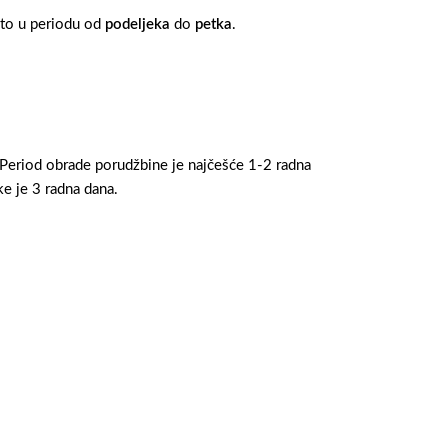
 to u periodu od
podeljeka
do
petka
.
 Period obrade porudžbine je najčešće 1-2 radna
e je 3 radna dana.