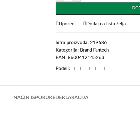
DOD
Uporedi
Dodaj na listu želja
Šifra proizvoda:
219686
Kategorija:
Brand Fantech
EAN:
8600412145263
Podeli:
NAČIN ISPORUKE
DEKLARACIJA