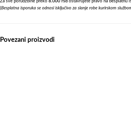
Za sve porudžbine preko
8.000 rsd
ostavrujete pravo na besplatnu i
(
Besplatna isporuka se odnosi isključivo za slanje robe kurirskom službo
Povezani proizvodi