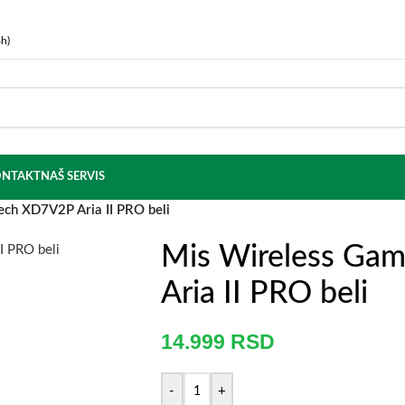
h)
NTAKT
NAŠ SERVIS
ech XD7V2P Aria II PRO beli
Mis Wireless Ga
Aria II PRO beli
14.999
RSD
-
+