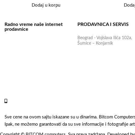
Dodaj u korpu
Dodaj
Radno vreme naše internet
PRODAVNICA I SERVIS
prodavnice
Beograd - Vojislava Ilića 102a,
Naše radno vreme je svih 7 dana
Šumice – Konjarnik
u nedelji od 00-24h. U tom
periodu možete vršiti porudžbine
putem sajta, dok nas na telefone
možete kontaktirati svakog
radnog dana u periodu radnog
vremena lokala.
Online shop:
+381 (69) 767-202
Sve cene na ovom sajtu iskazane su u dinarima. Bitcom Computers u
Ipak, ne možemo garantovati da su sve informacije i fotografije ar
Copyright ©
BITCOM computers
. Sva prava zadržana. Developed b