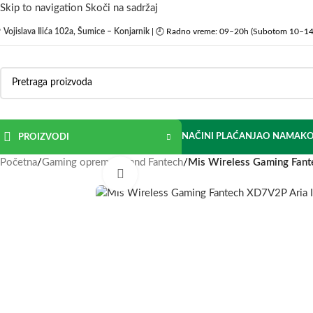
Skip to navigation
Skoči na sadržaj

Vojislava Ilića 102a, Šumice – Konjarnik
| 🕘 Radno vreme: 09–20h (Subotom 10–14
NAČINI PLAĆANJA
O NAMA
KO
PROIZVODI
Početna
/
Gaming oprema
/
Brand Fantech
/
Mis Wireless Gaming Fant
Click to enlarge