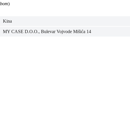
užbom
)
Kina
MY CASE D.O.O., Bulevar Vojvode Mišića 14