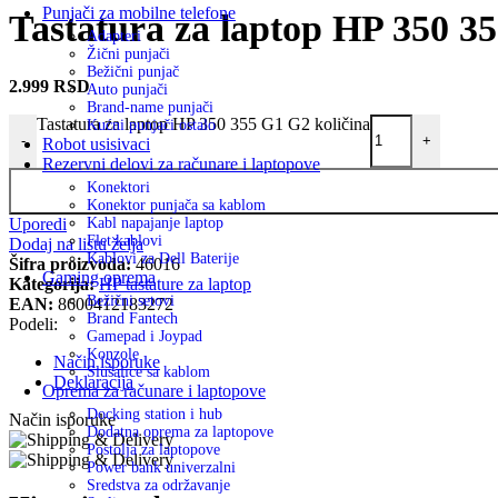
Punjači za mobilne telefone
Tastatura za laptop HP 350 3
Adapteri
Žični punjači
Bežični punjač
2.999
RSD
Auto punjači
Brand-name punjači
Tastatura za laptop HP 350 355 G1 G2 količina
Kućni punjači ostalo
-
+
Robot usisivaci
Rezervni delovi za računare i laptopove
Konektori
Konektor punjača sa kablom
Uporedi
Kabl napajanje laptop
Flet kablovi
Dodaj na listu želja
Kablovi za Dell Baterije
Šifra proizvoda:
46016
Gaming oprema
Kategorija:
HP tastature za laptop
Bežični setovi
EAN:
8600412183272
Brand Fantech
Podeli:
Gamepad i Joypad
Konzole
Način isporuke
Slušalice sa kablom
Deklaracija
Oprema za računare i laptopove
Docking station i hub
Način isporuke
Dodatna oprema za laptopove
Postolja za laptopove
Power bank univerzalni
Sredstva za održavanje