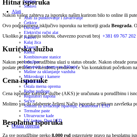
Hitna isporuka
Stolice
Stolovi
Alati
Nakon vašeg zahteva za isporuku našim kurirom bilo to online ili put
Alati za punktovanje i zavarivanje
Četkice
Ovo podrazumeva isključivo isporuku na teritoriji grada
Beograda
. 
Duvaljke
Električni ručni alat
Ukoliko je u pitanju subota, obavezno pozvati broj
+381 69 767 202
Fenovi
Kalaj žica
Klaseri
Kurirska služba
Klešta
Kombinovane stanice
Nakon potvrde, porudžbina ulazi u status obrade. Nakon obrade porud
Lemilice
Maramice i oprema za čiščenje
poslate petkom i vikendom, prodavac će Vas kontaktirati početkom nar
Mašine za uklanjanje vazduha
Mikroskopi i kamere
Cena isporuke
Multimetri
Ostala merna oprema
Radne podloge
Cena isporuke kurirske službe (AKS) je uračunata u porudžbinu i isn
Regulatori napona
Sečice
Molimo vas da odaberete željeni Način isporuke prilikom završetka po
Sistemi za izvlačenje isparenja, Cleanroom i ESD
Termalne paste
Ultrazvucne kade
Besplatna isporuka
UV lampe, Dust LED
Ostala oprema
Za sve porudžbine preko
8.000 rsd
ostavrujete pravo na besplatnu is