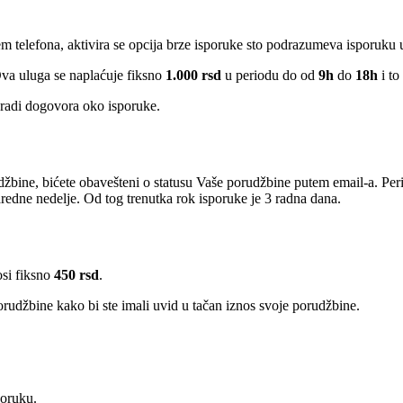
em telefona, aktivira se opcija brze isporuke sto podrazumeva isporuku
Ova uluga se naplaćuje fiksno
1.000 rsd
u periodu do od
9h
do
18h
i to
radi dogovora oko isporuke.
žbine, bićete obavešteni o statusu Vaše porudžbine putem email-a. Per
edne nedelje. Od tog trenutka rok isporuke je 3 radna dana.
osi fiksno
450 rsd
.
rudžbine kako bi ste imali uvid u tačan iznos svoje porudžbine.
poruku.