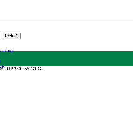
Pretraži
plaćanja
a
t
vis
aptop HP 350 355 G1 G2