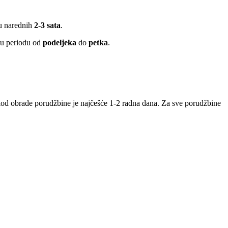
 u narednih
2-3 sata
.
 u periodu od
podeljeka
do
petka
.
iod obrade porudžbine je najčešće 1-2 radna dana. Za sve porudžbine