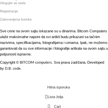
Ulogujte se sada
Registracija
Zaboravljena lozinka
Sve cene na ovom sajtu iskazane su u dinarima. Bitcom Computers
ulaže maksimalne napore da svi artikli budu prikazani sa tačnim
nazivima, specifikacijama, fotografijama i cenama. Ipak, ne možemo
garantovati da su sve informacije i fotografije artikala na ovom sajtu u
potpunosti ispravne.
Copyright ©
. Sva prava zadržana. Developed
BITCOM computers
by
.
D.B. code
Hitna isporuka
Lista želja
Cart