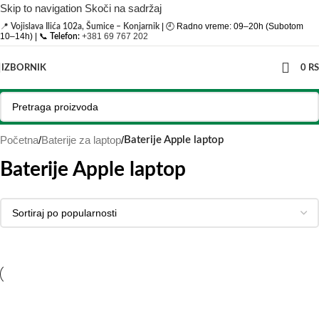
Skip to navigation
Skoči na sadržaj
📍
| 🕘 Radno vreme: 09–20h (Subotom
Vojislava Ilića 102a, Šumice – Konjarnik
10–14h) | 📞
+381 69 767 202
Telefon:
IZBORNIK
0
R
Početna
/
Baterije za laptop
/
Baterije Apple laptop
Baterije Apple laptop