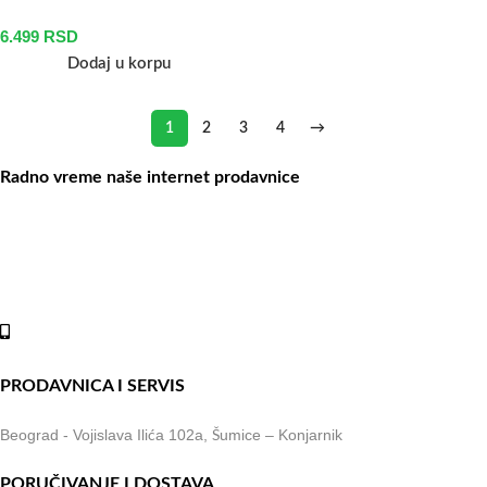
6.499
RSD
Dodaj u korpu
1
2
3
4
→
Radno vreme naše internet prodavnice
Naše radno vreme je svih 7 dana u nedelji od 00-24h. U tom periodu
možete vršiti porudžbine putem sajta, dok nas na telefone možete
kontaktirati svakog radnog dana u periodu radnog vremena lokala.
Online shop:
+381 (69) 767-202
PRODAVNICA I SERVIS
Beograd - Vojislava Ilića 102a, Šumice – Konjarnik
PORUČIVANJE I DOSTAVA