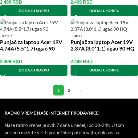
2.499
RSD
2.499
RSD
DODAJ U KORPU
DODAJ U KORPU
5.5*1.7
3.0*1.1
Punjač za laptop Acer 19V
Punjač za laptop Acer 19V
4.74A (5.5*1.7) ugao 90
2.37A (3.0*1.1) ugao 90 HQ
2.499
RSD
2.499
RSD
DODAJ U KORPU
DODAJ U KORPU
1
2
→
RADNO VREME NAŠE INTERNET PRODAVNICE
Naše radno vreme je svih 7 dana u nedelji od 00-24h. U tom
periodu možete vršiti porudžbine putem sajta, dok nas na