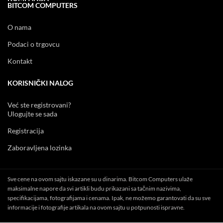
BITCOM COMPUTERS
O nama
Podaci o trgovcu
Kontakt
KORISNIČKI NALOG
Već ste registrovani?
Ulogujte se sada
Registracija
Zaboravljena lozinka
Sve cene na ovom sajtu iskazane su u dinarima. Bitcom Computers ulaže
maksimalne napore da svi artikli budu prikazani sa tačnim nazivima,
specifikacijama, fotografijama i cenama. Ipak, ne možemo garantovati da su sve
informacije i fotografije artikala na ovom sajtu u potpunosti ispravne.