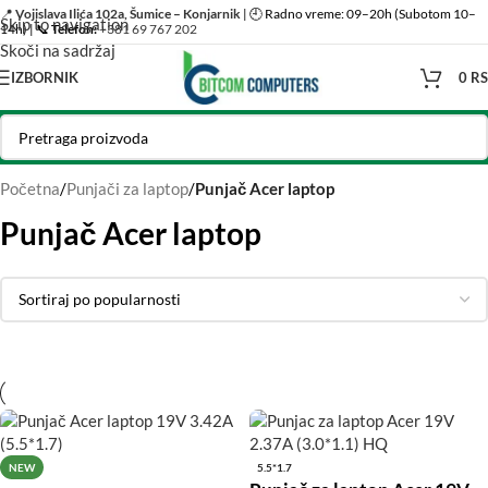
📍
Vojislava Ilića 102a, Šumice – Konjarnik
| 🕘 Radno vreme: 09–20h (Subotom 10–
Skip to navigation
14h) | 📞
Telefon:
+381 69 767 202
Skoči na sadržaj
IZBORNIK
0
R
Početna
/
Punjači za laptop
/
Punjač Acer laptop
Punjač Acer laptop
NEW
5.5*1.7