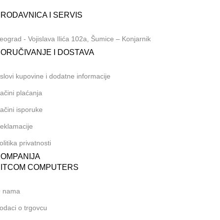
381 (69) 767-202
RODAVNICA I SERVIS
eograd - Vojislava Ilića 102a, Šumice – Konjarnik
ORUČIVANJE I DOSTAVA
slovi kupovine i dodatne informacije
ačini plaćanja
ačini isporuke
eklamacije
olitika privatnosti
KOMPANIJA
BITCOM COMPUTERS
 nama
odaci o trgovcu