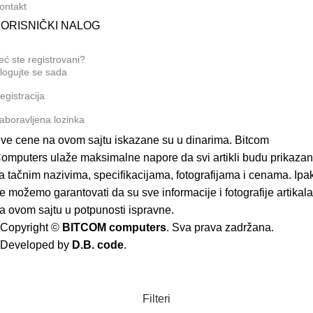
ontakt
ORISNIČKI NALOG
eć ste registrovani?
logujte se sada
egistracija
aboravljena lozinka
ve cene na ovom sajtu iskazane su u dinarima. Bitcom
omputers ulaže maksimalne napore da svi artikli budu prikazan
a tačnim nazivima, specifikacijama, fotografijama i cenama. Ipak
e možemo garantovati da su sve informacije i fotografije artikala
a ovom sajtu u potpunosti ispravne.
Copyright ©
BITCOM computers
. Sva prava zadržana.
Developed by
D.B. code
.
Filteri