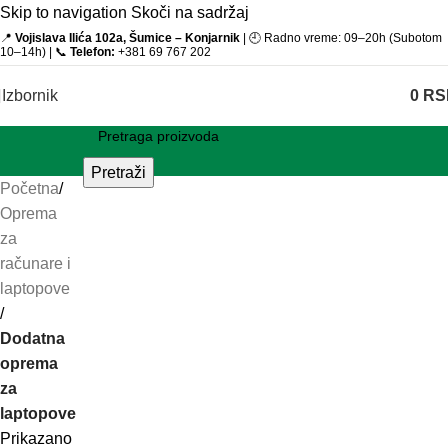
Skip to navigation
Skoči na sadržaj
📍
Vojislava Ilića 102a, Šumice – Konjarnik
| 🕘 Radno vreme: 09–20h (Subotom
10–14h) | 📞
Telefon:
+381 69 767 202
Izbornik
0
RS
Pretraži
Početna
/
Oprema
za
računare i
laptopove
/
Dodatna
oprema
za
laptopove
Prikazano