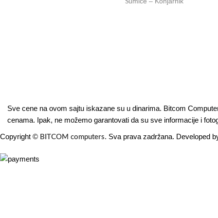
Šumice – Konjarnik
u nedelji od 00-24h. U tom periodu
možete vršiti porudžbine putem
sajta, dok nas na telefone možete
kontaktirati svakog radnog dana u
periodu radnog vremena lokala.
Online shop:
+381 (69) 767-202
Sve cene na ovom sajtu iskazane su u dinarima. Bitcom Computers 
cenama. Ipak, ne možemo garantovati da su sve informacije i fotogr
Copyright ©
. Sva prava zadržana. Developed 
BITCOM computers