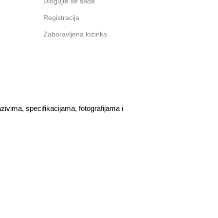
Ulogujte se sada
Registracija
Zaboravljena lozinka
vima, specifikacijama, fotografijama i