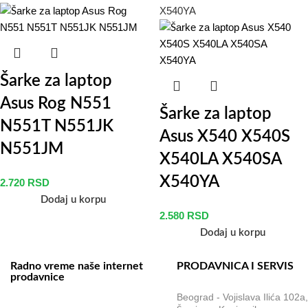
Šarke za laptop
Asus Rog N551
Šarke za laptop
N551T N551JK
Asus X540 X540S
N551JM
X540LA X540SA
X540YA
2.720
RSD
Dodaj u korpu
2.580
RSD
Dodaj u korpu
Radno vreme naše internet
PRODAVNICA I SERVIS
prodavnice
Beograd - Vojislava Ilića 102a
Naše radno vreme je svih 7 dana