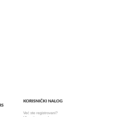
KORISNIČKI NALOG
RS
Već ste registrovani?