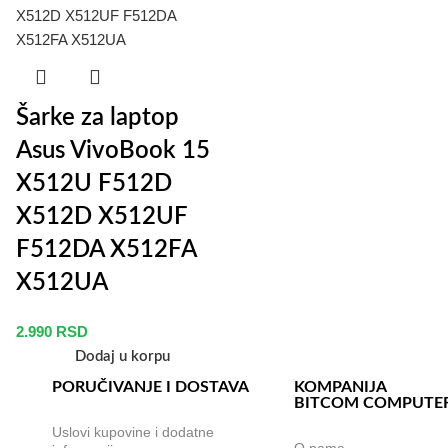
Šarke za laptop
Asus VivoBook 15
X512U F512D
X512D X512UF
F512DA X512FA
X512UA
2.990
RSD
Dodaj u korpu
PORUČIVANJE I DOSTAVA
KOMPANIJA
BITCOM COMPUTE
,
Uslovi kupovine i dodatne