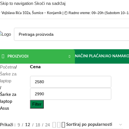
Skip to navigation
Skoči na sadržaj

| 🕘 Radno vreme: 09–20h (Subotom 10–1
Vojislava Ilića 102a, Šumice – Konjarnik
NAČINI PLAĆANJA
O NAMA
KO
PROIZVODI
Početna
/
Cena
Šarke za
laptop
/
Šarke za
laptop
Filter
Asus
9
18
24
Prikaži
12