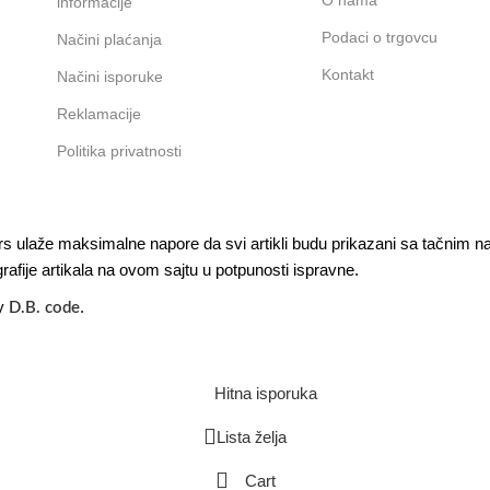
O nama
informacije
Podaci o trgovcu
Načini plaćanja
Kontakt
Načini isporuke
Reklamacije
Politika privatnosti
ulaže maksimalne napore da svi artikli budu prikazani sa tačnim nazi
afije artikala na ovom sajtu u potpunosti ispravne.
by
.
D.B. code
Hitna isporuka
Lista želja
Cart