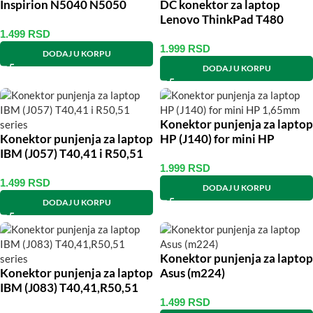
Inspirion N5040 N5050
DC konektor za laptop
M5040
Lenovo ThinkPad T480
T580 P52s L480 L580 L490
1.499
RSD
L590
1.999
RSD
DODAJ U KORPU
DODAJ U KORPU
Konektor punjenja za laptop
Konektor punjenja za laptop
HP (J140) for mini HP
IBM (J057) T40,41 i R50,51
1,65mm
series
1.999
RSD
1.499
RSD
DODAJ U KORPU
DODAJ U KORPU
Konektor punjenja za laptop
Konektor punjenja za laptop
Asus (m224)
IBM (J083) T40,41,R50,51
series
1.499
RSD