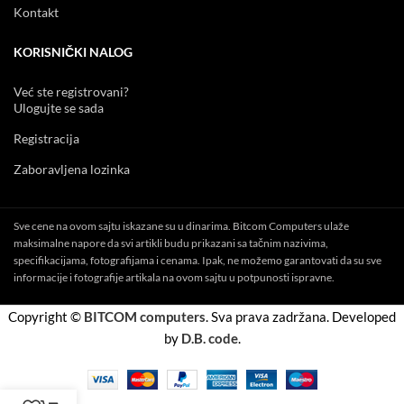
Kontakt
KORISNIČKI NALOG
Već ste registrovani?
Ulogujte se sada
Registracija
Zaboravljena lozinka
Sve cene na ovom sajtu iskazane su u dinarima. Bitcom Computers ulaže
maksimalne napore da svi artikli budu prikazani sa tačnim nazivima,
specifikacijama, fotografijama i cenama. Ipak, ne možemo garantovati da su sve
informacije i fotografije artikala na ovom sajtu u potpunosti ispravne.
Copyright ©
BITCOM computers
. Sva prava zadržana. Developed
by
D.B. code
.