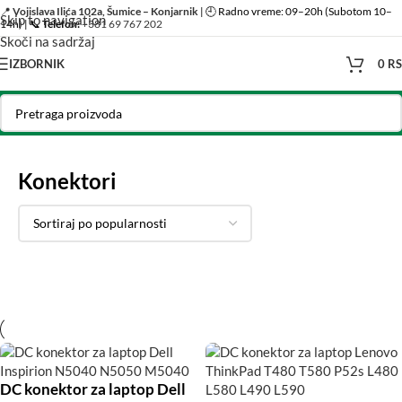
📍
Vojislava Ilića 102a, Šumice – Konjarnik
| 🕘 Radno vreme: 09–20h (Subotom 10–
Skip to navigation
14h) | 📞
Telefon:
+381 69 767 202
Skoči na sadržaj
IZBORNIK
0
R
Početna
/
Rezervni delovi za računare i laptopove
/
Konektori
Konektori
DC konektor za laptop Dell