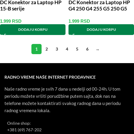
DC Konektor za Laptop HP
DC Konektor za Laptop HP
15-B serije
G4 250 G4 255 G5 250 G5
255
1.999
RSD
1.999
RSD
DODAJ U KORPU
DODAJ U KORPU
1
2
3
4
5
6
→
RADNO VREME NAŠE INTERNET PRODAVNICE
Naše radno vreme je svih 7 dana u nedelji od 00-24h. U tom
periodu možete vršiti porudžbine putem sajta, dok nas na
telefone možete kontaktirati svakog radnog dana u periodu
radnog vremena lokala.
Online shop:
+381 (69) 767-202