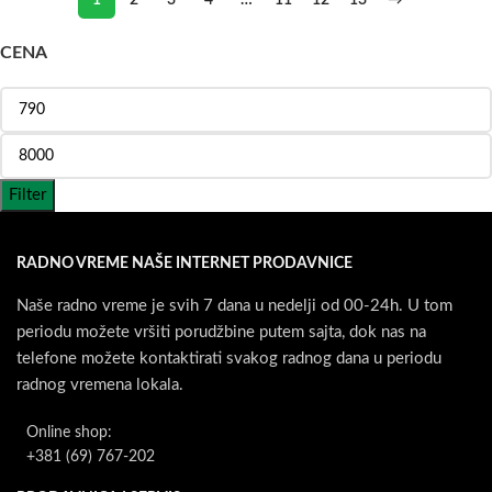
1
2
3
4
…
11
12
13
→
CENA
Filter
RADNO VREME NAŠE INTERNET PRODAVNICE
Naše radno vreme je svih 7 dana u nedelji od 00-24h. U tom
periodu možete vršiti porudžbine putem sajta, dok nas na
telefone možete kontaktirati svakog radnog dana u periodu
radnog vremena lokala.
Online shop:
+381 (69) 767-202