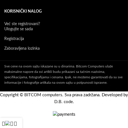
KORISNIČKI NALOG
Već ste registrovani?
Ulogujte se sada
Registracija
Zaboravljena lozinka
Sve cene na ovom sajtu iskazane su u dinarima. Bitcom Computers ulaže
maksimalne napore da svi artikli budu prikazani sa tačnim nazivima,
specifikacijama, fotografijama i cenama. Ipak, ne možemo garantovati da su sve
informacije i fotografije artikala na ovom sajtu u potpunosti ispravne.
Copyright ©
BITCOM computers
. Sva prava zadržana. Developed by
D.B. code
.