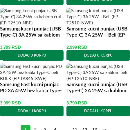
Samsung kucni punjac (USB
Samsung kucni punjac (USB
Type-C) 3A 25W sa kablom
Type-C) 3A 25W – Beli (EP-
crni (EP-T2510-NBE)
T2510-NWE)
3.799
RSD
2.999
RSD
DODAJ U KORPU
DODAJ U KORPU
Samsung Fast kucni punjac
Samsung kucni punjac (USB
PD 3A 45W bez kabla Type-
Type-C) 3A 25W sa kablom
C beli BULK (EP-TA845-
beli (EP-T2510-NBE)
3.999
RSD
3.799
RSD
XWE)
DODAJ U KORPU
DODAJ U KORPU