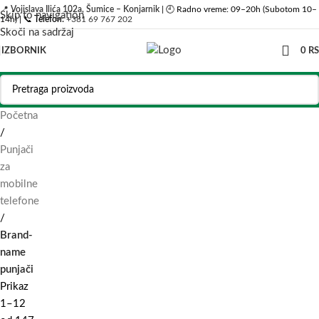
📍
Vojislava Ilića 102a, Šumice – Konjarnik
| 🕘 Radno vreme: 09–20h (Subotom 10–
Skip to navigation
14h) | 📞
Telefon:
+381 69 767 202
Skoči na sadržaj
IZBORNIK
0
R
Početna
/
Punjači
za
mobilne
telefone
/
Brand-
name
punjači
Prikaz
1–12