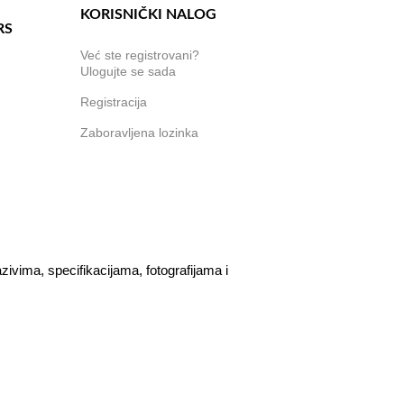
KORISNIČKI NALOG
RS
Već ste registrovani?
Ulogujte se sada
Registracija
Zaboravljena lozinka
vima, specifikacijama, fotografijama i