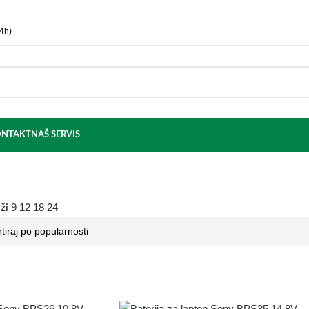
4h)
NTAKT
NAŠ SERVIS
9
12
18
24
aži