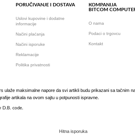
PORUČIVANJE I DOSTAVA
KOMPANIJA
BITCOM COMPUTE
,
Uslovi kupovine i dodatne
O nama
informacije
Podaci o trgovcu
Načini plaćanja
Kontakt
Načini isporuke
Reklamacije
Politika privatnosti
ulaže maksimalne napore da svi artikli budu prikazani sa tačnim nazi
afije artikala na ovom sajtu u potpunosti ispravne.
by
.
D.B. code
Hitna isporuka