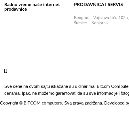
Radno vreme naše internet
PRODAVNICA I SERVIS
prodavnice
Beograd - Vojislava Ilića 102a
Naše radno vreme je svih 7 dana
Šumice – Konjarnik
u nedelji od 00-24h. U tom periodu
možete vršiti porudžbine putem
sajta, dok nas na telefone možete
kontaktirati svakog radnog dana u
periodu radnog vremena lokala.
Online shop:
+381 (69) 767-202
Sve cene na ovom sajtu iskazane su u dinarima. Bitcom Computers 
cenama. Ipak, ne možemo garantovati da su sve informacije i fotogr
Copyright ©
. Sva prava zadržana. Developed 
BITCOM computers