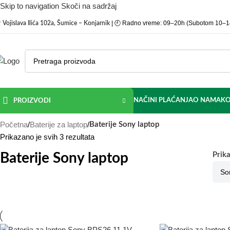
Skip to navigation
Skoči na sadržaj

| 🕘 Radno vreme: 09–20h (Subotom 10–1
Vojislava Ilića 102a, Šumice – Konjarnik
NAČINI PLAĆANJA
O NAMA
KO
PROIZVODI
Početna
/
Baterije za laptop
/
Baterije Sony laptop
Prikazano je svih 3 rezultata
Baterije Sony laptop
Prik