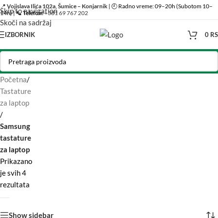
📍
Vojislava Ilića 102a, Šumice – Konjarnik
| 🕘 Radno vreme: 09–20h (Subotom 10–
Skip to navigation
14h) | 📞
Telefon:
+381 69 767 202
Skoči na sadržaj
IZBORNIK
0
R
Početna
/
Tastature
za laptop
/
Samsung
tastature
za laptop
Prikazano
je svih 4
rezultata
Show sidebar