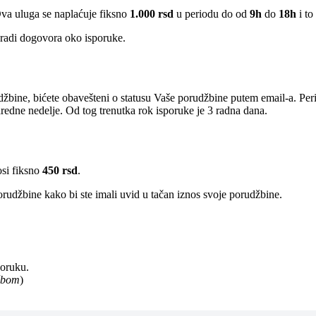
Ova uluga se naplaćuje fiksno
1.000 rsd
u periodu do od
9h
do
18h
i to
radi dogovora oko isporuke.
žbine, bićete obavešteni o statusu Vaše porudžbine putem email-a. Per
edne nedelje. Od tog trenutka rok isporuke je 3 radna dana.
osi fiksno
450 rsd
.
rudžbine kako bi ste imali uvid u tačan iznos svoje porudžbine.
poruku.
užbom
)