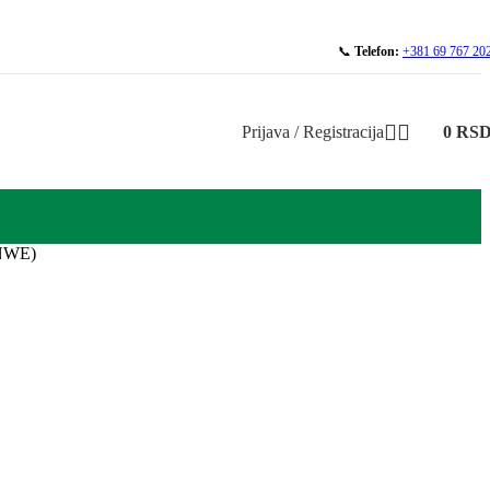
📞
Telefon:
+381 69 767 20
Prijava / Registracija
0
RS
-NWE)