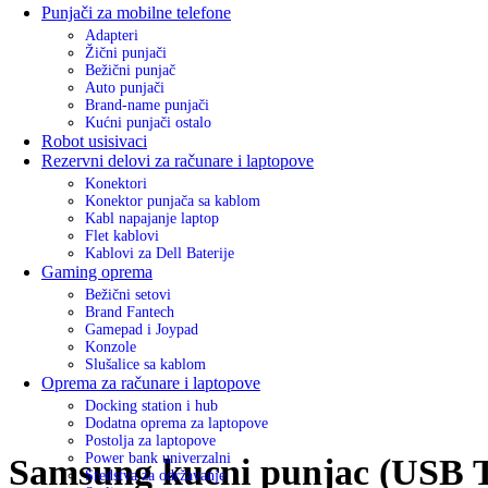
Punjači za mobilne telefone
Adapteri
Žični punjači
Bežični punjač
Auto punjači
Brand-name punjači
Kućni punjači ostalo
Robot usisivaci
Rezervni delovi za računare i laptopove
Konektori
Konektor punjača sa kablom
Kabl napajanje laptop
Flet kablovi
Kablovi za Dell Baterije
Gaming oprema
Bežični setovi
Brand Fantech
Gamepad i Joypad
Konzole
Slušalice sa kablom
Oprema za računare i laptopove
Docking station i hub
Dodatna oprema za laptopove
Postolja za laptopove
Power bank univerzalni
Samsung kucni punjac (USB 
Sredstva za održavanje