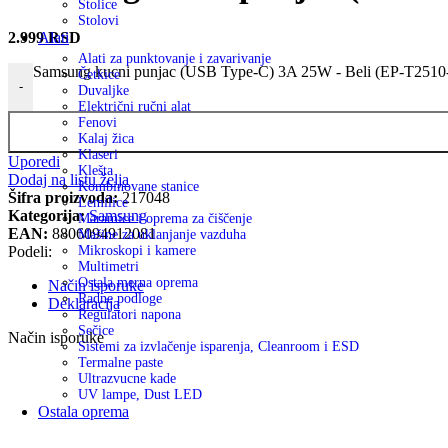
Stolice
Stolovi
2.999
RSD
Alati
Alati za punktovanje i zavarivanje
Samsung kucni punjac (USB Type-C) 3A 25W - Beli (EP-T2510
Četkice
-
Duvaljke
Električni ručni alat
Fenovi
Kalaj žica
Klaseri
Uporedi
Klešta
Dodaj na listu želja
Kombinovane stanice
Šifra proizvoda:
217048
Lemilice
Kategorija:
Samsung
Maramice i oprema za čiščenje
EAN:
8806094912081
Mašine za uklanjanje vazduha
Podeli:
Mikroskopi i kamere
Multimetri
Ostala merna oprema
Način isporuke
Radne podloge
Deklaracija
Regulatori napona
Sečice
Način isporuke
Sistemi za izvlačenje isparenja, Cleanroom i ESD
Termalne paste
Ultrazvucne kade
UV lampe, Dust LED
Ostala oprema