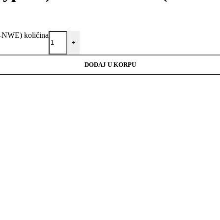
-NWE) količina
+
DODAJ U KORPU