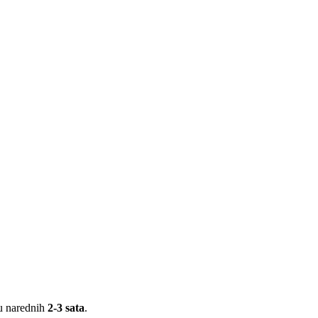
 u narednih
2-3 sata
.