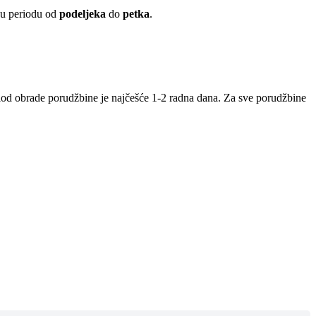
 u periodu od
podeljeka
do
petka
.
iod obrade porudžbine je najčešće 1-2 radna dana. Za sve porudžbine