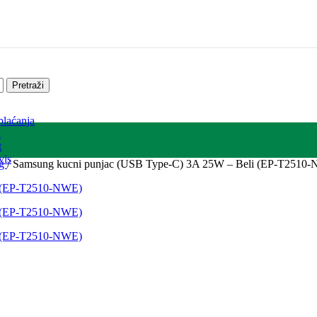
Pretraži
plaćanja
a
t
vis
ng
/
Samsung kucni punjac (USB Type-C) 3A 25W – Beli (EP-T2510