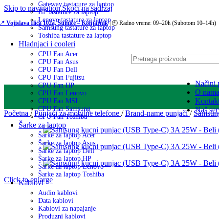
Gateway tastature za laptop
Skip to navigation
Skoči na sadržaj
HP tastature za laptop
Lenovo tastature za laptop
📍
Vojislava Ilića 102a, Šumice – Konjarnik
| 🕘 Radno vreme: 09–20h (Subotom 10–14h)
Samsung tastature za laptop
Toshiba tastature za laptop
Hladnjaci i cooleri
CPU Fan Acer
CPU Fan Asus
CPU Fan Dell
CPU Fan Fujitsu
Načini 
CPU Fan HP
O nam
CPU Fan Lenovo
Kontak
CPU Fan MSI
CPU Fan Samsung
Naš ser
Početna
/
Punjači za mobilne telefone
/
Brand-name punjači
/
Samsu
CPU Fan Toshiba
Šarke za laptop
Šarke za laptop Acer
Šarke za laptop Asus
Šarke za laptop Dell
Šarke za laptop HP
Šarke za laptop Lenovo
Šarke za laptop Toshiba
Click to enlarge
Kablovi
Audio kablovi
Data kablovi
Kablovi za napajanje
Produzni kablovi