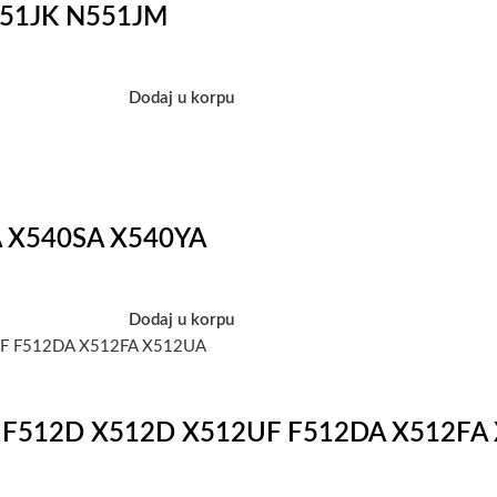
N551JK N551JM
Dodaj u korpu
LA X540SA X540YA
Dodaj u korpu
12U F512D X512D X512UF F512DA X512F