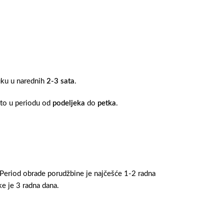
ruku u narednih
2-3 sata
.
 to u periodu od
podeljeka
do
petka
.
 Period obrade porudžbine je najčešće 1-2 radna
e je 3 radna dana.