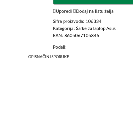
Uporedi
Dodaj na listu želja
Šifra proizvoda:
106334
Kategorija:
Šarke za laptop Asus
EAN:
8605067105846
Podeli:
OPIS
NAČIN ISPORUKE