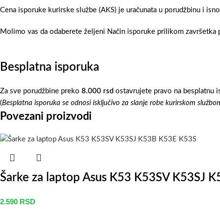
Cena isporuke kurirske službe (AKS) je uračunata u porudžbinu i isn
Molimo vas da odaberete željeni Način isporuke prilikom završetka p
Besplatna isporuka
Za sve porudžbine preko
8.000 rsd
ostavrujete pravo na besplatnu i
(
Besplatna isporuka se odnosi isključivo za slanje robe kurirskom službo
Povezani proizvodi
Šarke za laptop Asus K53 K53SV K53SJ 
2.590
RSD