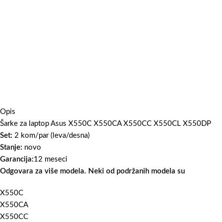
Opis
Šarke za laptop Asus X550C X550CA X550CC X550CL X550DP
Set:
2 kom/par (leva/desna)
Stanje:
novo
Garancija:
12 meseci
Odgovara za više modela. Neki od podržanih modela su
X550C
X550CA
X550CC