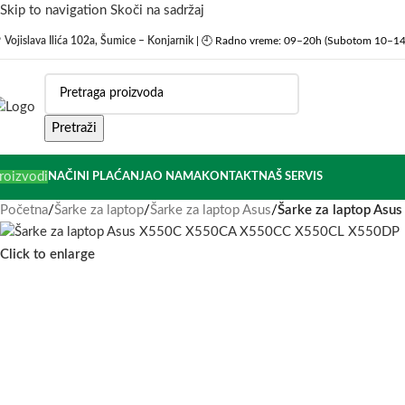
Skip to navigation
Skoči na sadržaj

Vojislava Ilića 102a, Šumice – Konjarnik
| 🕘 Radno vreme: 09–20h (Subotom 10–14
Pretraži
roizvodi
NAČINI PLAĆANJA
O NAMA
KONTAKT
NAŠ SERVIS
Početna
/
Šarke za laptop
/
Šarke za laptop Asus
/
Šarke za laptop A
Click to enlarge