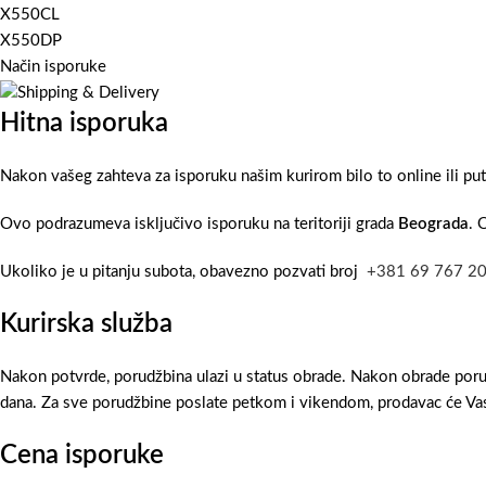
X550CL
X550DP
Način isporuke
Hitna isporuka
Nakon vašeg zahteva za isporuku našim kurirom bilo to online ili pu
Ovo podrazumeva isključivo isporuku na teritoriji grada
Beograda
. 
Ukoliko je u pitanju subota, obavezno pozvati broj
+381 69 767 2
Kurirska služba
Nakon potvrde, porudžbina ulazi u status obrade. Nakon obrade poru
dana. Za sve porudžbine poslate petkom i vikendom, prodavac će Vas
Cena isporuke