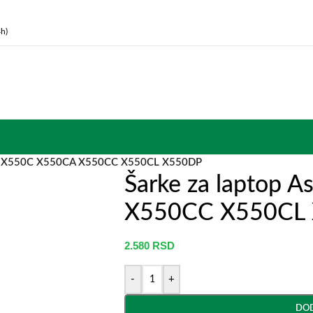
h)
sus X550C X550CA X550CC X550CL X550DP
Šarke za laptop 
X550CC X550CL
2.580
RSD
-
+
DOD