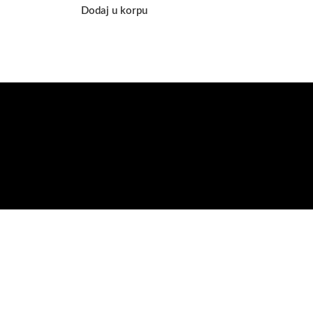
Dodaj u korpu
u možete vršiti porudžbine putem sajta, dok nas na telefone možete 