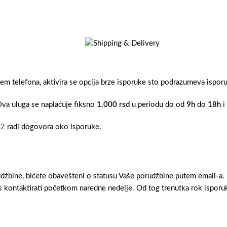
tem telefona, aktivira se opcija brze isporuke sto podrazumeva ispo
Ova uluga se naplaćuje fiksno
1.000 rsd
u periodu do od
9h
do
18h
i
02
radi dogovora oko isporuke.
džbine, bićete obavešteni o statusu Vaše porudžbine putem email-a.
 kontaktirati početkom naredne nedelje. Od tog trenutka rok isporuk