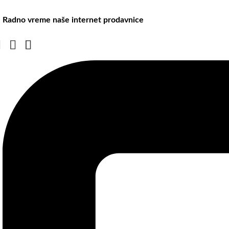
Radno vreme naše internet prodavnice
Naše radno vreme je svih 7 dana u nedelji od 00-24h. U tom period
radnog vremena lokala.