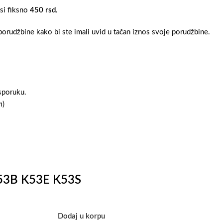
osi fiksno
450 rsd
.
orudžbine kako bi ste imali uvid u tačan iznos svoje porudžbine.
sporuku.
m
)
K53B K53E K53S
Dodaj u korpu