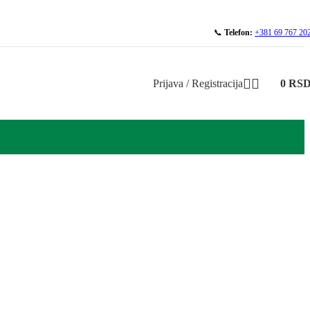
📞
Telefon:
+381 69 767 20
Prijava / Registracija
0
RS