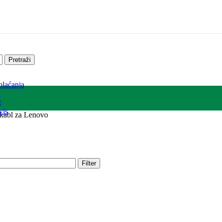
Pretraži
plaćanja
a
t
vis
 kabl za Lenovo
Filter