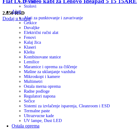
Flat LCD video kabl za Lenovo Ideapad 5 15 15ARE05
Stolice
Stolovi
Alati
2.850
RSD
Alati za punktovanje i zavarivanje
Dodaj u korpu
Četkice
Duvaljke
Električni ručni alat
Fenovi
Kalaj žica
Klaseri
Klešta
Kombinovane stanice
Lemilice
Maramice i oprema za čiščenje
Mašine za uklanjanje vazduha
Mikroskopi i kamere
Multimetri
Ostala merna oprema
Radne podloge
Regulatori napona
Sečice
Sistemi za izvlačenje isparenja, Cleanroom i ESD
Termalne paste
Ultrazvucne kade
UV lampe, Dust LED
Ostala oprema