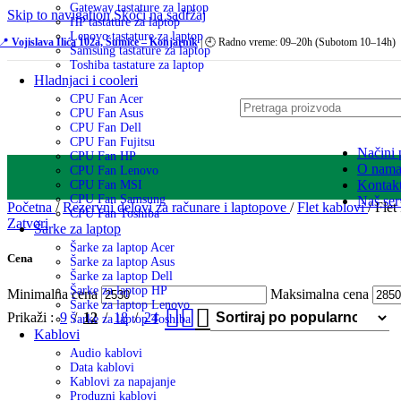
Gateway tastature za laptop
Skip to navigation
Skoči na sadržaj
HP tastature za laptop
Lenovo tastature za laptop
📍
Vojislava Ilića 102a, Šumice – Konjarnik
| 🕘 Radno vreme: 09–20h (Subotom 10–14h)
Samsung tastature za laptop
Toshiba tastature za laptop
Hladnjaci i cooleri
CPU Fan Acer
CPU Fan Asus
CPU Fan Dell
CPU Fan Fujitsu
Načini 
CPU Fan HP
O nam
CPU Fan Lenovo
Kontak
CPU Fan MSI
CPU Fan Samsung
Naš ser
Početna
/
Rezervni delovi za računare i laptopove
/
Flet kablovi
/
Flet
CPU Fan Toshiba
Zatvori
Šarke za laptop
Šarke za laptop Acer
Cena
Šarke za laptop Asus
Šarke za laptop Dell
Šarke za laptop HP
Minimalna cena
Maksimalna cena
Šarke za laptop Lenovo
Prikaži
9
12
18
24
Šarke za laptop Toshiba
Kablovi
Audio kablovi
Data kablovi
Kablovi za napajanje
Produzni kablovi