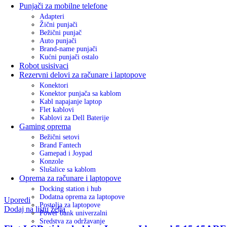
Punjači za mobilne telefone
Adapteri
Žični punjači
Bežični punjač
Auto punjači
Brand-name punjači
Kućni punjači ostalo
Robot usisivaci
Rezervni delovi za računare i laptopove
Konektori
Konektor punjača sa kablom
Kabl napajanje laptop
Flet kablovi
Kablovi za Dell Baterije
Gaming oprema
Bežični setovi
Brand Fantech
Gamepad i Joypad
Konzole
Slušalice sa kablom
Oprema za računare i laptopove
Docking station i hub
Dodatna oprema za laptopove
Uporedi
Postolja za laptopove
Dodaj na listu želja
Power bank univerzalni
Sredstva za održavanje