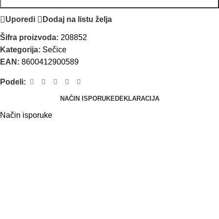
Uporedi
Dodaj na listu želja
Šifra proizvoda:
208852
Kategorija:
Sečice
EAN:
8600412900589
Podeli:
NAČIN ISPORUKE
DEKLARACIJA
Način isporuke