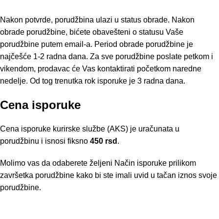
Nakon potvrde, porudžbina ulazi u status obrade. Nakon
obrade porudžbine, bićete obavešteni o statusu Vaše
porudžbine putem email-a. Period obrade porudžbine je
najčešće 1-2 radna dana. Za sve porudžbine poslate petkom i
vikendom, prodavac će Vas kontaktirati početkom naredne
nedelje. Od tog trenutka rok isporuke je 3 radna dana.
Cena isporuke
Cena isporuke kurirske službe (AKS) je uračunata u
porudžbinu i isnosi fiksno
450 rsd
.
Molimo vas da odaberete željeni Način isporuke prilikom
završetka porudžbine kako bi ste imali uvid u tačan iznos svoje
porudžbine.