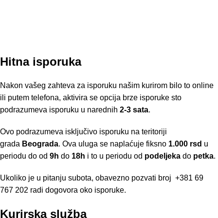
Hitna isporuka
Nakon vašeg zahteva za isporuku našim kurirom bilo to online
ili putem telefona, aktivira se opcija brze isporuke sto
podrazumeva isporuku u narednih
2-3 sata
.
Ovo podrazumeva isključivo isporuku na teritoriji
grada
Beograda
. Ova uluga se naplaćuje fiksno
1.000 rsd
u
periodu do od
9h
do
18h
i to u periodu od
podeljeka
do
petka
.
Ukoliko je u pitanju subota, obavezno pozvati broj
+381 69
767 202
radi dogovora oko isporuke.
Kurirska služba