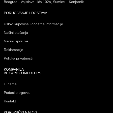
Beograd - Vojislava Ilića 102a, Šumice – Konjarnik
PORUČIVANJE I DOSTAVA
Uslovi kupovine i dodatne informacije
Načini plaćanja
Načini isporuke
Reklamacije
Politika privatnosti
KOMPANIJA
BITCOM COMPUTERS
O nama
Podaci o trgovcu
Kontakt
KORISNIČKI NALOG