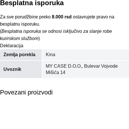
Besplatna isporuka
Za sve porudžbine preko
8.000 rsd
ostavrujete pravo na
besplatnu isporuku.
(
Besplatna isporuka se odnosi isključivo za slanje robe
kurirskom službom
)
Deklaracija
Zemlja porekla
Kina
MY CASE D.O.O., Bulevar Vojvode
Uvoznik
Mišića 14
Povezani proizvodi