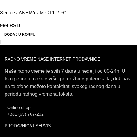
Secice JAKEMY JM-CT1-2, 6″
999
RSD
DODAJ U KORPU
RADNO VREME NAŠE INTERNET PRODAVNICE
Naše radno vreme je svih 7 dana u nedelji od 00-24h. U
tom periodu možete vršiti porudžbine putem sajta, dok nas
na telefone možete kontaktirati svakog radnog dana u
periodu radnog vremena lokala.
Online shop:
+381 (69) 767-202
PRODAVNICA I SERVIS