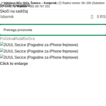
📍
Vojislava Ilića 102a, Šumice – Konjarnik
| 🕘 Radno vreme: 09–20h (Subotom
Skip to navigation
10–14h) | 📞
Telefon:
+381 69 767 202
Skoči na sadržaj
Izbornik
0
RS
Početna
/
Alati
/
Sečice
Click to enlarge