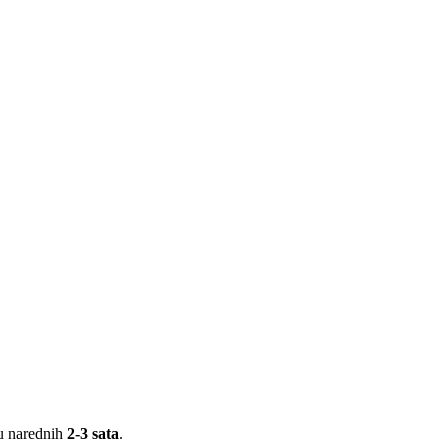
 u narednih
2-3 sata
.