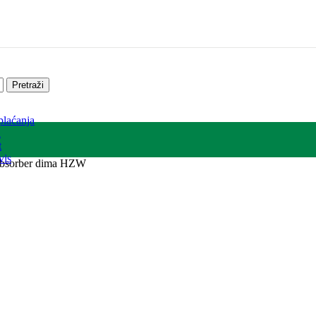
Pretraži
plaćanja
a
t
vis
bsorber dima HZW