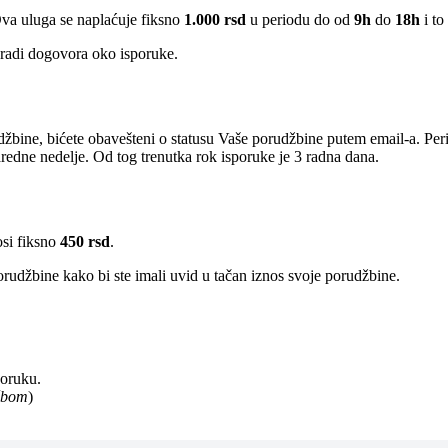
Ova uluga se naplaćuje fiksno
1.000 rsd
u periodu do od
9h
do
18h
i to
radi dogovora oko isporuke.
žbine, bićete obavešteni o statusu Vaše porudžbine putem email-a. Per
edne nedelje. Od tog trenutka rok isporuke je 3 radna dana.
osi fiksno
450 rsd
.
rudžbine kako bi ste imali uvid u tačan iznos svoje porudžbine.
poruku.
užbom
)