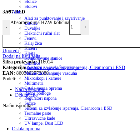
Stolice
Stolovi
3.997
RSD
Alati
Alati za punktovanje i zavarivanje
Absorber dima HZW količina
Četkice
-
+
Duvaljke
Električni ručni alat
Fenovi
Kalaj žica
Klaseri
Uporedi
Klešta
Dodaj na listu želja
Kombinovane stanice
Šifra proizvoda:
116014
Lemilice
Kategorija:
Sistemi za izvlačenje isparenja, Cleanroom i ESD
Maramice i oprema za čiščenje
EAN:
8605062572889
Mašine za uklanjanje vazduha
Podeli:
Mikroskopi i kamere
Multimetri
Ostala merna oprema
Način isporuke
Radne podloge
Deklaracija
Regulatori napona
Sečice
Način isporuke
Sistemi za izvlačenje isparenja, Cleanroom i ESD
Termalne paste
Ultrazvucne kade
UV lampe, Dust LED
Ostala oprema