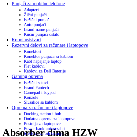
Punjači za mobilne telefone
Adapteri
Žični punjači
Bežični punjač
Auto punjači
Brand-name punjači
Kućni punjači ostalo
Robot usisivaci
Rezervni delovi za računare i laptopove
Konektori
Konektor punjača sa kablom
Kabl napajanje laptop
Flet kablovi
Kablovi za Dell Baterije
Gaming oprema
Bežični setovi
Brand Fantech
Gamepad i Joypad
Konzole
Slušalice sa kablom
Oprema za računare i laptopove
Docking station i hub
Dodatna oprema za laptopove
Postolja za laptopove
Power bank univerzalni
Absorber dima HZW
Sredstva za održavanje