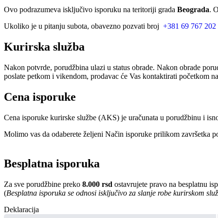
Ovo podrazumeva isključivo isporuku na teritoriji grada
Beograda
. 
Ukoliko je u pitanju subota, obavezno pozvati broj
+381 69 767 202
Kurirska služba
Nakon potvrde, porudžbina ulazi u status obrade. Nakon obrade porud
poslate petkom i vikendom, prodavac će Vas kontaktirati početkom nar
Cena isporuke
Cena isporuke kurirske službe (AKS) je uračunata u porudžbinu i isn
Molimo vas da odaberete željeni Način isporuke prilikom završetka po
Besplatna isporuka
Za sve porudžbine preko
8.000 rsd
ostavrujete pravo na besplatnu is
(
Besplatna isporuka se odnosi isključivo za slanje robe kurirskom sl
Deklaracija