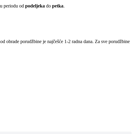
 u periodu od
podeljeka
do
petka
.
iod obrade porudžbine je najčešće 1-2 radna dana. Za sve porudžbine