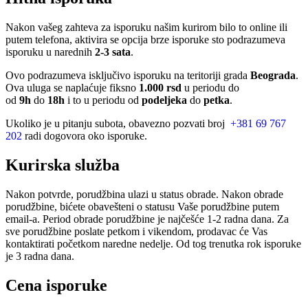
Nakon vašeg zahteva za isporuku našim kurirom bilo to online ili
putem telefona, aktivira se opcija brze isporuke sto podrazumeva
isporuku u narednih
2-3 sata
.
Ovo podrazumeva isključivo isporuku na teritoriji grada
Beograda
.
Ova uluga se naplaćuje fiksno
1.000 rsd
u periodu do
od
9h
do
18h
i to u periodu od
podeljeka
do
petka
.
Ukoliko je u pitanju subota, obavezno pozvati broj
+381 69 767
202
radi dogovora oko isporuke.
Kurirska služba
Nakon potvrde, porudžbina ulazi u status obrade. Nakon obrade
porudžbine, bićete obavešteni o statusu Vaše porudžbine putem
email-a. Period obrade porudžbine je najčešće 1-2 radna dana. Za
sve porudžbine poslate petkom i vikendom, prodavac će Vas
kontaktirati početkom naredne nedelje. Od tog trenutka rok isporuke
je 3 radna dana.
Cena isporuke