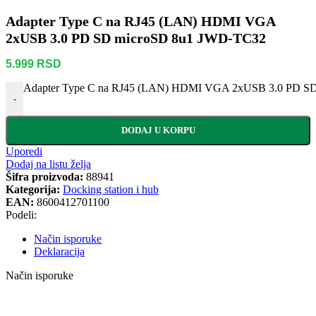
Adapter Type C na RJ45 (LAN) HDMI VGA
2xUSB 3.0 PD SD microSD 8u1 JWD-TC32
5.999
RSD
Adapter Type C na RJ45 (LAN) HDMI VGA 2xUSB 3.0 PD SD
-
DODAJ U KORPU
Uporedi
Dodaj na listu želja
Šifra proizvoda:
88941
Kategorija:
Docking station i hub
EAN:
8600412701100
Podeli:
Način isporuke
Deklaracija
Način isporuke