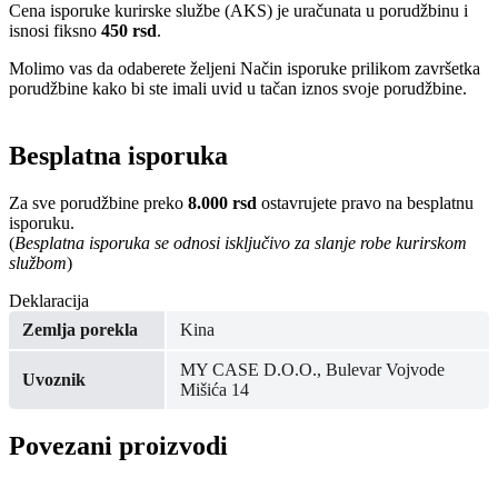
Cena isporuke kurirske službe (AKS) je uračunata u porudžbinu i
isnosi fiksno
450 rsd
.
Molimo vas da odaberete željeni Način isporuke prilikom završetka
porudžbine kako bi ste imali uvid u tačan iznos svoje porudžbine.
Besplatna isporuka
Za sve porudžbine preko
8.000 rsd
ostavrujete pravo na besplatnu
isporuku.
(
Besplatna isporuka se odnosi isključivo za slanje robe kurirskom
službom
)
Deklaracija
Zemlja porekla
Kina
MY CASE D.O.O., Bulevar Vojvode
Uvoznik
Mišića 14
Povezani proizvodi