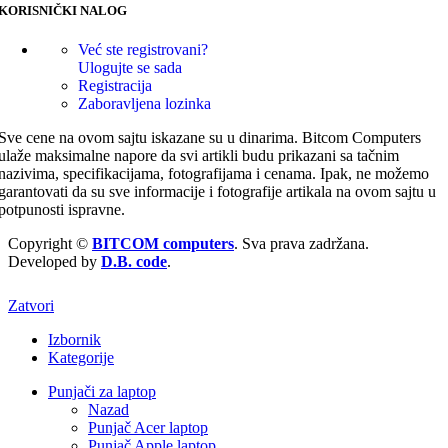
KORISNIČKI NALOG
Već ste registrovani?
Ulogujte se sada
Registracija
Zaboravljena lozinka
Sve cene na ovom sajtu iskazane su u dinarima. Bitcom Computers
ulaže maksimalne napore da svi artikli budu prikazani sa tačnim
nazivima, specifikacijama, fotografijama i cenama. Ipak, ne možemo
garantovati da su sve informacije i fotografije artikala na ovom sajtu u
potpunosti ispravne.
Copyright ©
BITCOM computers
. Sva prava zadržana.
Developed by
D.B. code
.
Zatvori
Izbornik
Kategorije
Punjači za laptop
Nazad
Punjač Acer laptop
Punjač Apple laptop