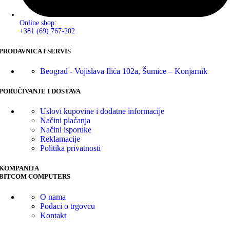
Online shop:
+381 (69) 767-202
PRODAVNICA I SERVIS
Beograd - Vojislava Ilića 102a, Šumice – Konjarnik
PORUČIVANJE I DOSTAVA
Uslovi kupovine i dodatne informacije
Načini plaćanja
Načini isporuke
Reklamacije
Politika privatnosti
KOMPANIJA
BITCOM COMPUTERS
O nama
Podaci o trgovcu
Kontakt