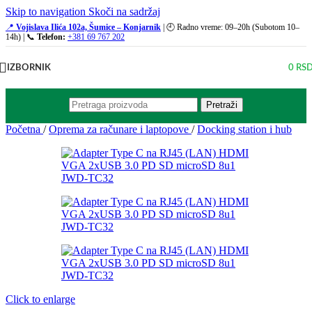
Skip to navigation
Skoči na sadržaj
📍
Vojislava Ilića 102a, Šumice – Konjarnik
| 🕘 Radno vreme: 09–20h (Subotom 10–
14h) | 📞
Telefon:
+381 69 767 202
IZBORNIK
0
RS
Pretraži
Početna
/
Oprema za računare i laptopove
/
Docking station i hub
Click to enlarge