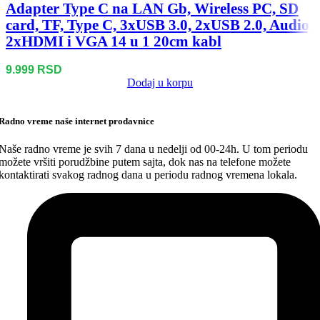
Adapter Type C na LAN Gb, Wireless PC, SD
card, TF, Type C, 3xUSB 3.0, 2xUSB 2.0, Audio,
2xHDMI i VGA 14 u 1 20cm kabl
9.999
RSD
Dodaj u korpu
Radno vreme naše internet prodavnice
Naše radno vreme je svih 7 dana u nedelji od 00-24h. U tom periodu
možete vršiti porudžbine putem sajta, dok nas na telefone možete
kontaktirati svakog radnog dana u periodu radnog vremena lokala.