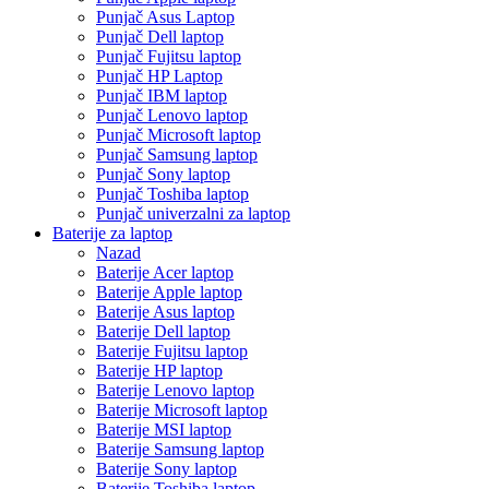
Punjač Asus Laptop
Punjač Dell laptop
Punjač Fujitsu laptop
Punjač HP Laptop
Punjač IBM laptop
Punjač Lenovo laptop
Punjač Microsoft laptop
Punjač Samsung laptop
Punjač Sony laptop
Punjač Toshiba laptop
Punjač univerzalni za laptop
Baterije za laptop
Nazad
Baterije Acer laptop
Baterije Apple laptop
Baterije Asus laptop
Baterije Dell laptop
Baterije Fujitsu laptop
Baterije HP laptop
Baterije Lenovo laptop
Baterije Microsoft laptop
Baterije MSI laptop
Baterije Samsung laptop
Baterije Sony laptop
Baterije Toshiba laptop