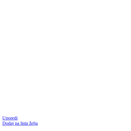
Uporedi
Dodaj na listu želja