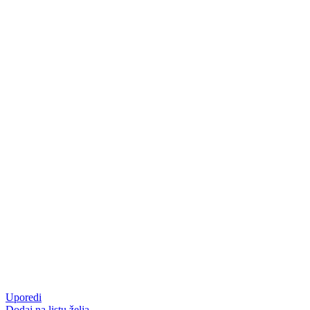
Uporedi
Dodaj na listu želja