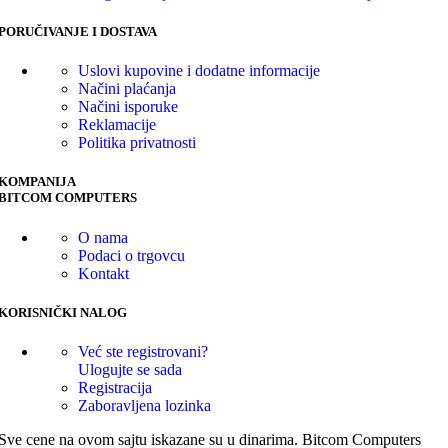
PORUČIVANJE I DOSTAVA
Uslovi kupovine i dodatne informacije
Načini plaćanja
Načini isporuke
Reklamacije
Politika privatnosti
KOMPANIJA
BITCOM COMPUTERS
O nama
Podaci o trgovcu
Kontakt
KORISNIČKI NALOG
Već ste registrovani?
Ulogujte se sada
Registracija
Zaboravljena lozinka
Sve cene na ovom sajtu iskazane su u dinarima. Bitcom Computers