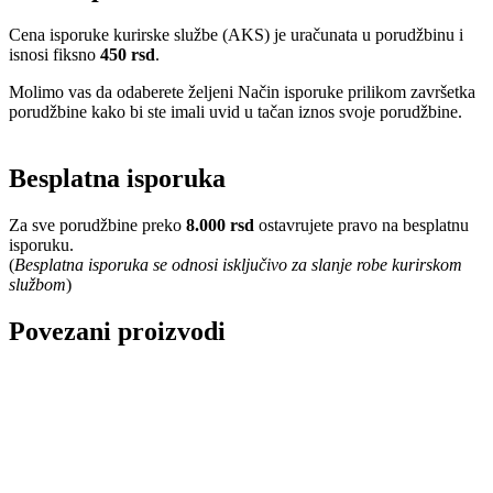
Cena isporuke kurirske službe (AKS) je uračunata u porudžbinu i
isnosi fiksno
450 rsd
.
Molimo vas da odaberete željeni Način isporuke prilikom završetka
porudžbine kako bi ste imali uvid u tačan iznos svoje porudžbine.
Besplatna isporuka
Za sve porudžbine preko
8.000 rsd
ostavrujete pravo na besplatnu
isporuku.
(
Besplatna isporuka se odnosi isključivo za slanje robe kurirskom
službom
)
Povezani proizvodi