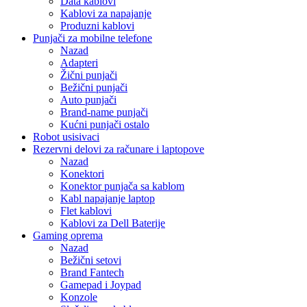
Data kablovi
Kablovi za napajanje
Produzni kablovi
Punjači za mobilne telefone
Nazad
Adapteri
Žični punjači
Bežični punjači
Auto punjači
Brand-name punjači
Kućni punjači ostalo
Robot usisivaci
Rezervni delovi za računare i laptopove
Nazad
Konektori
Konektor punjača sa kablom
Kabl napajanje laptop
Flet kablovi
Kablovi za Dell Baterije
Gaming oprema
Nazad
Bežični setovi
Brand Fantech
Gamepad i Joypad
Konzole