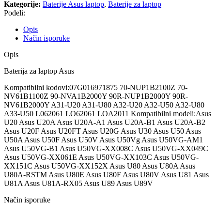
Kategorije:
Baterije Asus laptop
,
Baterije za laptop
Podeli:
Opis
Način isporuke
Opis
Baterija za laptop Asus
Kompatibilni kodovi:07G016971875 70-NUP1B2100Z 70-
NV61B1100Z 90-NVA1B2000Y 90R-NUP1B2000Y 90R-
NV61B2000Y A31-U20 A31-U80 A32-U20 A32-U50 A32-U80
A33-U50 L062061 LO62061 LOA2011 Kompatibilni modeli:Asus
U20 Asus U20A Asus U20A-A1 Asus U20A-B1 Asus U20A-B2
Asus U20F Asus U20FT Asus U20G Asus U30 Asus U50 Asus
U50A Asus U50F Asus U50V Asus U50Vg Asus U50VG-AM1
Asus U50VG-B1 Asus U50VG-XX008C Asus U50VG-XX049C
Asus U50VG-XX061E Asus U50VG-XX103C Asus U50VG-
XX151C Asus U50VG-XX152X Asus U80 Asus U80A Asus
U80A-RSTM Asus U80E Asus U80F Asus U80V Asus U81 Asus
U81A Asus U81A-RX05 Asus U89 Asus U89V
Način isporuke