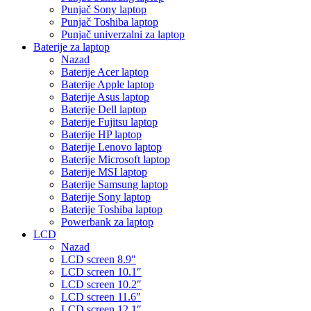
Punjač Sony laptop
Punjač Toshiba laptop
Punjač univerzalni za laptop
Baterije za laptop
Nazad
Baterije Acer laptop
Baterije Apple laptop
Baterije Asus laptop
Baterije Dell laptop
Baterije Fujitsu laptop
Baterije HP laptop
Baterije Lenovo laptop
Baterije Microsoft laptop
Baterije MSI laptop
Baterije Samsung laptop
Baterije Sony laptop
Baterije Toshiba laptop
Powerbank za laptop
LCD
Nazad
LCD screen 8.9″
LCD screen 10.1″
LCD screen 10.2″
LCD screen 11.6″
LCD screen 12.1″