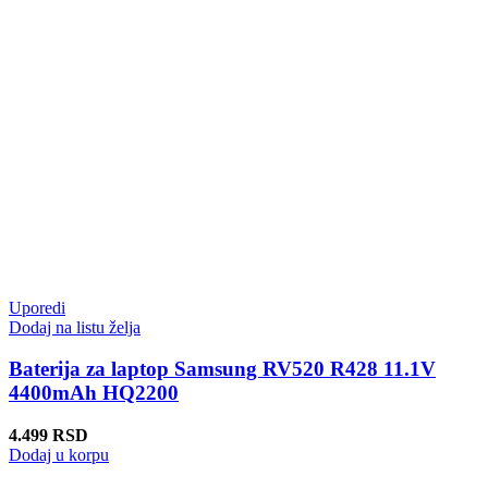
Uporedi
Dodaj na listu želja
Baterija za laptop Samsung RV520 R428 11.1V
4400mAh HQ2200
4.499
RSD
Dodaj u korpu