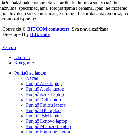
ulaže maksimalne napore da svi artikli budu prikazani sa tačnim
nazivima, specifikacijama, fotografijama i cenama. Ipak, ne možemo
garantovati da su sve informacije i fotografije artikala na ovom sajtu u
potpunosti ispravne.
Copyright ©
BITCOM computers
. Sva prava zadržana.
Developed by
D.B. code
.
Zatvori
Izbornik
Kategorije
Punjači za laptop
Nazad
Punjač Acer laptop
Punjač Apple laptop
Punjač Asus Laptop
Punjač Dell laptop
Punjač Fujitsu laptop
Punjač HP Laptop
Punjač IBM laptop
Punjač Lenovo laptop
Punjač Microsoft laptop
Punjač Samsung laptop