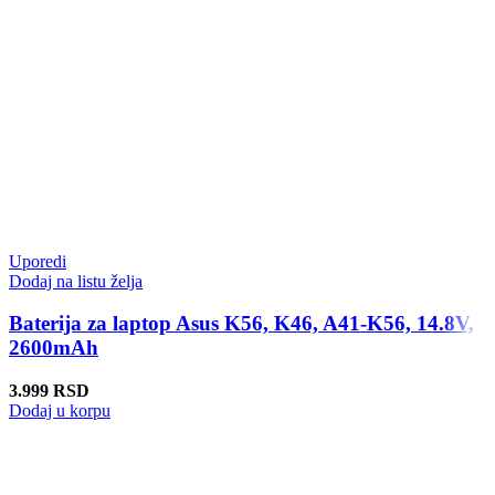
Uporedi
Dodaj na listu želja
Baterija za laptop Asus K56, K46, A41-K56, 14.8V,
2600mAh
3.999
RSD
Dodaj u korpu