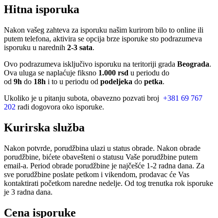
Hitna isporuka
Nakon vašeg zahteva za isporuku našim kurirom bilo to online ili
putem telefona, aktivira se opcija brze isporuke sto podrazumeva
isporuku u narednih
2-3 sata
.
Ovo podrazumeva isključivo isporuku na teritoriji grada
Beograda
.
Ova uluga se naplaćuje fiksno
1.000 rsd
u periodu do
od
9h
do
18h
i to u periodu od
podeljeka
do
petka
.
Ukoliko je u pitanju subota, obavezno pozvati broj
+381 69 767
202
radi dogovora oko isporuke.
Kurirska služba
Nakon potvrde, porudžbina ulazi u status obrade. Nakon obrade
porudžbine, bićete obavešteni o statusu Vaše porudžbine putem
email-a. Period obrade porudžbine je najčešće 1-2 radna dana. Za
sve porudžbine poslate petkom i vikendom, prodavac će Vas
kontaktirati početkom naredne nedelje. Od tog trenutka rok isporuke
je 3 radna dana.
Cena isporuke