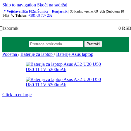
Skip to navigation
Skoči na sadržaj
📍
Vojislava Ilića 102a, Šumice – Konjarnik
| 🕘 Radno vreme: 09–20h (Subotom 10–
14h) | 📞
Telefon:
+381 69 767 202
Izbornik
0
RS
Pretraži
Početna
/
Baterije za laptop
/
Baterije Asus laptop
Click to enlarge