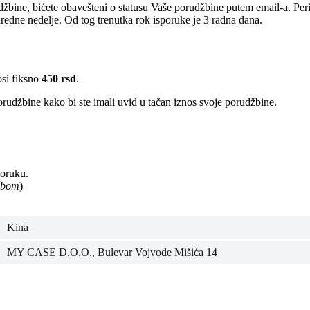
žbine, bićete obavešteni o statusu Vaše porudžbine putem email-a. Per
edne nedelje. Od tog trenutka rok isporuke je 3 radna dana.
osi fiksno
450 rsd
.
rudžbine kako bi ste imali uvid u tačan iznos svoje porudžbine.
poruku.
užbom
)
Kina
MY CASE D.O.O., Bulevar Vojvode Mišića 14