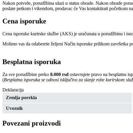
Nakon potvrde, porudžbina ulazi u status obrade. Nakon obrade porud
poslate petkom i vikendom, prodavac će Vas kontaktirati početkom nar
Cena isporuke
Cena isporuke kurirske službe (AKS) je uračunata u porudžbinu i isn
Molimo vas da odaberete željeni Način isporuke prilikom završetka po
Besplatna isporuka
Za sve porudžbine preko
8.000 rsd
ostavrujete pravo na besplatnu is
(
Besplatna isporuka se odnosi isključivo za slanje robe kurirskom sl
Deklaracija
Zemlja porekla
Uvoznik
Povezani proizvodi