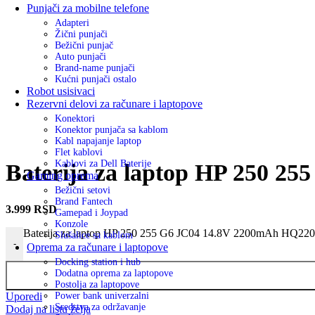
Punjači za mobilne telefone
Adapteri
Žični punjači
Bežični punjač
Auto punjači
Brand-name punjači
Kućni punjači ostalo
Robot usisivaci
Rezervni delovi za računare i laptopove
Konektori
Konektor punjača sa kablom
Kabl napajanje laptop
Flet kablovi
Kablovi za Dell Baterije
Baterija za laptop HP 250 2
Gaming oprema
Bežični setovi
Brand Fantech
3.999
RSD
Gamepad i Joypad
Konzole
Baterija za laptop HP 250 255 G6 JC04 14.8V 2200mAh HQ2200
Slušalice sa kablom
-
Oprema za računare i laptopove
Docking station i hub
Dodatna oprema za laptopove
Postolja za laptopove
Uporedi
Power bank univerzalni
Sredstva za održavanje
Dodaj na listu želja