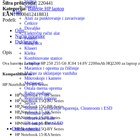
Stolice
Šifra proizvoda:
220441
Stolovi
Kategorija:
Baterije HP laptop
Alati
EAN:
8600412418831
Alati za punktovanje i zavarivanje
Podeli:
Četkice
Duvaljke
Opis
Električni ručni alat
Način isporuke
Fenovi
Deklaracija
Kalaj žica
Klaseri
Opis
Klešta
Kombinovane stanice
Ova baterija za laptop HP 250 255 G6 JC04 14.8V 2200mAh HQ2200 za laptop z
Lemilice
Maramice i oprema za čiščenje
Mašine za uklanjanje vazduha
Kompatibilna sa :
Mikroskopi i kamere
Multimetri
HP Notebook 15-BS Series
Ostala merna oprema
Radne podloge
HP Notebook 17-BS Series
Regulatori napona
HP Notebook 15Q-BU Series
Sečice
HP Notebook 15G-BR Series
Sistemi za izvlačenje isparenja, Cleanroom i ESD
HP Notebook 17-AK Series
Termalne paste
HP Notebook 15-BS Series
Ultrazvucne kade
HP Notebook 15-BW Series
UV lampe, Dust LED
Ostala oprema
HP Notebook 15Q-BY Series
HP Notebook 15-RA Series