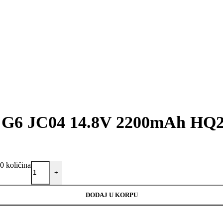
55 G6 JC04 14.8V 2200mAh HQ
 količina
+
DODAJ U KORPU