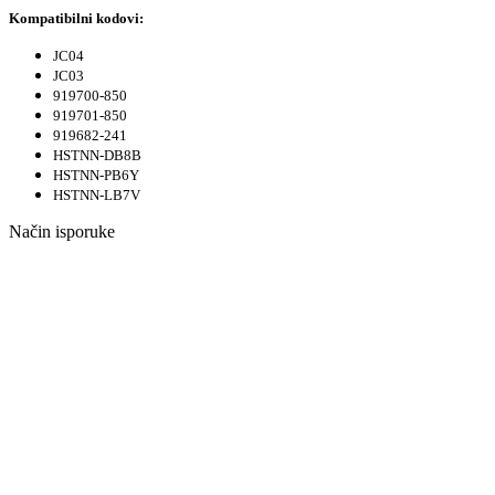
Kompatibilni kodovi:
JC04
JC03
919700-850
919701-850
919682-241
HSTNN-DB8B
HSTNN-PB6Y
HSTNN-LB7V
Način isporuke