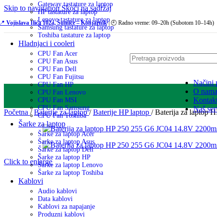
Gateway tastature za laptop
Skip to navigation
Skoči na sadržaj
HP tastature za laptop
Lenovo tastature za laptop
📍
Vojislava Ilića 102a, Šumice – Konjarnik
| 🕘 Radno vreme: 09–20h (Subotom 10–14h)
Samsung tastature za laptop
Toshiba tastature za laptop
Hladnjaci i cooleri
CPU Fan Acer
CPU Fan Asus
CPU Fan Dell
CPU Fan Fujitsu
Načini 
CPU Fan HP
O nam
CPU Fan Lenovo
Kontak
CPU Fan MSI
CPU Fan Samsung
Naš ser
Početna
/
Baterije za laptop
/
Baterije HP laptop
/
Baterija za lapto
CPU Fan Toshiba
Šarke za laptop
Šarke za laptop Acer
Šarke za laptop Asus
Šarke za laptop Dell
Šarke za laptop HP
Click to enlarge
Šarke za laptop Lenovo
Šarke za laptop Toshiba
Kablovi
Audio kablovi
Data kablovi
Kablovi za napajanje
Produzni kablovi