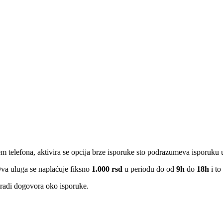
em telefona, aktivira se opcija brze isporuke sto podrazumeva isporuku
Ova uluga se naplaćuje fiksno
1.000 rsd
u periodu do od
9h
do
18h
i to
radi dogovora oko isporuke.