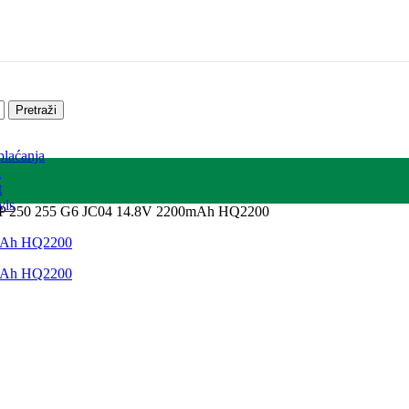
Pretraži
plaćanja
a
t
vis
p HP 250 255 G6 JC04 14.8V 2200mAh HQ2200