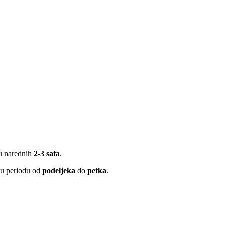
 u narednih
2-3 sata
.
 u periodu od
podeljeka
do
petka
.