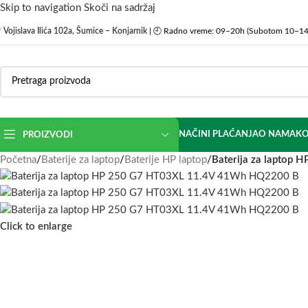
Skip to navigation
Skoči na sadržaj

Vojislava Ilića 102a, Šumice – Konjarnik
| 🕘 Radno vreme: 09–20h (Subotom 10–14
NAČINI PLAĆANJA
O NAMA
KO
PROIZVODI
Početna
/
Baterije za laptop
/
Baterije HP laptop
/
Baterija za laptop
Click to enlarge