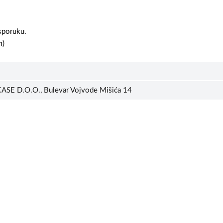
sporuku.
m
)
ASE D.O.O., Bulevar Vojvode Mišića 14