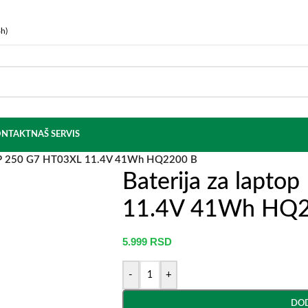
h)
NTAKT
NAŠ SERVIS
 HP 250 G7 HT03XL 11.4V 41Wh HQ2200 B
Baterija za lapt
11.4V 41Wh HQ2
5.999
RSD
-
+
DOD