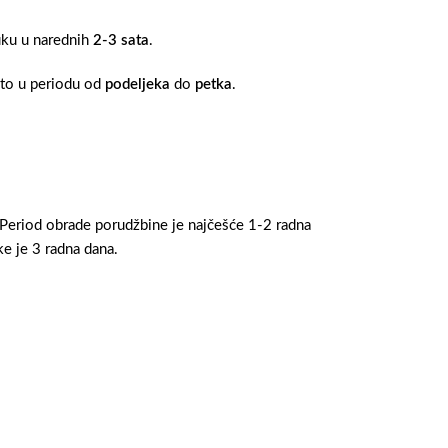
ruku u narednih
2-3 sata
.
 to u periodu od
podeljeka
do
petka
.
 Period obrade porudžbine je najčešće 1-2 radna
e je 3 radna dana.