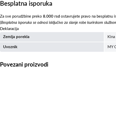
Besplatna isporuka
Za sve porudžbine preko
8.000 rsd
ostavrujete pravo na besplatnu i
(
Besplatna isporuka se odnosi isključivo za slanje robe kurirskom službo
Deklaracija
Zemlja porekla
Kina
Uvoznik
MY C
Povezani proizvodi