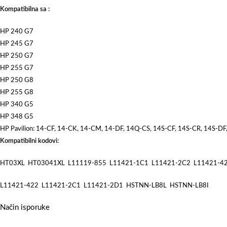
Kompatibilna sa :
HP 240 G7
HP 245 G7
HP 250 G7
HP 255 G7
HP 250 G8
HP 255 G8
HP 340 G5
HP 348 G5
HP Pavilion: 14-CF, 14-CK, 14-CM, 14-DF, 14Q-CS, 14S-CF, 14S-CR, 14S-
Kompatibilni kodovi:
HT03XL HT03041XL L11119-855 L11421-1C1 L11421-2C2 L11421-4
L11421-422 L11421-2C1 L11421-2D1 HSTNN-LB8L HSTNN-LB8I
Način isporuke