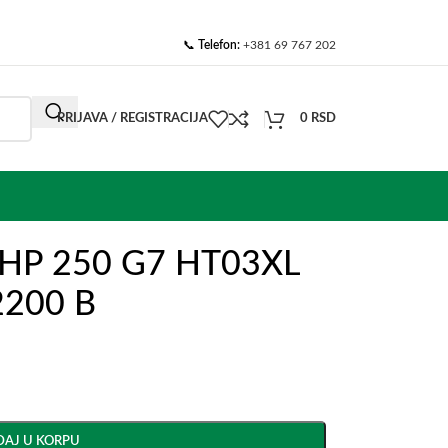
📞
Telefon:
+381 69 767 202
PRIJAVA / REGISTRACIJA
0
RSD
op HP 250 G7 HT03XL
200 B
AJ U KORPU