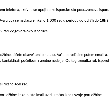
tem telefona, aktivira se opcija brze isporuke sto podrazumeva ispo
Ova uluga se naplaćuje fiksno
1.000 rsd
u periodu do od
9h
do
18h
i
02
radi dogovora oko isporuke.
džbine, bićete obavešteni o statusu Vaše porudžbine putem email-a.
 kontaktirati početkom naredne nedelje. Od tog trenutka rok isporuk
osi fiksno
450 rsd
.
orudžbine kako bi ste imali uvid u tačan iznos svoje porudžbine.