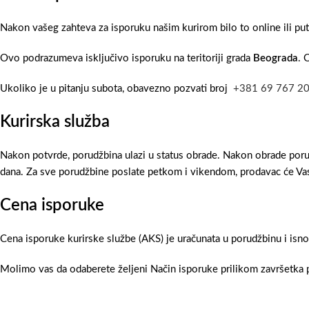
Nakon vašeg zahteva za isporuku našim kurirom bilo to online ili pu
Ovo podrazumeva isključivo isporuku na teritoriji grada
Beograda
. 
Ukoliko je u pitanju subota, obavezno pozvati broj
+381 69 767 2
Kurirska služba
Nakon potvrde, porudžbina ulazi u status obrade. Nakon obrade poru
dana. Za sve porudžbine poslate petkom i vikendom, prodavac će Vas
Cena isporuke
Cena isporuke kurirske službe (AKS) je uračunata u porudžbinu i isn
Molimo vas da odaberete željeni Način isporuke prilikom završetka p