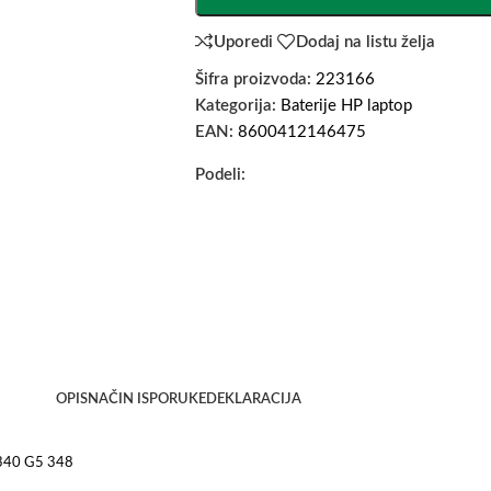
Uporedi
Dodaj na listu želja
Šifra proizvoda:
223166
Kategorija:
Baterije HP laptop
EAN:
8600412146475
Podeli:
OPIS
NAČIN ISPORUKE
DEKLARACIJA
 340 G5 348