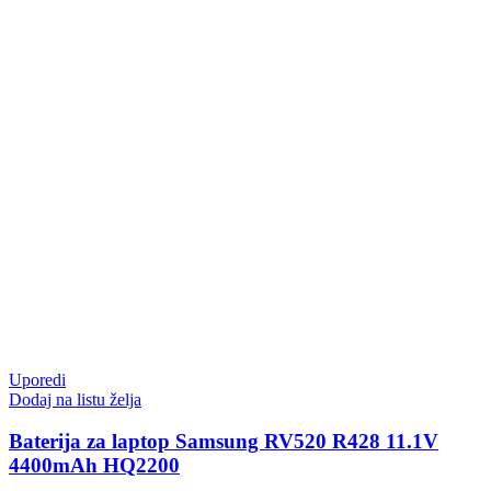
Uporedi
Dodaj na listu želja
Baterija za laptop Samsung RV520 R428 11.1V
4400mAh HQ2200