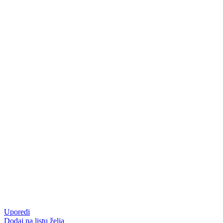
Uporedi
Dodaj na listu želja