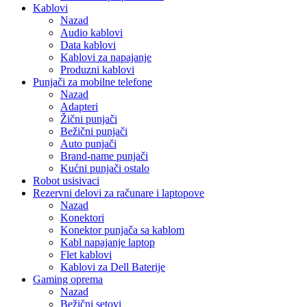
Kablovi
Nazad
Audio kablovi
Data kablovi
Kablovi za napajanje
Produzni kablovi
Punjači za mobilne telefone
Nazad
Adapteri
Žični punjači
Bežični punjači
Auto punjači
Brand-name punjači
Kućni punjači ostalo
Robot usisivaci
Rezervni delovi za računare i laptopove
Nazad
Konektori
Konektor punjača sa kablom
Kabl napajanje laptop
Flet kablovi
Kablovi za Dell Baterije
Gaming oprema
Nazad
Bežični setovi