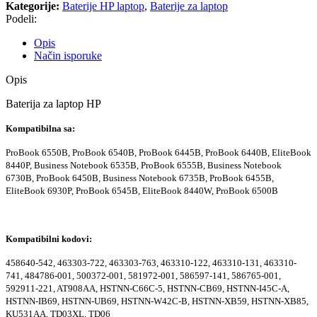
Kategorije:
Baterije HP laptop
,
Baterije za laptop
Podeli:
Opis
Način isporuke
Opis
Baterija za laptop HP
Kompatibilna sa:
ProBook 6550B, ProBook 6540B, ProBook 6445B, ProBook 6440B, EliteBook
8440P, Business Notebook 6535B, ProBook 6555B, Business Notebook
6730B, ProBook 6450B, Business Notebook 6735B, ProBook 6455B,
EliteBook 6930P, ProBook 6545B, EliteBook 8440W, ProBook 6500B
Kompatibilni kodovi:
458640-542, 463303-722, 463303-763, 463310-122, 463310-131, 463310-
741, 484786-001, 500372-001, 581972-001, 586597-141, 586765-001,
592911-221, AT908AA, HSTNN-C66C-5, HSTNN-CB69, HSTNN-I45C-A,
HSTNN-IB69, HSTNN-UB69, HSTNN-W42C-B, HSTNN-XB59, HSTNN-XB85,
KU531AA, TD03XL, TD06