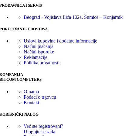
PRODAVNICA I SERVIS
Beograd - Vojislava Ilića 102a, Šumice – Konjarnik
PORUČIVANJE I DOSTAVA
Uslovi kupovine i dodatne informacije
Načini plaćanja
Načini isporuke
Reklamacije
Politika privatnosti
KOMPANIJA
BITCOM COMPUTERS
O nama
Podaci o trgovcu
Kontakt
KORISNIČKI NALOG
Već ste registrovani?
Ulogujte se sada