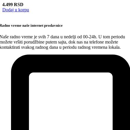
4.499
RSD
Dodaj u korpu
Radno vreme naše internet prodavnice
Naše radno vreme je svih 7 dana u nedelji od 00-24h. U tom periodu
možete vršiti porudžbine putem sajta, dok nas na telefone možete
kontaktirati svakog radnog dana u periodu radnog vremena lokala.