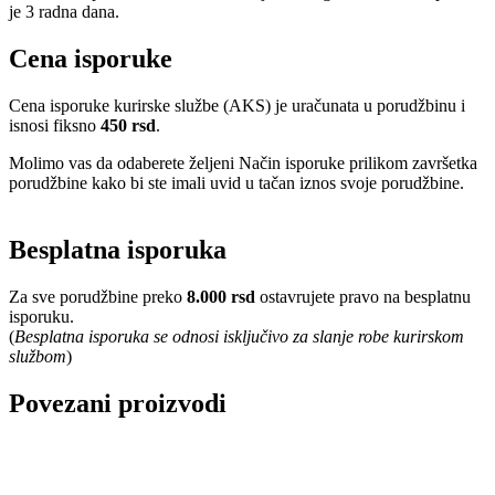
je 3 radna dana.
Cena isporuke
Cena isporuke kurirske službe (AKS) je uračunata u porudžbinu i
isnosi fiksno
450 rsd
.
Molimo vas da odaberete željeni Način isporuke prilikom završetka
porudžbine kako bi ste imali uvid u tačan iznos svoje porudžbine.
Besplatna isporuka
Za sve porudžbine preko
8.000 rsd
ostavrujete pravo na besplatnu
isporuku.
(
Besplatna isporuka se odnosi isključivo za slanje robe kurirskom
službom
)
Povezani proizvodi