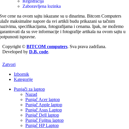
Registracija
Zaboravljena lozinka
Sve cene na ovom sajtu iskazane su u dinarima. Bitcom Computers
ulaže maksimalne napore da svi artikli budu prikazani sa tačnim
nazivima, specifikacijama, fotografijama i cenama. Ipak, ne možemo
garantovati da su sve informacije i fotografije artikala na ovom sajtu u
potpunosti ispravne.
Copyright ©
BITCOM computers
. Sva prava zadržana.
Developed by
D.B. code
.
Zatvori
Izbornik
Kategorije
Punjači za laptop
Nazad
Punjač Acer laptop
Punjač Apple laptop
Punjač Asus Laptop
Punjač Dell laptop
Punjač Fujitsu laptop
Punjač HP Laptop