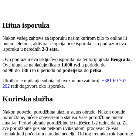
Hitna isporuka
Nakon vašeg zahteva za isporuku našim kurirom bilo to online ili
putem telefona, aktivira se opcija brze isporuke sto podrazumeva
isporuku u narednih
2-3 sata
.
Ovo podrazumeva isključivo isporuku na teritoriji grada
Beograda
.
Ova uluga se naplaćuje fiksno
1.000 rsd
u periodu do
od
9h
do
18h
i to u periodu od
podeljeka
do
petka
.
Ukoliko je u pitanju subota, obavezno pozvati broj
+381 69 767
202
radi dogovora oko isporuke.
Kurirska služba
Nakon potvrde, porudžbina ulazi u status obrade. Nakon obrade
porudžbine, bićete obavešteni o statusu Vaše porudžbine putem
email-a. Period obrade porudžbine je najčešće 1-2 radna dana. Za
sve porudžbine poslate petkom i vikendom, prodavac će Vas
kontaktirati početkom naredne nedelje. Od tog trenutka rok isporuke