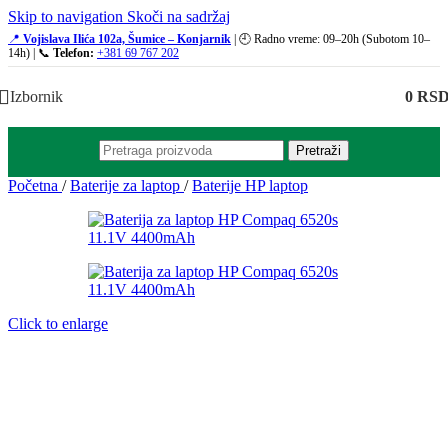
Skip to navigation
Skoči na sadržaj
📍
Vojislava Ilića 102a, Šumice – Konjarnik
| 🕘 Radno vreme: 09–20h (Subotom 10–
14h) | 📞
Telefon:
+381 69 767 202
Izbornik
0
RS
Pretraži
Početna
/
Baterije za laptop
/
Baterije HP laptop
Click to enlarge