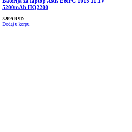
Baterija za laptop Asus EeePC 1015 11.1V
5200mAh HQ2200
3.999
RSD
Dodaj u korpu