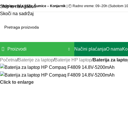

Vojislava Ilića 102a, Šumice – Konjarnik
| 🕘 Radno vreme: 09–20h (Subotom 1
Skip to navigation
Skoči na sadržaj
Proizvodi
Načini plaćanja
O nama
Ko
Početna
/
Baterije za laptop
/
Baterije HP laptop
/
Baterija za la
Click to enlarge