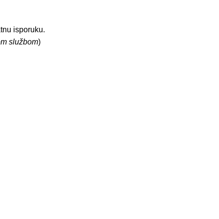
tnu isporuku.
kom službom
)