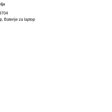
lja
3704
op
,
Baterije za laptop