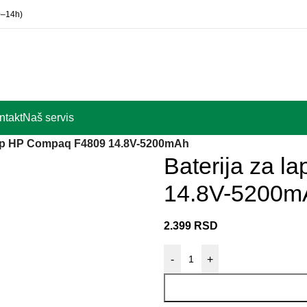
0–14h)
ntakt
Naš servis
ptop HP Compaq F4809 14.8V-5200mAh
Baterija za 
14.8V-5200m
2.399
RSD
-
+