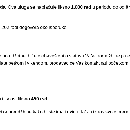
ada
. Ova uluga se naplaćuje fiksno
1.000 rsd
u periodu do od
9
 202
radi dogovora oko isporuke.
e porudžbine, bićete obavešteni o statusu Vaše porudžbine put
ate petkom i vikendom, prodavac će Vas kontaktirati početkom 
i isnosi fiksno
450 rsd
.
tka porudžbine kako bi ste imali uvid u tačan iznos svoje porud