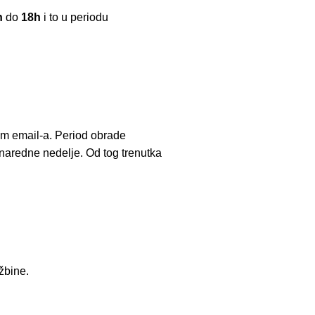
h
do
18h
i to u periodu
em email-a. Period obrade
naredne nedelje. Od tog trenutka
žbine.