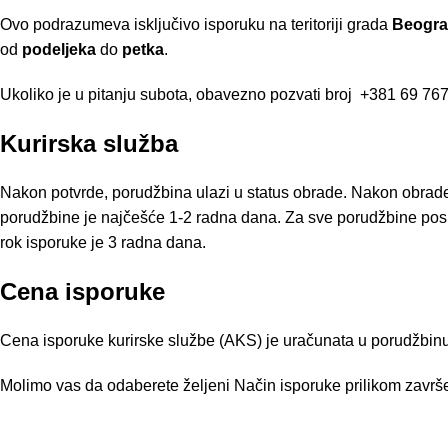
Ovo podrazumeva isključivo isporuku na teritoriji grada
Beogr
od
podeljeka
do
petka
.
Ukoliko je u pitanju subota, obavezno pozvati broj
+381 69 767
Kurirska služba
Nakon potvrde, porudžbina ulazi u status obrade. Nakon obrad
porudžbine je najčešće 1-2 radna dana. Za sve porudžbine posl
rok isporuke je 3 radna dana.
Cena isporuke
Cena isporuke kurirske službe (AKS) je uračunata u porudžbinu 
Molimo vas da odaberete željeni Način isporuke prilikom završe