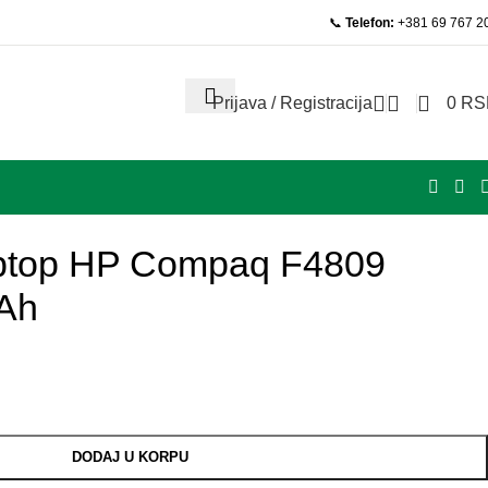
📞
Telefon:
+381 69 767 2
Prijava / Registracija
0
RS
laptop HP Compaq F4809
Ah
DODAJ U KORPU