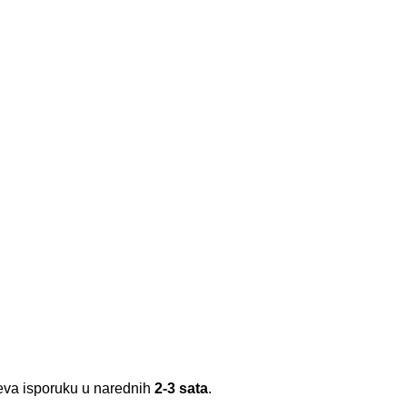
meva isporuku u narednih
2-3 sata
.