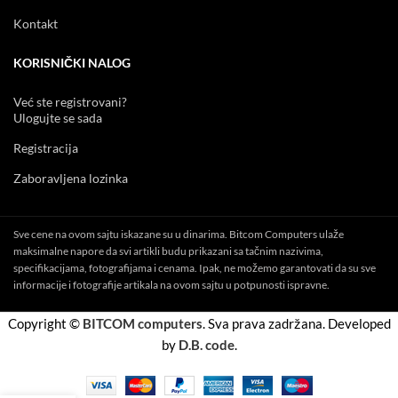
Kontakt
KORISNIČKI NALOG
Već ste registrovani?
Ulogujte se sada
Registracija
Zaboravljena lozinka
Sve cene na ovom sajtu iskazane su u dinarima. Bitcom Computers ulaže
maksimalne napore da svi artikli budu prikazani sa tačnim nazivima,
specifikacijama, fotografijama i cenama. Ipak, ne možemo garantovati da su sve
informacije i fotografije artikala na ovom sajtu u potpunosti ispravne.
Copyright ©
BITCOM computers
. Sva prava zadržana. Developed
by
D.B. code
.