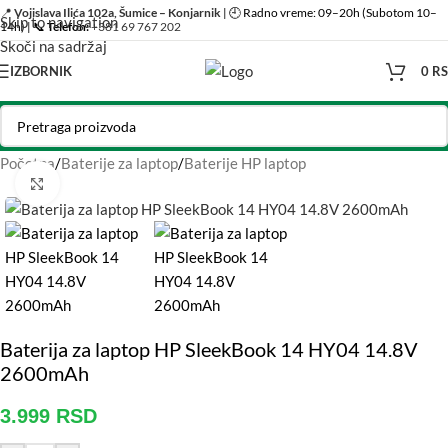
📍
Vojislava Ilića 102a, Šumice – Konjarnik
| 🕘 Radno vreme: 09–20h (Subotom 10–
Skip to navigation
14h) | 📞
Telefon:
+381 69 767 202
Skoči na sadržaj
IZBORNIK
0
R
Početna
/
Baterije za laptop
/
Baterije HP laptop
Click to enlarge
Baterija za laptop HP SleekBook 14 HY04 14.8V
2600mAh
3.999
RSD