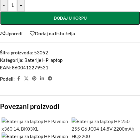
-
+
DODAJ U KORPU
Uporedi
Dodaj na listu želja
Šifra proizvoda:
53052
Kategorija:
Baterije HP laptop
EAN:
8600412279531
Podeli:
Povezani proizvodi