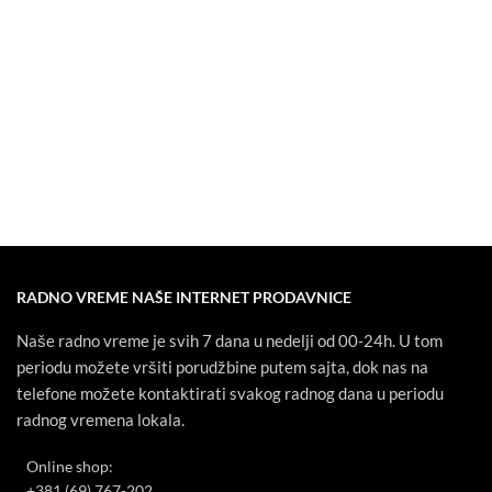
RADNO VREME NAŠE INTERNET PRODAVNICE
Naše radno vreme je svih 7 dana u nedelji od 00-24h. U tom
periodu možete vršiti porudžbine putem sajta, dok nas na
telefone možete kontaktirati svakog radnog dana u periodu
radnog vremena lokala.
Online shop:
+381 (69) 767-202