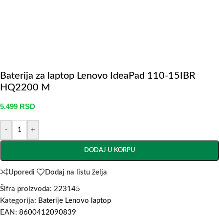
Baterija za laptop Lenovo IdeaPad 110-15IBR
HQ2200 M
5.499
RSD
-
+
DODAJ U KORPU
Uporedi
Dodaj na listu želja
Šifra proizvoda:
223145
Kategorija:
Baterije Lenovo laptop
EAN:
8600412090839