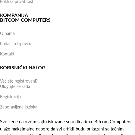
Politika privatnosti
KOMPANIJA
BITCOM COMPUTERS
O nama
Podaci o trgovcu
Kontakt
KORISNIČKI NALOG
Već ste registrovani?
Ulogujte se sada
Registracija
Zaboravljena lozinka
Sve cene na ovom sajtu iskazane su u dinarima. Bitcom Computers
ulaže maksimalne napore da svi artikli budu prikazani sa tačnim