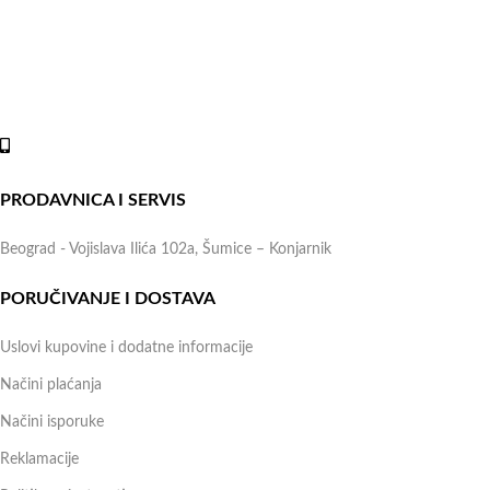
Naše radno vreme je svih 7 dana u nedelji od 00-24h. U tom
periodu možete vršiti porudžbine putem sajta, dok nas na telefone
možete kontaktirati svakog radnog dana u periodu radnog vremena
lokala.
Online shop:
+381 (69) 767-202
PRODAVNICA I SERVIS
Beograd - Vojislava Ilića 102a, Šumice – Konjarnik
PORUČIVANJE I DOSTAVA
Uslovi kupovine i dodatne informacije
Načini plaćanja
Načini isporuke
Reklamacije