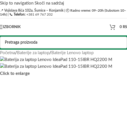
Skip to navigation
Skoči na sadržaj
📍
Vojislava Ilića 102a, Šumice – Konjarnik
| 🕘 Radno vreme: 09–20h (Subotom 10–
14h) | 📞
Telefon:
+381 69 767 202
IZBORNIK
0
R
Početna
/
Baterije za laptop
/
Baterije Lenovo laptop
Click to enlarge