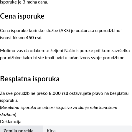
isporuke je 3 radna dana.
Cena isporuke
Cena isporuke kurirske službe (AKS) je uračunata u porudžbinu i
isnosi fiksno
450 rsd
.
Molimo vas da odaberete željeni Način isporuke prilikom završetka
porudžbine kako bi ste imali uvid u tačan iznos svoje porudžbine.
Besplatna isporuka
Za sve porudžbine preko
8.000 rsd
ostavrujete pravo na besplatnu
isporuku.
(
Besplatna isporuka se odnosi isključivo za slanje robe kurirskom
službom
)
Deklaracija
Zemlja porekla
Kina