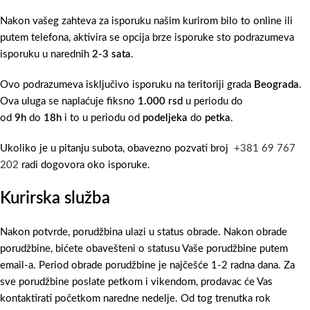
Nakon vašeg zahteva za isporuku našim kurirom bilo to online ili
putem telefona, aktivira se opcija brze isporuke sto podrazumeva
isporuku u narednih
2-3 sata
.
Ovo podrazumeva isključivo isporuku na teritoriji grada
Beograda
.
Ova uluga se naplaćuje fiksno
1.000 rsd
u periodu do
od
9h
do
18h
i to u periodu od
podeljeka
do
petka
.
Ukoliko je u pitanju subota, obavezno pozvati broj
+381 69 767
202
radi dogovora oko isporuke.
Kurirska služba
Nakon potvrde, porudžbina ulazi u status obrade. Nakon obrade
porudžbine, bićete obavešteni o statusu Vaše porudžbine putem
email-a. Period obrade porudžbine je najčešće 1-2 radna dana. Za
sve porudžbine poslate petkom i vikendom, prodavac će Vas
kontaktirati početkom naredne nedelje. Od tog trenutka rok