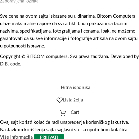
Zaboravljena lozinka
Sve cene na ovom sajtu iskazane su u dinarima. Bitcom Computers
ulaže maksimalne napore da svi artikli budu prikazani sa tačnim
nazivima, specifikacijama, fotografijama i cenama. Ipak, ne možemo
garantovati da su sve informacije i fotografije artikala na ovom sajtu
u potpunosti ispravne.
Copyright ©
BITCOM computers
. Sva prava zadržana. Developed by
D.B. code
.
Hitna isporuka
Lista želja
Cart
Ovaj sajt koristi kolačiće radi unapređenja korisničkog iskustva.
Nastavkom korišćenja sajta saglasni ste sa upotrebom kolačića.
Više informacija
PRIHVATI