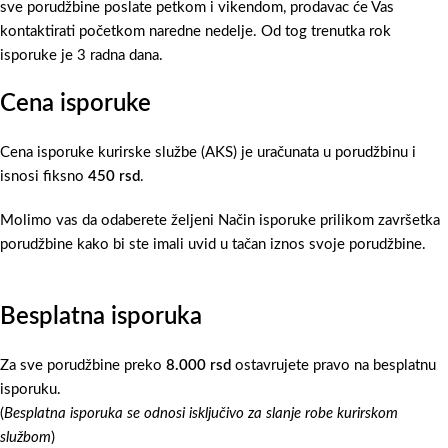
sve porudžbine poslate petkom i vikendom, prodavac će Vas
kontaktirati početkom naredne nedelje. Od tog trenutka rok
isporuke je 3 radna dana.
Cena isporuke
Cena isporuke kurirske službe (AKS) je uračunata u porudžbinu i
isnosi fiksno
450 rsd
.
Molimo vas da odaberete željeni Način isporuke prilikom završetka
porudžbine kako bi ste imali uvid u tačan iznos svoje porudžbine.
Besplatna isporuka
Za sve porudžbine preko
8.000 rsd
ostavrujete pravo na besplatnu
isporuku.
(
Besplatna isporuka se odnosi isključivo za slanje robe kurirskom
službom
)