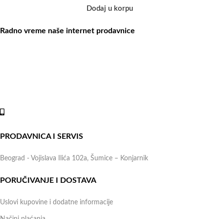
Dodaj u korpu
Radno vreme naše internet prodavnice
Naše radno vreme je svih 7 dana u nedelji od 00-24h. U tom
periodu možete vršiti porudžbine putem sajta, dok nas na telefone
možete kontaktirati svakog radnog dana u periodu radnog vremena
lokala.
Online shop:
+381 (69) 767-202
PRODAVNICA I SERVIS
Beograd - Vojislava Ilića 102a, Šumice – Konjarnik
PORUČIVANJE I DOSTAVA
Uslovi kupovine i dodatne informacije
Načini plaćanja