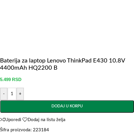
Baterija za laptop Lenovo ThinkPad E430 10.8V
4400mAh HQ2200 B
5.499
RSD
-
+
DODAJ U KORPU
Uporedi
Dodaj na listu želja
Šifra proizvoda:
223184