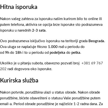
Hitna isporuka
Nakon vašeg zahteva za isporuku našim kurirom bilo to online ili
putem telefona, aktivira se opcija brze isporuke sto podrazumeva
isporuku u narednih
2-3 sata
.
Ovo podrazumeva isključivo isporuku na teritoriji grada
Beograda
.
Ova uluga se naplaćuje fiksno
1.000 rsd
u periodu do
od
9h
do
18h
i to u periodu od
podeljeka
do
petka
.
Ukoliko je u pitanju subota, obavezno pozvati broj
+381 69 767
202
radi dogovora oko isporuke.
Kurirska služba
Nakon potvrde, porudžbina ulazi u status obrade. Nakon obrade
porudžbine, bićete obavešteni o statusu Vaše porudžbine putem
email-a. Period obrade porudžbine je najčešće 1-2 radna dana. Za