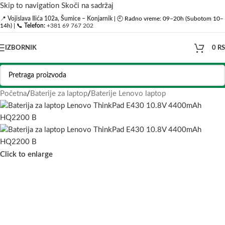
Skip to navigation
Skoči na sadržaj
📍
Vojislava Ilića 102a, Šumice – Konjarnik
| 🕘 Radno vreme: 09–20h (Subotom 10–
14h) | 📞
Telefon:
+381 69 767 202
IZBORNIK
0
R
Početna
/
Baterije za laptop
/
Baterije Lenovo laptop
Click to enlarge