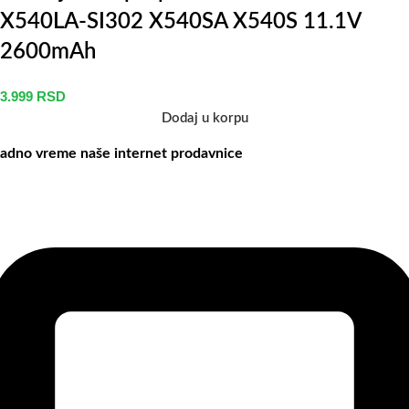
X540LA-SI302 X540SA X540S 11.1V
2600mAh
3.999
RSD
Dodaj u korpu
adno vreme naše internet prodavnice
aše radno vreme je svih 7 dana u nedelji od 00-24h. U tom periodu
ožete vršiti porudžbine putem sajta, dok nas na telefone možete
ontaktirati svakog radnog dana u periodu radnog vremena lokala.