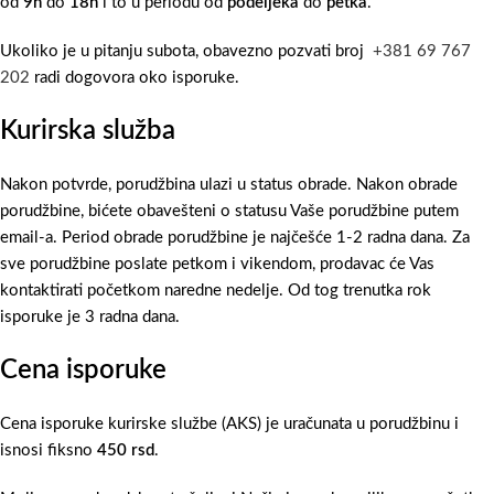
od
9h
do
18h
i to u periodu od
podeljeka
do
petka
.
Ukoliko je u pitanju subota, obavezno pozvati broj
+381 69 767
202
radi dogovora oko isporuke.
Kurirska služba
Nakon potvrde, porudžbina ulazi u status obrade. Nakon obrade
porudžbine, bićete obavešteni o statusu Vaše porudžbine putem
email-a. Period obrade porudžbine je najčešće 1-2 radna dana. Za
sve porudžbine poslate petkom i vikendom, prodavac će Vas
kontaktirati početkom naredne nedelje. Od tog trenutka rok
isporuke je 3 radna dana.
Cena isporuke
Cena isporuke kurirske službe (AKS) je uračunata u porudžbinu i
isnosi fiksno
450 rsd
.