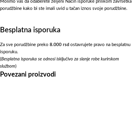
Molimo vas da odaberete željeni Način isporuke prilikom završetka
porudžbine kako bi ste imali uvid u tačan iznos svoje porudžbine.
Besplatna isporuka
Za sve porudžbine preko
8.000 rsd
ostavrujete pravo na besplatnu
isporuku.
(
Besplatna isporuka se odnosi isključivo za slanje robe kurirskom
službom
)
Povezani proizvodi