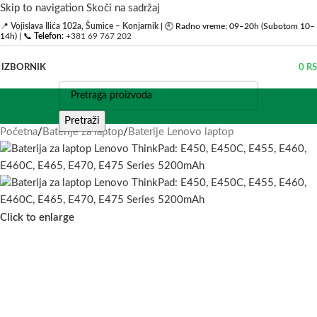
Skip to navigation
Skoči na sadržaj
📍
Vojislava Ilića 102a, Šumice – Konjarnik
| 🕘 Radno vreme: 09–20h (Subotom 10–
14h) | 📞
Telefon:
+381 69 767 202
IZBORNIK
0
R
Pretraži
Početna
/
Baterije za laptop
/
Baterije Lenovo laptop
Click to enlarge