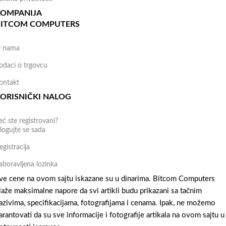
KOMPANIJA
BITCOM COMPUTERS
 nama
odaci o trgovcu
ontakt
ORISNIČKI NALOG
eć ste registrovani?
logujte se sada
egistracija
aboravljena lozinka
ve cene na ovom sajtu iskazane su u dinarima. Bitcom Computers
laže maksimalne napore da svi artikli budu prikazani sa tačnim
azivima, specifikacijama, fotografijama i cenama. Ipak, ne možemo
arantovati da su sve informacije i fotografije artikala na ovom sajtu u