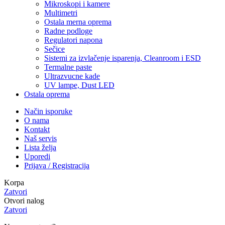
Mikroskopi i kamere
Multimetri
Ostala merna oprema
Radne podloge
Regulatori napona
Sečice
Sistemi za izvlačenje isparenja, Cleanroom i ESD
Termalne paste
Ultrazvucne kade
UV lampe, Dust LED
Ostala oprema
Način isporuke
O nama
Kontakt
Naš servis
Lista želja
Uporedi
Prijava / Registracija
Korpa
Zatvori
Otvori nalog
Zatvori