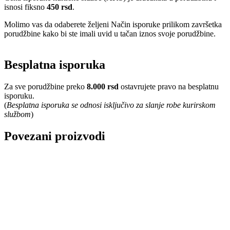
isnosi fiksno
450 rsd
.
Molimo vas da odaberete željeni Način isporuke prilikom završetka
porudžbine kako bi ste imali uvid u tačan iznos svoje porudžbine.
Besplatna isporuka
Za sve porudžbine preko
8.000 rsd
ostavrujete pravo na besplatnu
isporuku.
(
Besplatna isporuka se odnosi isključivo za slanje robe kurirskom
službom
)
Povezani proizvodi