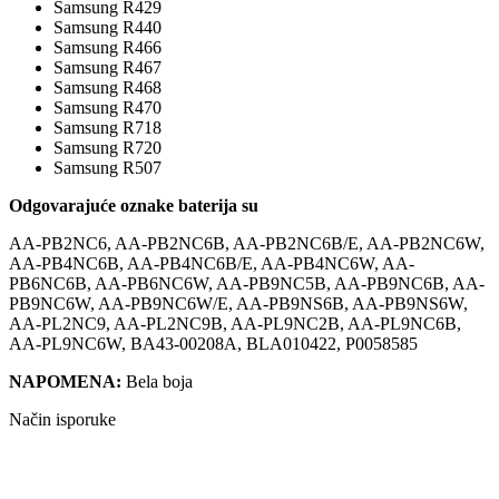
Samsung R429
Samsung R440
Samsung R466
Samsung R467
Samsung R468
Samsung R470
Samsung R718
Samsung R720
Samsung R507
Odgovarajuće oznake baterija su
AA-PB2NC6, AA-PB2NC6B, AA-PB2NC6B/E, AA-PB2NC6W,
AA-PB4NC6B, AA-PB4NC6B/E, AA-PB4NC6W, AA-
PB6NC6B, AA-PB6NC6W, AA-PB9NC5B, AA-PB9NC6B, AA-
PB9NC6W, AA-PB9NC6W/E, AA-PB9NS6B, AA-PB9NS6W,
AA-PL2NC9, AA-PL2NC9B, AA-PL9NC2B, AA-PL9NC6B,
AA-PL9NC6W, BA43-00208A, BLA010422, P0058585
NAPOMENA:
Bela boja
Način isporuke