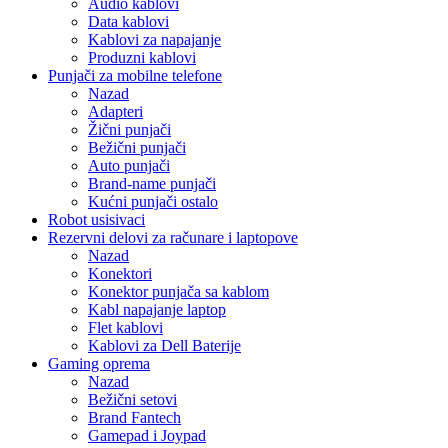
Audio kablovi
Data kablovi
Kablovi za napajanje
Produzni kablovi
Punjači za mobilne telefone
Nazad
Adapteri
Žični punjači
Bežični punjači
Auto punjači
Brand-name punjači
Kućni punjači ostalo
Robot usisivaci
Rezervni delovi za računare i laptopove
Nazad
Konektori
Konektor punjača sa kablom
Kabl napajanje laptop
Flet kablovi
Kablovi za Dell Baterije
Gaming oprema
Nazad
Bežični setovi
Brand Fantech
Gamepad i Joypad