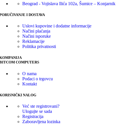
Beograd - Vojislava Ilića 102a, Šumice – Konjarnik
PORUČIVANJE I DOSTAVA
Uslovi kupovine i dodatne informacije
Načini plaćanja
Načini isporuke
Reklamacije
Politika privatnosti
KOMPANIJA
BITCOM COMPUTERS
O nama
Podaci o trgovcu
Kontakt
KORISNIČKI NALOG
Već ste registrovani?
Ulogujte se sada
Registracija
Zaboravljena lozinka