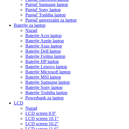
Punjač Samsung laptop
Punjač Sony laptop
Punjač Toshiba laptop
Punjač univerzalni za laptop
Baterije za laptop
Nazad
Baterije Acer laptop
Baterije Apple laptop
Baterije Asus laptop
Baterije Dell laptop
Baterije Fujitsu laptop
Baterije HP laptop
Baterije Lenovo laptop
Baterije Microsoft laptop
Baterije MSI laptop
Baterije Samsung laptop
Baterije Sony laptop
Baterije Toshiba laptop
Powerbank za laptop
LCD
Nazad
LCD screen 8.9″
LCD screen 10.1″
LCD screen 10.2″
LCD screen 11.6″