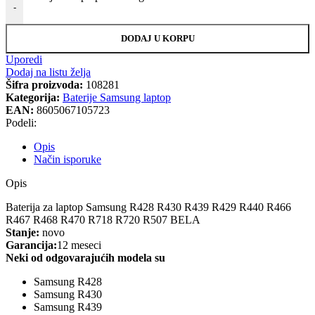
-
DODAJ U KORPU
Uporedi
Dodaj na listu želja
Šifra proizvoda:
108281
Kategorija:
Baterije Samsung laptop
EAN:
8605067105723
Podeli:
Opis
Način isporuke
Opis
Baterija za laptop Samsung R428 R430 R439 R429 R440 R466
R467 R468 R470 R718 R720 R507 BELA
Stanje:
novo
Garancija:
12 meseci
Neki od odgovarajućih modela su
Samsung R428
Samsung R430
Samsung R439