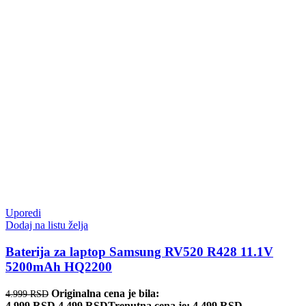
Uporedi
Dodaj na listu želja
Baterija za laptop Samsung RV520 R428 11.1V
5200mAh HQ2200
Originalna cena je bila:
4.999
RSD
4.999 RSD.
4.499
RSD
Trenutna cena je: 4.499 RSD.