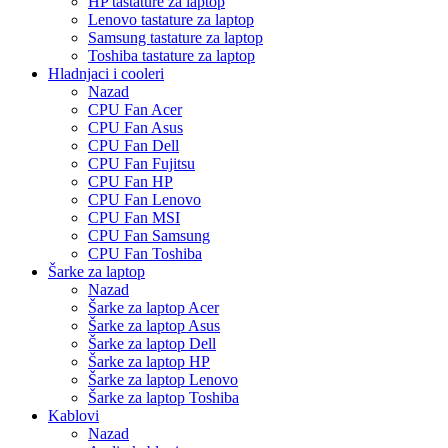
HP tastature za laptop
Lenovo tastature za laptop
Samsung tastature za laptop
Toshiba tastature za laptop
Hladnjaci i cooleri
Nazad
CPU Fan Acer
CPU Fan Asus
CPU Fan Dell
CPU Fan Fujitsu
CPU Fan HP
CPU Fan Lenovo
CPU Fan MSI
CPU Fan Samsung
CPU Fan Toshiba
Šarke za laptop
Nazad
Šarke za laptop Acer
Šarke za laptop Asus
Šarke za laptop Dell
Šarke za laptop HP
Šarke za laptop Lenovo
Šarke za laptop Toshiba
Kablovi
Nazad