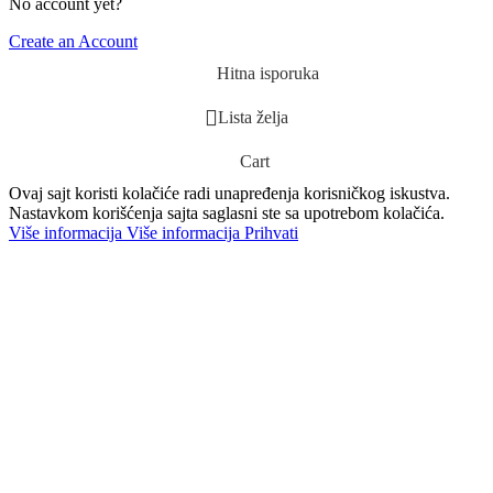
No account yet?
Create an Account
Hitna isporuka
Lista želja
Cart
Ovaj sajt koristi kolačiće radi unapređenja korisničkog iskustva.
Nastavkom korišćenja sajta saglasni ste sa upotrebom kolačića.
Više informacija
Više informacija
Prihvati