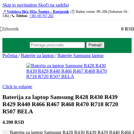
Skip to navigation
Skoči na sadržaj
📍
Vojislava Ilića 102a, Šumice – Konjarnik
| 🕘 Radno vreme: 09–20h (Subotom 10–
14h) | 📞
Telefon:
+381 69 767 202
Izbornik
0
RS
Pretraži
Početna
/
Baterije za laptop
/
Baterije Samsung laptop
Click to enlarge
Baterija za laptop Samsung R428 R430 R439
R429 R440 R466 R467 R468 R470 R718 R720
R507 BELA
4.390
RSD
Baterija za laptop Samsung R428 R430 R439 R429 R440 R466