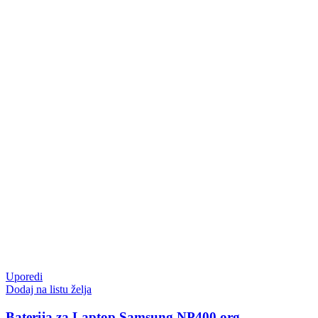
Uporedi
Dodaj na listu želja
Baterija za Laptop Samsung NP400 org