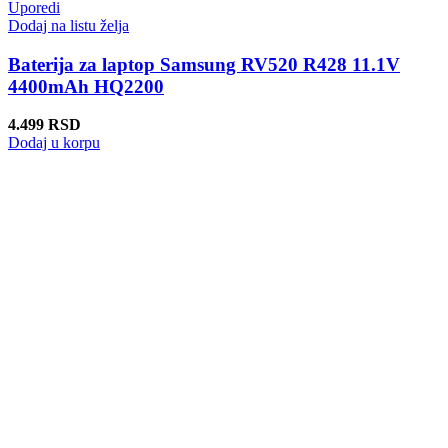
Uporedi
Dodaj na listu želja
Baterija za laptop Samsung RV520 R428 11.1V
4400mAh HQ2200
4.499
RSD
Dodaj u korpu