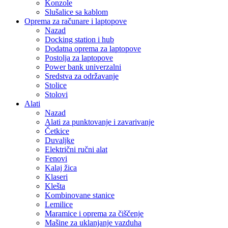
Konzole
Slušalice sa kablom
Oprema za računare i laptopove
Nazad
Docking station i hub
Dodatna oprema za laptopove
Postolja za laptopove
Power bank univerzalni
Sredstva za održavanje
Stolice
Stolovi
Alati
Nazad
Alati za punktovanje i zavarivanje
Četkice
Duvaljke
Električni ručni alat
Fenovi
Kalaj žica
Klaseri
Klešta
Kombinovane stanice
Lemilice
Maramice i oprema za čiščenje
Mašine za uklanjanje vazduha