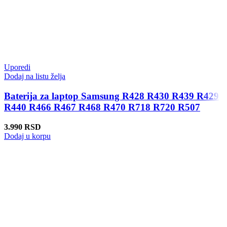
Uporedi
Dodaj na listu želja
Baterija za laptop Samsung R428 R430 R439 R429
R440 R466 R467 R468 R470 R718 R720 R507
3.990
RSD
Dodaj u korpu