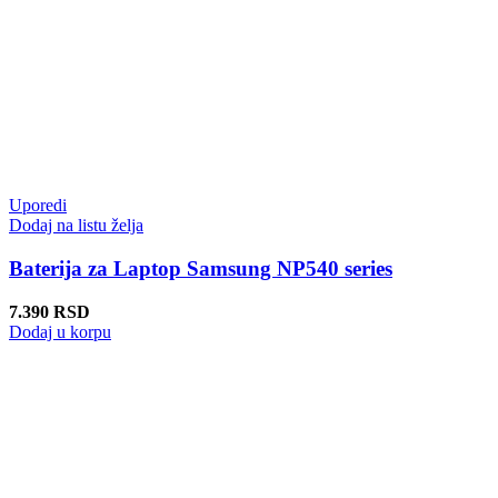
Uporedi
Dodaj na listu želja
Baterija za Laptop Samsung NP540 series
7.390
RSD
Dodaj u korpu