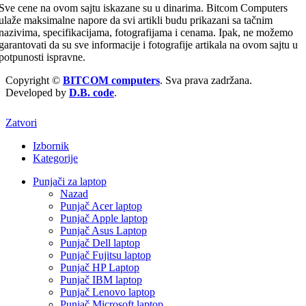
Sve cene na ovom sajtu iskazane su u dinarima. Bitcom Computers
ulaže maksimalne napore da svi artikli budu prikazani sa tačnim
nazivima, specifikacijama, fotografijama i cenama. Ipak, ne možemo
garantovati da su sve informacije i fotografije artikala na ovom sajtu u
potpunosti ispravne.
Copyright ©
BITCOM computers
. Sva prava zadržana.
Developed by
D.B. code
.
Zatvori
Izbornik
Kategorije
Punjači za laptop
Nazad
Punjač Acer laptop
Punjač Apple laptop
Punjač Asus Laptop
Punjač Dell laptop
Punjač Fujitsu laptop
Punjač HP Laptop
Punjač IBM laptop
Punjač Lenovo laptop
Punjač Microsoft laptop