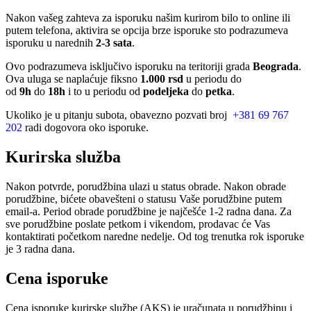
Nakon vašeg zahteva za isporuku našim kurirom bilo to online ili
putem telefona, aktivira se opcija brze isporuke sto podrazumeva
isporuku u narednih
2-3 sata
.
Ovo podrazumeva isključivo isporuku na teritoriji grada
Beograda
.
Ova uluga se naplaćuje fiksno
1.000 rsd
u periodu do
od
9h
do
18h
i to u periodu od
podeljeka
do
petka
.
Ukoliko je u pitanju subota, obavezno pozvati broj
+381 69 767
202
radi dogovora oko isporuke.
Kurirska služba
Nakon potvrde, porudžbina ulazi u status obrade. Nakon obrade
porudžbine, bićete obavešteni o statusu Vaše porudžbine putem
email-a. Period obrade porudžbine je najčešće 1-2 radna dana. Za
sve porudžbine poslate petkom i vikendom, prodavac će Vas
kontaktirati početkom naredne nedelje. Od tog trenutka rok isporuke
je 3 radna dana.
Cena isporuke
Cena isporuke kurirske službe (AKS) je uračunata u porudžbinu i