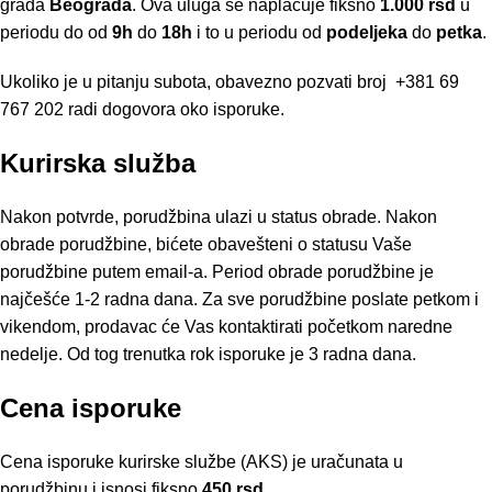
grada
Beograda
. Ova uluga se naplaćuje fiksno
1.000 rsd
u
periodu do od
9h
do
18h
i to u periodu od
podeljeka
do
petka
.
Ukoliko je u pitanju subota, obavezno pozvati broj
+381 69
767 202
radi dogovora oko isporuke.
Kurirska služba
Nakon potvrde, porudžbina ulazi u status obrade. Nakon
obrade porudžbine, bićete obavešteni o statusu Vaše
porudžbine putem email-a. Period obrade porudžbine je
najčešće 1-2 radna dana. Za sve porudžbine poslate petkom i
vikendom, prodavac će Vas kontaktirati početkom naredne
nedelje. Od tog trenutka rok isporuke je 3 radna dana.
Cena isporuke
Cena isporuke kurirske službe (AKS) je uračunata u
porudžbinu i isnosi fiksno
450 rsd
.