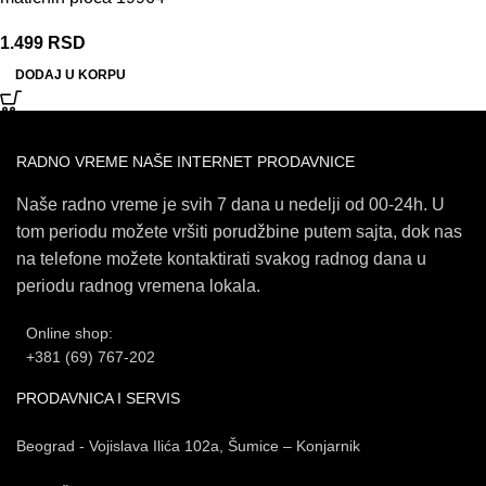
1.499
RSD
DODAJ U KORPU
RADNO VREME NAŠE INTERNET PRODAVNICE
Naše radno vreme je svih 7 dana u nedelji od 00-24h. U
tom periodu možete vršiti porudžbine putem sajta, dok nas
na telefone možete kontaktirati svakog radnog dana u
periodu radnog vremena lokala.
Online shop:
+381 (69) 767-202
PRODAVNICA I SERVIS
Beograd - Vojislava Ilića 102a, Šumice – Konjarnik