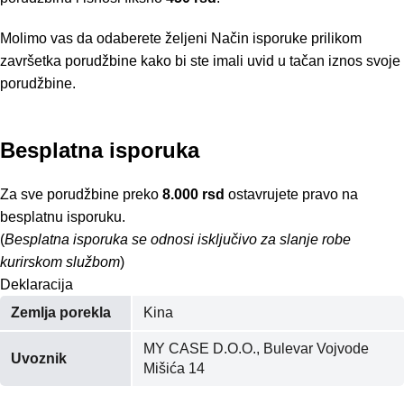
Molimo vas da odaberete željeni Način isporuke prilikom
završetka porudžbine kako bi ste imali uvid u tačan iznos svoje
porudžbine.
Besplatna isporuka
Za sve porudžbine preko
8.000 rsd
ostavrujete pravo na
besplatnu isporuku.
(
Besplatna isporuka se odnosi isključivo za slanje robe
kurirskom službom
)
Deklaracija
Zemlja porekla
Kina
MY CASE D.O.O., Bulevar Vojvode
Uvoznik
Mišića 14