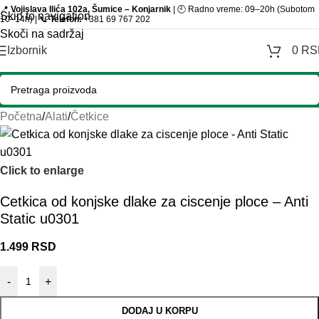
📍
Vojislava Ilića 102a, Šumice – Konjarnik
| 🕘 Radno vreme: 09–20h (Subotom
Skip to navigation
10–14h) | 📞
Telefon:
+381 69 767 202
Skoči na sadržaj
Izbornik
0
RS
Početna
/
Alati
/
Četkice
Click to enlarge
Cetkica od konjske dlake za ciscenje ploce – Anti
Static u0301
1.499
RSD
-
+
DODAJ U KORPU