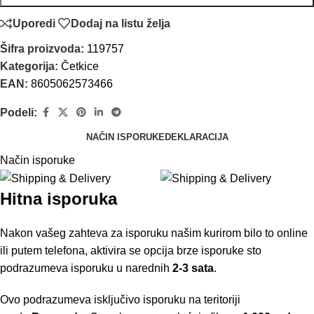
Uporedi
Dodaj na listu želja
Šifra proizvoda:
119757
Kategorija:
Četkice
EAN:
8605062573466
Podeli:
NAČIN ISPORUKE
DEKLARACIJA
Način isporuke
Hitna isporuka
Nakon vašeg zahteva za isporuku našim kurirom bilo to online
ili putem telefona, aktivira se opcija brze isporuke sto
podrazumeva isporuku u narednih
2-3 sata
.
Ovo podrazumeva isključivo isporuku na teritoriji