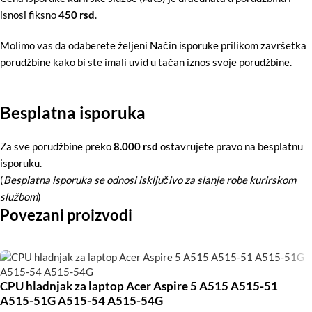
isnosi fiksno
450 rsd
.
Molimo vas da odaberete željeni Način isporuke prilikom završetka
porudžbine kako bi ste imali uvid u tačan iznos svoje porudžbine.
Besplatna isporuka
Za sve porudžbine preko
8.000 rsd
ostavrujete pravo na besplatnu
isporuku.
(
Besplatna isporuka se odnosi isključivo za slanje robe kurirskom
službom
)
Povezani proizvodi
CPU hladnjak za laptop Acer Aspire 5 A515 A515-51
A515-51G A515-54 A515-54G