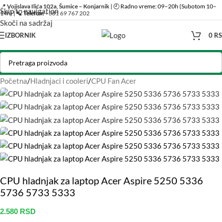
📍
Vojislava Ilića 102a, Šumice – Konjarnik
| 🕘 Radno vreme: 09–20h (Subotom 10–
Skip to navigation
14h) | 📞
Telefon:
+381 69 767 202
Skoči na sadržaj
IZBORNIK
0
R
Početna
/
Hladnjaci i cooleri
/
CPU Fan Acer
CPU hladnjak za laptop Acer Aspire 5250 5336
5736 5733 5333
2.580
RSD