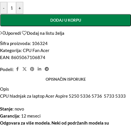
-
+
DODAJ U KORPU
Uporedi
Dodaj na listu želja
Šifra proizvoda:
106324
Kategorija:
CPU Fan Acer
EAN:
8605067106874
Podeli:
OPIS
NAČIN ISPORUKE
Opis
CPU hladnjak za laptop Acer Aspire 5250 5336 5736 5733 5333
Stanje
: novo
Garancija:
12 meseci
Odgovara za više modela. Neki od podržanih modela su