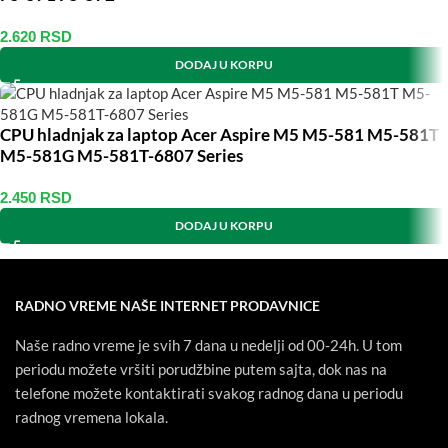
2.620
RSD
DODAJ U KORPU
CPU hladnjak za laptop Acer Aspire M5 M5-581 M5-581T
M5-581G M5-581T-6807 Series
2.450
RSD
DODAJ U KORPU
RADNO VREME NAŠE INTERNET PRODAVNICE
Naše radno vreme je svih 7 dana u nedelji od 00-24h. U tom
periodu možete vršiti porudžbine putem sajta, dok nas na
telefone možete kontaktirati svakog radnog dana u periodu
radnog vremena lokala.