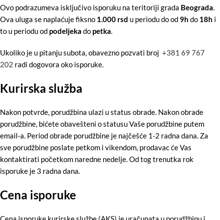
Ovo podrazumeva isključivo isporuku na teritoriji grada
Beograda
.
Ova uluga se naplaćuje fiksno
1.000 rsd
u periodu do od
9h
do
18h
i
to u periodu od
podeljeka
do
petka
.
Ukoliko je u pitanju subota, obavezno pozvati broj
+381 69 767
202
radi dogovora oko isporuke.
Kurirska služba
Nakon potvrde, porudžbina ulazi u status obrade. Nakon obrade
porudžbine, bićete obavešteni o statusu Vaše porudžbine putem
email-a. Period obrade porudžbine je najčešće 1-2 radna dana. Za
sve porudžbine poslate petkom i vikendom, prodavac će Vas
kontaktirati početkom naredne nedelje. Od tog trenutka rok
isporuke je 3 radna dana.
Cena isporuke
Cena isporuke kurirske službe (AKS) je uračunata u porudžbinu i