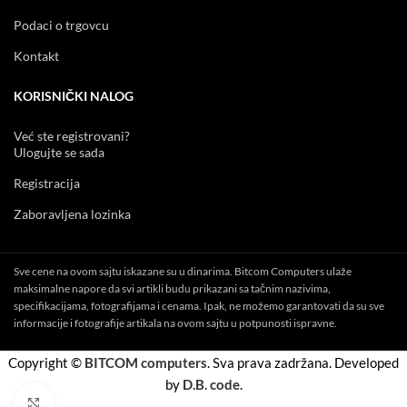
Podaci o trgovcu
Kontakt
KORISNIČKI NALOG
Već ste registrovani?
Ulogujte se sada
Registracija
Zaboravljena lozinka
Sve cene na ovom sajtu iskazane su u dinarima. Bitcom Computers ulaže
maksimalne napore da svi artikli budu prikazani sa tačnim nazivima,
specifikacijama, fotografijama i cenama. Ipak, ne možemo garantovati da su sve
informacije i fotografije artikala na ovom sajtu u potpunosti ispravne.
Copyright ©
BITCOM computers
. Sva prava zadržana. Developed
by
D.B. code
.
Click to enlarge