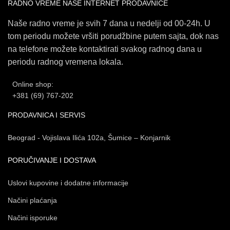
RADNO VREME NAŠE INTERNET PRODAVNICE
Naše radno vreme je svih 7 dana u nedelji od 00-24h. U
tom periodu možete vršiti porudžbine putem sajta, dok nas
na telefone možete kontaktirati svakog radnog dana u
periodu radnog vremena lokala.
Online shop:
+381 (69) 767-202
PRODAVNICA I SERVIS
Beograd - Vojislava Ilića 102a, Šumice – Konjarnik
PORUČIVANJE I DOSTAVA
Uslovi kupovine i dodatne informacije
Načini plaćanja
Načini isporuke