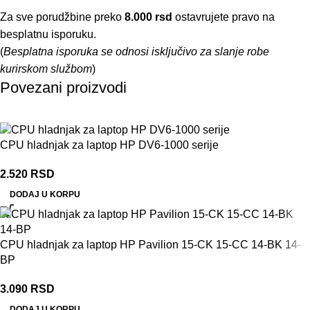
Za sve porudžbine preko
8.000 rsd
ostavrujete pravo na
besplatnu isporuku.
(
Besplatna isporuka se odnosi isključivo za slanje robe
kurirskom službom
)
Povezani proizvodi
CPU hladnjak za laptop HP DV6-1000 serije
2.520
RSD
DODAJ U KORPU
CPU hladnjak za laptop HP Pavilion 15-CK 15-CC 14-BK 14-
BP
3.090
RSD
DODAJ U KORPU