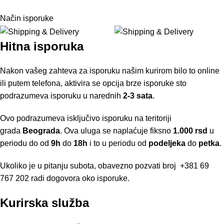
Način isporuke
Hitna isporuka
Nakon vašeg zahteva za isporuku našim kurirom bilo to online
ili putem telefona, aktivira se opcija brze isporuke sto
podrazumeva isporuku u narednih
2-3 sata
.
Ovo podrazumeva isključivo isporuku na teritoriji
grada
Beograda
. Ova uluga se naplaćuje fiksno
1.000 rsd
u
periodu do od
9h
do
18h
i to u periodu od
podeljeka
do
petka
.
Ukoliko je u pitanju subota, obavezno pozvati broj
+381 69
767 202
radi dogovora oko isporuke.
Kurirska služba