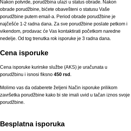
Nakon potvrde, porudžbina ulazi u status obrade. Nakon
obrade porudžbine, bićete obavešteni o statusu Vaše
porudžbine putem email-a. Period obrade porudžbine je
najčešće 1-2 radna dana. Za sve porudžbine poslate petkom i
vikendom, prodavac će Vas kontaktirati početkom naredne
nedelje. Od tog trenutka rok isporuke je 3 radna dana.
Cena isporuke
Cena isporuke kurirske službe (AKS) je uračunata u
porudžbinu i isnosi fiksno
450 rsd
.
Molimo vas da odaberete željeni Način isporuke prilikom
završetka porudžbine kako bi ste imali uvid u tačan iznos svoje
porudžbine.
Besplatna isporuka