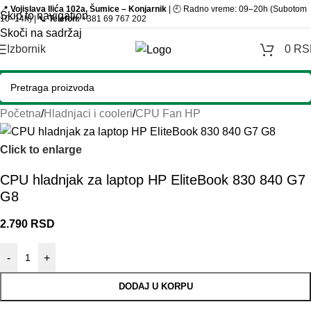
📍
Vojislava Ilića 102a, Šumice – Konjarnik
| 🕘 Radno vreme: 09–20h (Subotom
Skip to navigation
10–14h) | 📞
Telefon:
+381 69 767 202
Skoči na sadržaj
Izbornik
0
RS
Početna
/
Hladnjaci i cooleri
/
CPU Fan HP
Click to enlarge
CPU hladnjak za laptop HP EliteBook 830 840 G7
G8
2.790
RSD
-
+
DODAJ U KORPU