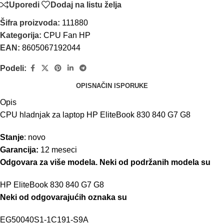
Uporedi
Dodaj na listu želja
Šifra proizvoda:
111880
Kategorija:
CPU Fan HP
EAN:
8605067192044
Podeli:
OPIS
NAČIN ISPORUKE
Opis
CPU hladnjak za laptop HP EliteBook 830 840 G7 G8
Stanje
: novo
Garancija:
12 meseci
Odgovara za više modela. Neki od podržanih modela su
HP EliteBook 830 840 G7 G8
Neki od odgovarajućih oznaka su
EG50040S1-1C191-S9A