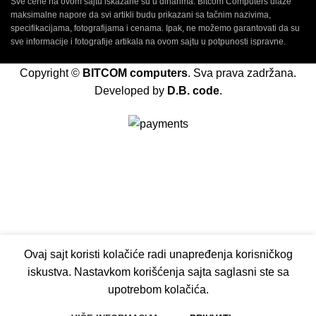
Sve cene na ovom sajtu iskazane su u dinarima. Bitcom Computers ulaže
maksimalne napore da svi artikli budu prikazani sa tačnim nazivima,
specifikacijama, fotografijama i cenama. Ipak, ne možemo garantovati da su
sve informacije i fotografije artikala na ovom sajtu u potpunosti ispravne.
Copyright ©
BITCOM computers
. Sva prava zadržana.
Developed by
D.B. code
.
Ovaj sajt koristi kolačiće radi unapređenja korisničkog
iskustva. Nastavkom korišćenja sajta saglasni ste sa
upotrebom kolačića.