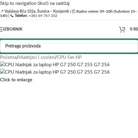
Skip to navigation
Skoči na sadržaj
📍
Vojislava Ilića 102a, Šumice – Konjarnik
| 🕘 Radno vreme: 09–20h (Subotom 10–
14h) | 📞
Telefon:
+381 69 767 202
IZBORNIK
0
R
Početna
/
Hladnjaci i cooleri
/
CPU Fan HP
Click to enlarge