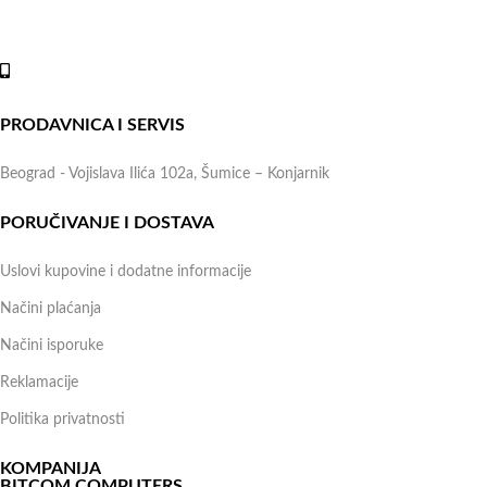
lokala.
Online shop:
+381 (69) 767-202
PRODAVNICA I SERVIS
Beograd - Vojislava Ilića 102a, Šumice – Konjarnik
PORUČIVANJE I DOSTAVA
Uslovi kupovine i dodatne informacije
Načini plaćanja
Načini isporuke
Reklamacije
Politika privatnosti
KOMPANIJA
BITCOM COMPUTERS