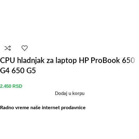
CPU hladnjak za laptop HP ProBook 650
G4 650 G5
2.450
RSD
Dodaj u korpu
Radno vreme naše internet prodavnice
Naše radno vreme je svih 7 dana u nedelji od 00-24h. U tom
periodu možete vršiti porudžbine putem sajta, dok nas na telefone
možete kontaktirati svakog radnog dana u periodu radnog vremena