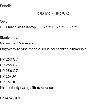
Podeli:
OPIS
NAČIN ISPORUKE
Opis
CPU hladnjak za laptop HP G7 250 G7 255 G7 256
Stanje
: novo
Garancija:
12 meseci
Odgovara za više modela. Neki od podržanih modela su
HP 250 G7
HP 255 G7
HP 256 G7
HP 15-DA
HP 15-DB
Neki od odgovarajućih oznaka su
L20474-001