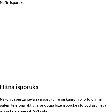
Način isporuke
Hitna isporuka
Nakon vašeg zahteva za isporuku našim kurirom bilo to online ili
putem telefona, aktivira se opcija brze isporuke sto podrazumeva
isporuku u narednih
2-3 sata
.