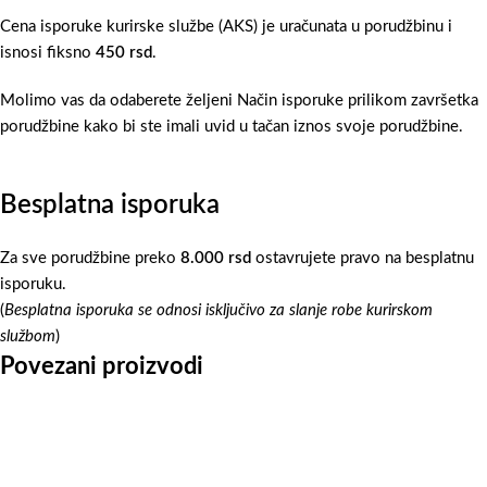
Cena isporuke kurirske službe (AKS) je uračunata u porudžbinu i
isnosi fiksno
450 rsd
.
Molimo vas da odaberete željeni Način isporuke prilikom završetka
porudžbine kako bi ste imali uvid u tačan iznos svoje porudžbine.
Besplatna isporuka
Za sve porudžbine preko
8.000 rsd
ostavrujete pravo na besplatnu
isporuku.
(
Besplatna isporuka se odnosi isključivo za slanje robe kurirskom
službom
)
Povezani proizvodi