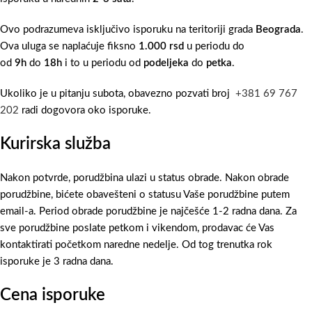
Ovo podrazumeva isključivo isporuku na teritoriji grada
Beograda
.
Ova uluga se naplaćuje fiksno
1.000 rsd
u periodu do
od
9h
do
18h
i to u periodu od
podeljeka
do
petka
.
Ukoliko je u pitanju subota, obavezno pozvati broj
+381 69 767
202
radi dogovora oko isporuke.
Kurirska služba
Nakon potvrde, porudžbina ulazi u status obrade. Nakon obrade
porudžbine, bićete obavešteni o statusu Vaše porudžbine putem
email-a. Period obrade porudžbine je najčešće 1-2 radna dana. Za
sve porudžbine poslate petkom i vikendom, prodavac će Vas
kontaktirati početkom naredne nedelje. Od tog trenutka rok
isporuke je 3 radna dana.
Cena isporuke