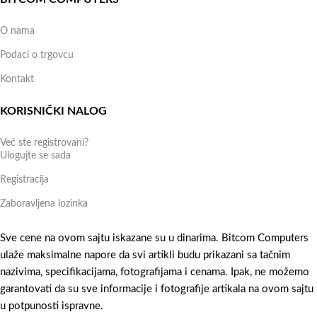
O nama
Podaci o trgovcu
Kontakt
KORISNIČKI NALOG
Već ste registrovani?
Ulogujte se sada
Registracija
Zaboravljena lozinka
Sve cene na ovom sajtu iskazane su u dinarima. Bitcom Computers
ulaže maksimalne napore da svi artikli budu prikazani sa tačnim
nazivima, specifikacijama, fotografijama i cenama. Ipak, ne možemo
garantovati da su sve informacije i fotografije artikala na ovom sajtu
u potpunosti ispravne.