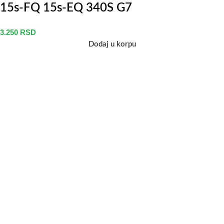
15s-FQ 15s-EQ 340S G7
3.250
RSD
Dodaj u korpu