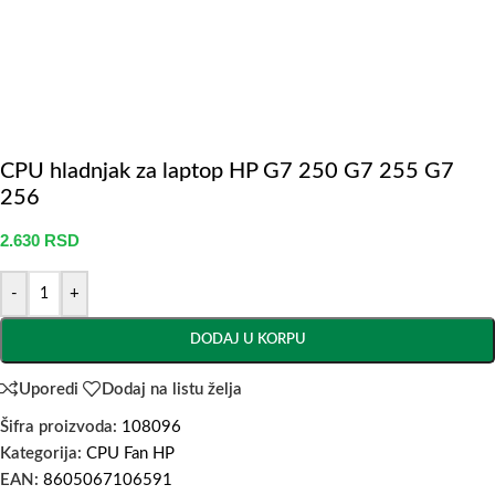
CPU hladnjak za laptop HP G7 250 G7 255 G7
256
2.630
RSD
-
+
DODAJ U KORPU
Uporedi
Dodaj na listu želja
Šifra proizvoda:
108096
Kategorija:
CPU Fan HP
EAN:
8605067106591