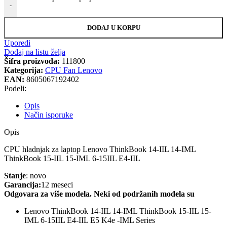
-
DODAJ U KORPU
Uporedi
Dodaj na listu želja
Šifra proizvoda:
111800
Kategorija:
CPU Fan Lenovo
EAN:
8605067192402
Podeli:
Opis
Način isporuke
Opis
CPU hladnjak za laptop Lenovo ThinkBook 14-IIL 14-IML
ThinkBook 15-IIL 15-IML 6-15IIL E4-IIL
Stanje
: novo
Garancija:
12 meseci
Odgovara za više modela. Neki od podržanih modela su
Lenovo ThinkBook 14-IIL 14-IML ThinkBook 15-IIL 15-
IML 6-15IIL E4-IIL E5 K4e -IML Series