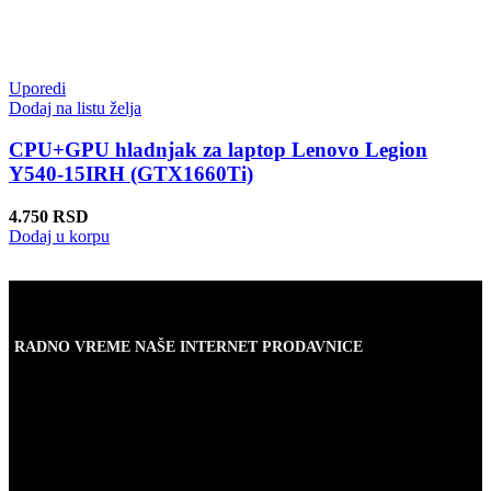
Uporedi
Dodaj na listu želja
CPU+GPU hladnjak za laptop Lenovo Legion
Y540-15IRH (GTX1660Ti)
4.750
RSD
Dodaj u korpu
RADNO VREME NAŠE INTERNET PRODAVNICE
Naše radno vreme je svih 7 dana u nedelji od 00-24h. U tom
periodu možete vršiti porudžbine putem sajta, dok nas na telefone
možete kontaktirati svakog radnog dana u periodu radnog vremena
lokala.