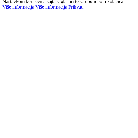
Nastavkom korišćenja sajta saglasni ste sa upotrebom kolačića.
Više informacija
Više informacija
Prihvati