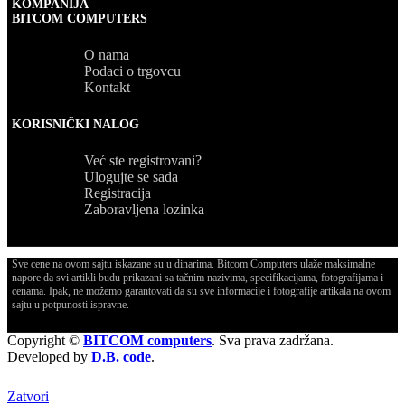
KOMPANIJA
BITCOM COMPUTERS
O nama
Podaci o trgovcu
Kontakt
KORISNIČKI NALOG
Već ste registrovani?
Ulogujte se sada
Registracija
Zaboravljena lozinka
Sve cene na ovom sajtu iskazane su u dinarima. Bitcom Computers ulaže maksimalne
napore da svi artikli budu prikazani sa tačnim nazivima, specifikacijama, fotografijama i
cenama. Ipak, ne možemo garantovati da su sve informacije i fotografije artikala na ovom
sajtu u potpunosti ispravne.
Copyright ©
BITCOM computers
. Sva prava zadržana.
Developed by
D.B. code
.
Zatvori