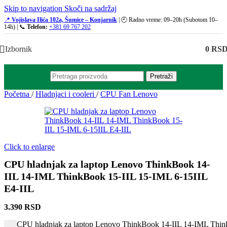
Skip to navigation
Skoči na sadržaj
📍
Vojislava Ilića 102a, Šumice – Konjarnik
| 🕘 Radno vreme: 09–20h (Subotom 10–
14h) | 📞
Telefon:
+381 69 767 202
Izbornik
0
RS
Pretraži
Početna
/
Hladnjaci i cooleri
/
CPU Fan Lenovo
Click to enlarge
CPU hladnjak za laptop Lenovo ThinkBook 14-
IIL 14-IML ThinkBook 15-IIL 15-IML 6-15IIL
E4-IIL
3.390
RSD
CPU hladnjak za laptop Lenovo ThinkBook 14-IIL 14-IML Think