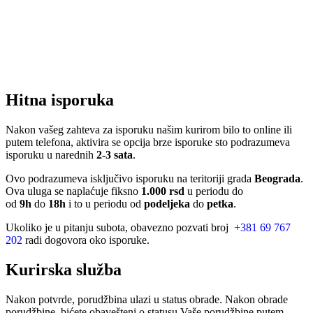
Hitna isporuka
Nakon vašeg zahteva za isporuku našim kurirom bilo to online ili
putem telefona, aktivira se opcija brze isporuke sto podrazumeva
isporuku u narednih
2-3 sata
.
Ovo podrazumeva isključivo isporuku na teritoriji grada
Beograda
.
Ova uluga se naplaćuje fiksno
1.000 rsd
u periodu do
od
9h
do
18h
i to u periodu od
podeljeka
do
petka
.
Ukoliko je u pitanju subota, obavezno pozvati broj
+381 69 767
202
radi dogovora oko isporuke.
Kurirska služba
Nakon potvrde, porudžbina ulazi u status obrade. Nakon obrade
porudžbine, bićete obavešteni o statusu Vaše porudžbine putem