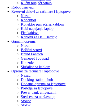
Kućni punjači ostalo
Robot usisivaci
Rezervni delovi za računare i laptopove
Nazad
Konektori
Konektor punjača sa kablom
Kabl napajanje laptop
Flet kablovi
Kablovi za Dell Baterije
Gaming oprema
Nazad
Bežični setovi
Brand Fantech
Gamepad i Joypad
Konzole
Slušalice sa kablom
Oprema za računare i laptopove
Nazad
Docking station i hub
Dodatna oprema za laptopove
Postolja za laptopove
Power bank univerzalni
Sredstva za održavanje
Stolice
Stolovi