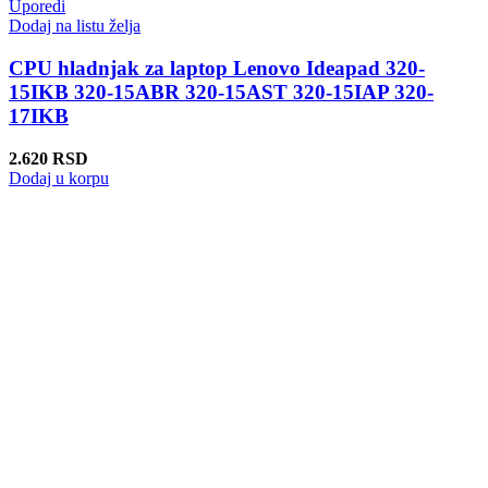
Uporedi
Dodaj na listu želja
CPU hladnjak za laptop Lenovo Ideapad 320-
15IKB 320-15ABR 320-15AST 320-15IAP 320-
17IKB
2.620
RSD
Dodaj u korpu