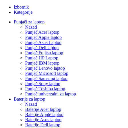
Izbornik
Kategorije
Punjači za laptop
Nazad
Punjač Acer laptop
Punjač Apple laptop
Punjač Asus Laptop
Punjač Dell laptop
Punjač Fujitsu laptop
Punjač HP Laptop
Punjač IBM laptop
Punjač Lenovo laptop
Punjač Microsoft laptop
Punjač Samsung laptop
Punjač Sony laptop
Punjač Toshiba laptop
Punjač univerzalni za laptop
Baterije za laptop
Nazad
Baterije Acer laptop
Baterije Apple laptop
Baterije Asus laptop
Baterije Dell laptop