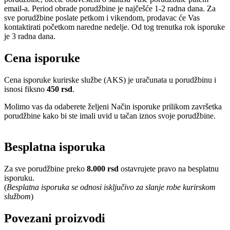
email-a. Period obrade porudžbine je najčešće 1-2 radna dana. Za
sve porudžbine poslate petkom i vikendom, prodavac će Vas
kontaktirati početkom naredne nedelje. Od tog trenutka rok isporuke
je 3 radna dana.
Cena isporuke
Cena isporuke kurirske službe (AKS) je uračunata u porudžbinu i
isnosi fiksno
450 rsd
.
Molimo vas da odaberete željeni Način isporuke prilikom završetka
porudžbine kako bi ste imali uvid u tačan iznos svoje porudžbine.
Besplatna isporuka
Za sve porudžbine preko
8.000 rsd
ostavrujete pravo na besplatnu
isporuku.
(
Besplatna isporuka se odnosi isključivo za slanje robe kurirskom
službom
)
Povezani proizvodi