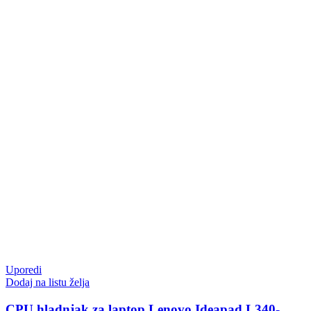
Uporedi
Dodaj na listu želja
CPU hladnjak za laptop Lenovo Ideapad L340-