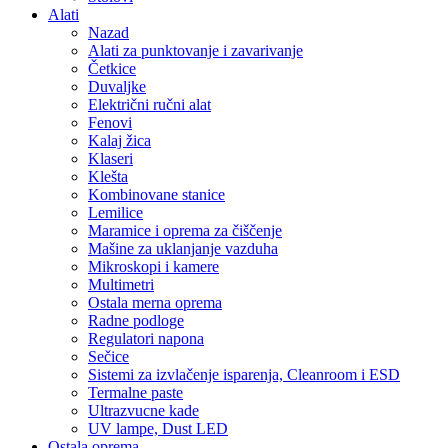
Alati
Nazad
Alati za punktovanje i zavarivanje
Četkice
Duvaljke
Električni ručni alat
Fenovi
Kalaj žica
Klaseri
Klešta
Kombinovane stanice
Lemilice
Maramice i oprema za čiščenje
Mašine za uklanjanje vazduha
Mikroskopi i kamere
Multimetri
Ostala merna oprema
Radne podloge
Regulatori napona
Sečice
Sistemi za izvlačenje isparenja, Cleanroom i ESD
Termalne paste
Ultrazvucne kade
UV lampe, Dust LED
Ostala oprema