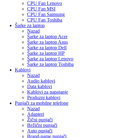
CPU Fan Lenovo
CPU Fan MSI
CPU Fan Samsung
CPU Fan Toshiba
Šarke za laptop
Nazad
Šarke za laptop Acer
Šarke za laptop Asus
Šarke za laptop Dell
Šarke za laptop HP
Šarke za laptop Lenovo
Šarke za laptop Toshiba
Kablovi
Nazad
Audio kablovi
Data kablovi
Kablovi za napajanje
Produzni kablovi
Punjači za mobilne telefone
Nazad
Adapteri
Žični punjači
Bežični punjači
Auto punjači
Brand-name punjači