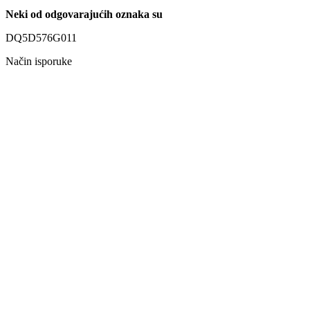
Neki od odgovarajućih oznaka su
DQ5D576G011
Način isporuke