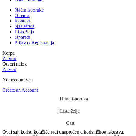
Način isporuke
O nama
Kontakt
Naš servis
Lista želja
Uporedi
Prijava / Registracija
Korpa
Zatvori
Otvori nalog
Zatvori
No account yet?
Create an Account
Hitna isporuka
Lista želja
Cart
Ovaj sajt koristi kolačiće radi unapređenja korisničkog iskustva.