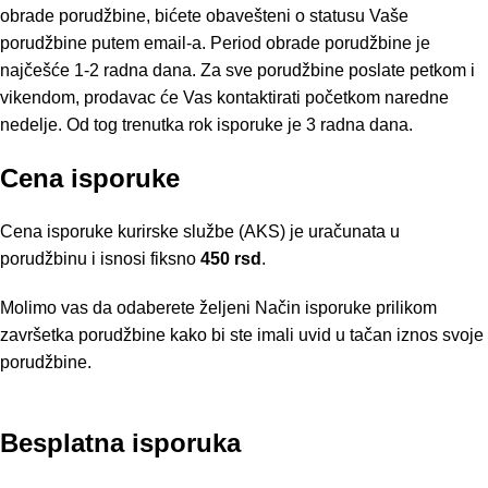
obrade porudžbine, bićete obavešteni o statusu Vaše
porudžbine putem email-a. Period obrade porudžbine je
najčešće 1-2 radna dana. Za sve porudžbine poslate petkom i
vikendom, prodavac će Vas kontaktirati početkom naredne
nedelje. Od tog trenutka rok isporuke je 3 radna dana.
Cena isporuke
Cena isporuke kurirske službe (AKS) je uračunata u
porudžbinu i isnosi fiksno
450 rsd
.
Molimo vas da odaberete željeni Način isporuke prilikom
završetka porudžbine kako bi ste imali uvid u tačan iznos svoje
porudžbine.
Besplatna isporuka