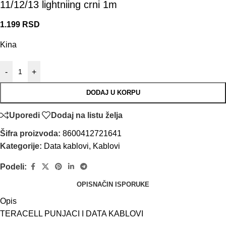
11/12/13 lightniing crni 1m
1.199
RSD
Kina
-
+
DODAJ U KORPU
Uporedi
Dodaj na listu želja
Šifra proizvoda:
8600412721641
Kategorije:
Data kablovi
,
Kablovi
Podeli:
OPIS
NAČIN ISPORUKE
Opis
TERACELL PUNJACI I DATA KABLOVI