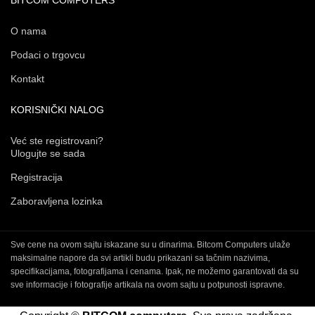
O nama
Podaci o trgovcu
Kontakt
KORISNIČKI NALOG
Već ste registrovani?
Ulogujte se sada
Registracija
Zaboravljena lozinka
Sve cene na ovom sajtu iskazane su u dinarima. Bitcom Computers ulaže
maksimalne napore da svi artikli budu prikazani sa tačnim nazivima,
specifikacijama, fotografijama i cenama. Ipak, ne možemo garantovati da su
sve informacije i fotografije artikala na ovom sajtu u potpunosti ispravne.