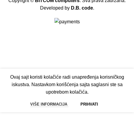
Copyright ©
BITCOM computers
. Sva prava zadržana.
Developed by
D.B. code
.
Ovaj sajt koristi kolačiće radi unapređenja korisničkog
iskustva. Nastavkom korišćenja sajta saglasni ste sa
upotrebom kolačića.
VIŠE INFORMACIJA
PRIHVATI