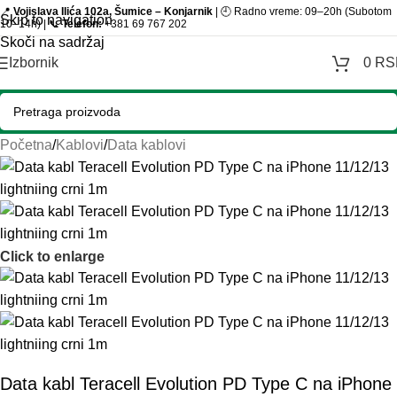
📍
Vojislava Ilića 102a, Šumice – Konjarnik
| 🕘 Radno vreme: 09–20h (Subotom
Skip to navigation
10–14h) | 📞
Telefon:
+381 69 767 202
Skoči na sadržaj
Izbornik
0
RS
Početna
/
Kablovi
/
Data kablovi
Click to enlarge
Data kabl Teracell Evolution PD Type C na iPhone