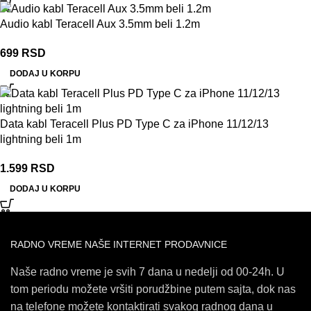
Audio kabl Teracell Aux 3.5mm beli 1.2m
699
RSD
DODAJ U KORPU
Data kabl Teracell Plus PD Type C za iPhone 11/12/13
lightning beli 1m
1.599
RSD
DODAJ U KORPU
RADNO VREME NAŠE INTERNET PRODAVNICE
Naše radno vreme je svih 7 dana u nedelji od 00-24h. U
tom periodu možete vršiti porudžbine putem sajta, dok nas
na telefone možete kontaktirati svakog radnog dana u