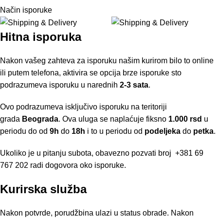
Način isporuke
Hitna isporuka
Nakon vašeg zahteva za isporuku našim kurirom bilo to online
ili putem telefona, aktivira se opcija brze isporuke sto
podrazumeva isporuku u narednih
2-3 sata
.
Ovo podrazumeva isključivo isporuku na teritoriji
grada
Beograda
. Ova uluga se naplaćuje fiksno
1.000 rsd
u
periodu do od
9h
do
18h
i to u periodu od
podeljeka
do
petka
.
Ukoliko je u pitanju subota, obavezno pozvati broj
+381 69
767 202
radi dogovora oko isporuke.
Kurirska služba
Nakon potvrde, porudžbina ulazi u status obrade. Nakon