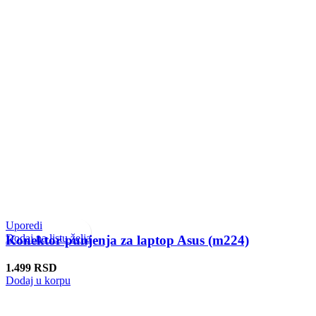
Uporedi
Dodaj na listu želja
Konektor punjenja za laptop Asus (m224)
1.499
RSD
Dodaj u korpu