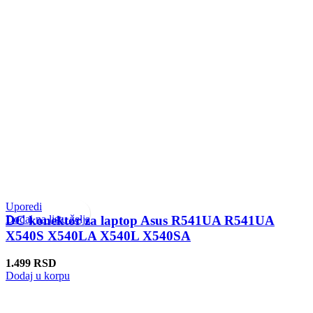
Uporedi
Dodaj na listu želja
DC konektor za laptop Asus R541UA R541UA
X540S X540LA X540L X540SA
1.499
RSD
Dodaj u korpu