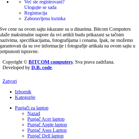
Već ste registrovani?
Ulogujte se sada
Registracija
Zaboravljena lozinka
Sve cene na ovom sajtu iskazane su u dinarima. Bitcom Computers
ulaže maksimalne napore da svi artikli budu prikazani sa tačnim
nazivima, specifikacijama, fotografijama i cenama. Ipak, ne možemo
garantovati da su sve informacije i fotografije artikala na ovom sajtu u
potpunosti ispravne.
Copyright ©
BITCOM computers
. Sva prava zadržana.
Developed by
D.B. code
.
Zatvori
Izbornik
Kategorije
Punjači za laptop
Nazad
Punjač Acer laptop
Punjač Apple laptop
Punjač Asus Laptop
Punjač Dell laptop