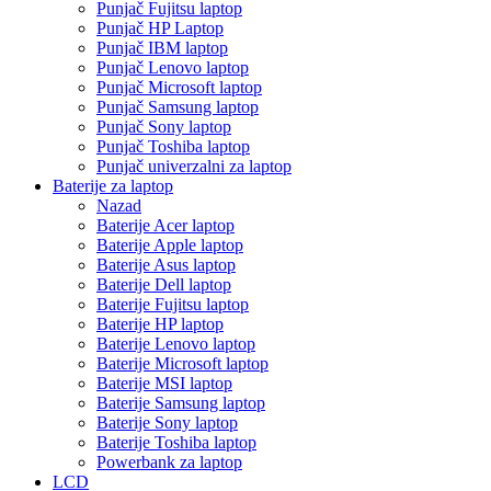
Punjač Fujitsu laptop
Punjač HP Laptop
Punjač IBM laptop
Punjač Lenovo laptop
Punjač Microsoft laptop
Punjač Samsung laptop
Punjač Sony laptop
Punjač Toshiba laptop
Punjač univerzalni za laptop
Baterije za laptop
Nazad
Baterije Acer laptop
Baterije Apple laptop
Baterije Asus laptop
Baterije Dell laptop
Baterije Fujitsu laptop
Baterije HP laptop
Baterije Lenovo laptop
Baterije Microsoft laptop
Baterije MSI laptop
Baterije Samsung laptop
Baterije Sony laptop
Baterije Toshiba laptop
Powerbank za laptop
LCD