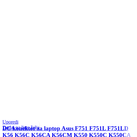
Uporedi
Dodaj na listu želja
DC konektor za laptop Asus F751 F751L F751LD
K56 K56C K56CA K56CM K550 K550C K550CA