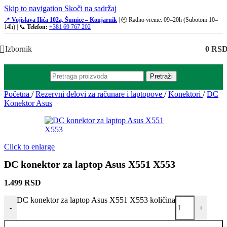
Skip to navigation
Skoči na sadržaj
📍
Vojislava Ilića 102a, Šumice – Konjarnik
| 🕘 Radno vreme: 09–20h (Subotom 10–
14h) | 📞
Telefon:
+381 69 767 202
Izbornik
0
RS
Pretraži
Početna
/
Rezervni delovi za računare i laptopove
/
Konektori
/
DC
Konektor Asus
Click to enlarge
DC konektor za laptop Asus X551 X553
1.499
RSD
DC konektor za laptop Asus X551 X553 količina
-
+