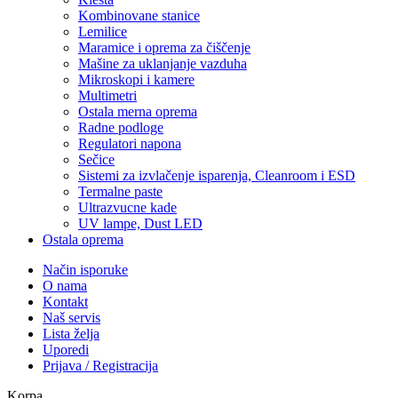
Kombinovane stanice
Lemilice
Maramice i oprema za čiščenje
Mašine za uklanjanje vazduha
Mikroskopi i kamere
Multimetri
Ostala merna oprema
Radne podloge
Regulatori napona
Sečice
Sistemi za izvlačenje isparenja, Cleanroom i ESD
Termalne paste
Ultrazvucne kade
UV lampe, Dust LED
Ostala oprema
Način isporuke
O nama
Kontakt
Naš servis
Lista želja
Uporedi
Prijava / Registracija
Korpa