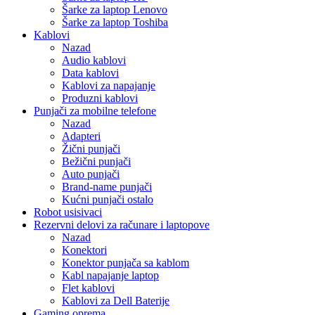
Šarke za laptop Lenovo
Šarke za laptop Toshiba
Kablovi
Nazad
Audio kablovi
Data kablovi
Kablovi za napajanje
Produzni kablovi
Punjači za mobilne telefone
Nazad
Adapteri
Žični punjači
Bežični punjači
Auto punjači
Brand-name punjači
Kućni punjači ostalo
Robot usisivaci
Rezervni delovi za računare i laptopove
Nazad
Konektori
Konektor punjača sa kablom
Kabl napajanje laptop
Flet kablovi
Kablovi za Dell Baterije
Gaming oprema