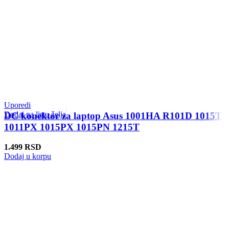
Uporedi
Dodaj na listu želja
DC konektor za laptop Asus 1001HA R101D 1015T
1011PX 1015PX 1015PN 1215T
1.499
RSD
Dodaj u korpu