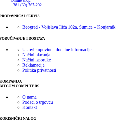
Online shop:
+381 (69) 767-202
PRODAVNICA I SERVIS
Beograd - Vojislava Ilića 102a, Šumice – Konjarnik
PORUČIVANJE I DOSTAVA
Uslovi kupovine i dodatne informacije
Načini plaćanja
Načini isporuke
Reklamacije
Politika privatnosti
KOMPANIJA
BITCOM COMPUTERS
O nama
Podaci o trgovcu
Kontakt
KORISNIČKI NALOG