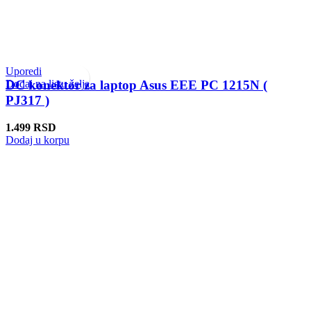
Uporedi
Dodaj na listu želja
DC konektor za laptop Asus EEE PC 1215N (
PJ317 )
1.499
RSD
Dodaj u korpu