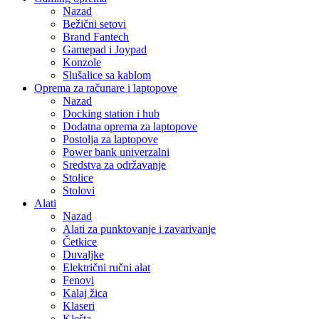
Nazad
Bežični setovi
Brand Fantech
Gamepad i Joypad
Konzole
Slušalice sa kablom
Oprema za računare i laptopove
Nazad
Docking station i hub
Dodatna oprema za laptopove
Postolja za laptopove
Power bank univerzalni
Sredstva za održavanje
Stolice
Stolovi
Alati
Nazad
Alati za punktovanje i zavarivanje
Četkice
Duvaljke
Električni ručni alat
Fenovi
Kalaj žica
Klaseri
Klešta