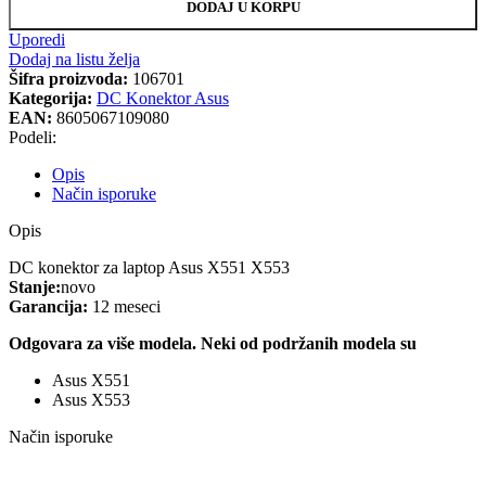
DODAJ U KORPU
Uporedi
Dodaj na listu želja
Šifra proizvoda:
106701
Kategorija:
DC Konektor Asus
EAN:
8605067109080
Podeli:
Opis
Način isporuke
Opis
DC konektor za laptop Asus X551 X553
Stanje:
novo
Garancija:
12 meseci
Odgovara za više modela.
Neki od podržanih modela su
Asus X551
Asus X553
Način isporuke