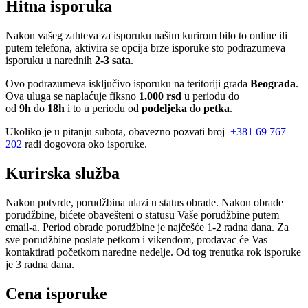
Hitna isporuka
Nakon vašeg zahteva za isporuku našim kurirom bilo to online ili
putem telefona, aktivira se opcija brze isporuke sto podrazumeva
isporuku u narednih
2-3 sata
.
Ovo podrazumeva isključivo isporuku na teritoriji grada
Beograda
.
Ova uluga se naplaćuje fiksno
1.000 rsd
u periodu do
od
9h
do
18h
i to u periodu od
podeljeka
do
petka
.
Ukoliko je u pitanju subota, obavezno pozvati broj
+381 69 767
202
radi dogovora oko isporuke.
Kurirska služba
Nakon potvrde, porudžbina ulazi u status obrade. Nakon obrade
porudžbine, bićete obavešteni o statusu Vaše porudžbine putem
email-a. Period obrade porudžbine je najčešće 1-2 radna dana. Za
sve porudžbine poslate petkom i vikendom, prodavac će Vas
kontaktirati početkom naredne nedelje. Od tog trenutka rok isporuke
je 3 radna dana.
Cena isporuke