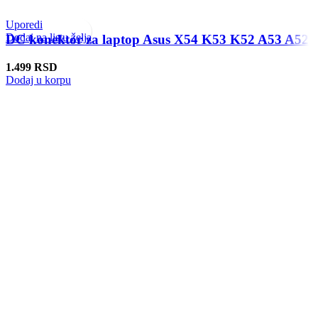
Uporedi
Dodaj na listu želja
DC konektor za laptop Asus X54 K53 K52 A53 A52
1.499
RSD
Dodaj u korpu