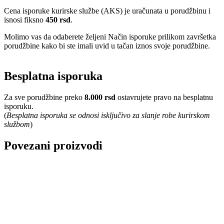
Cena isporuke kurirske službe (AKS) je uračunata u porudžbinu i
isnosi fiksno
450 rsd
.
Molimo vas da odaberete željeni Način isporuke prilikom završetka
porudžbine kako bi ste imali uvid u tačan iznos svoje porudžbine.
Besplatna isporuka
Za sve porudžbine preko
8.000 rsd
ostavrujete pravo na besplatnu
isporuku.
(
Besplatna isporuka se odnosi isključivo za slanje robe kurirskom
službom
)
Povezani proizvodi