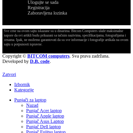
Ulogujte se sada
Registracija
Zaboravljena lozinka
Sve cene na ovom sajtu iskazane su u dinarima. Bitcom Computers ulaže maksimalne
napore da svi artikli budu prikazani sa tačnim nazivima, specifikacijama, fotografijama i
cenama. Ipak, ne možemo garantovati da su sve informacije i fotografije artikala na ovom
sajtu u potpunosti ispravne.
Copyright ©
BITCOM computers
. Sva prava zadržana.
Developed by
D.B. code
.
Zatvori
Izbornik
Kategorije
Punjači za laptop
Nazad
Punjač Acer laptop
Punjač Apple laptop
Punjač Asus Laptop
Punjač Dell laptop
Punjač Fujitsu laptop