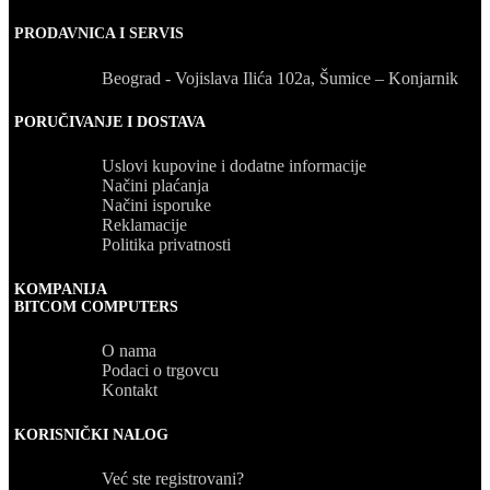
PRODAVNICA I SERVIS
Beograd - Vojislava Ilića 102a, Šumice – Konjarnik
PORUČIVANJE I DOSTAVA
Uslovi kupovine i dodatne informacije
Načini plaćanja
Načini isporuke
Reklamacije
Politika privatnosti
KOMPANIJA
BITCOM COMPUTERS
O nama
Podaci o trgovcu
Kontakt
KORISNIČKI NALOG
Već ste registrovani?