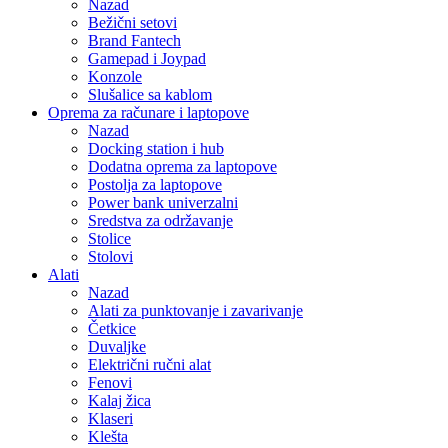
Nazad
Bežični setovi
Brand Fantech
Gamepad i Joypad
Konzole
Slušalice sa kablom
Oprema za računare i laptopove
Nazad
Docking station i hub
Dodatna oprema za laptopove
Postolja za laptopove
Power bank univerzalni
Sredstva za održavanje
Stolice
Stolovi
Alati
Nazad
Alati za punktovanje i zavarivanje
Četkice
Duvaljke
Električni ručni alat
Fenovi
Kalaj žica
Klaseri
Klešta