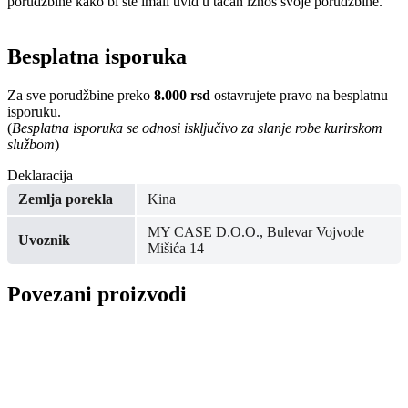
porudžbine kako bi ste imali uvid u tačan iznos svoje porudžbine.
Besplatna isporuka
Za sve porudžbine preko
8.000 rsd
ostavrujete pravo na besplatnu
isporuku.
(
Besplatna isporuka se odnosi isključivo za slanje robe kurirskom
službom
)
Deklaracija
Zemlja porekla
Kina
MY CASE D.O.O., Bulevar Vojvode
Uvoznik
Mišića 14
Povezani proizvodi