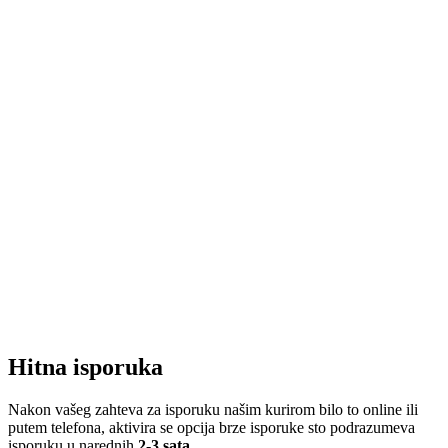
Hitna isporuka
Nakon vašeg zahteva za isporuku našim kurirom bilo to online ili
putem telefona, aktivira se opcija brze isporuke sto podrazumeva
isporuku u narednih
2-3 sata
.