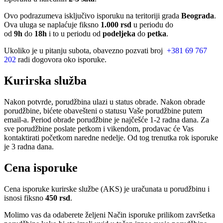
Ovo podrazumeva isključivo isporuku na teritoriji grada
Beograda
.
Ova uluga se naplaćuje fiksno
1.000 rsd
u periodu do
od
9h
do
18h
i to u periodu od
podeljeka
do
petka
.
Ukoliko je u pitanju subota, obavezno pozvati broj
+381 69 767
202
radi dogovora oko isporuke.
Kurirska služba
Nakon potvrde, porudžbina ulazi u status obrade. Nakon obrade
porudžbine, bićete obavešteni o statusu Vaše porudžbine putem
email-a. Period obrade porudžbine je najčešće 1-2 radna dana. Za
sve porudžbine poslate petkom i vikendom, prodavac će Vas
kontaktirati početkom naredne nedelje. Od tog trenutka rok isporuke
je 3 radna dana.
Cena isporuke
Cena isporuke kurirske službe (AKS) je uračunata u porudžbinu i
isnosi fiksno
450 rsd
.
Molimo vas da odaberete željeni Način isporuke prilikom završetka