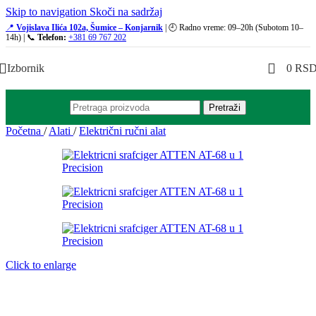
Skip to navigation
Skoči na sadržaj
📍
Vojislava Ilića 102a, Šumice – Konjarnik
| 🕘 Radno vreme: 09–20h (Subotom 10–
14h) | 📞
Telefon:
+381 69 767 202
Izbornik
0
RS
Pretraži
Početna
/
Alati
/
Električni ručni alat
Click to enlarge