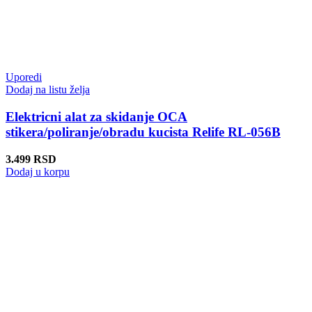
Uporedi
Dodaj na listu želja
Elektricni alat za skidanje OCA
stikera/poliranje/obradu kucista Relife RL-056B
3.499
RSD
Dodaj u korpu