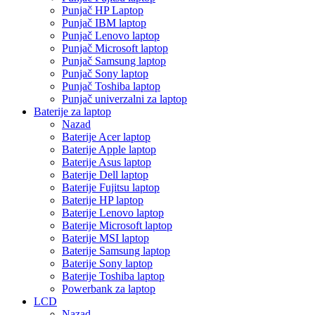
Punjač HP Laptop
Punjač IBM laptop
Punjač Lenovo laptop
Punjač Microsoft laptop
Punjač Samsung laptop
Punjač Sony laptop
Punjač Toshiba laptop
Punjač univerzalni za laptop
Baterije za laptop
Nazad
Baterije Acer laptop
Baterije Apple laptop
Baterije Asus laptop
Baterije Dell laptop
Baterije Fujitsu laptop
Baterije HP laptop
Baterije Lenovo laptop
Baterije Microsoft laptop
Baterije MSI laptop
Baterije Samsung laptop
Baterije Sony laptop
Baterije Toshiba laptop
Powerbank za laptop
LCD
Nazad