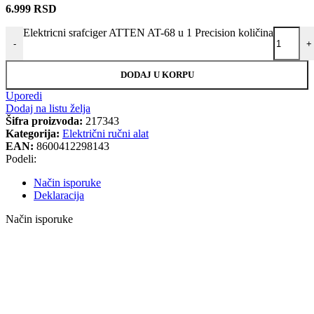
6.999
RSD
Elektricni srafciger ATTEN AT-68 u 1 Precision količina
-
+
DODAJ U KORPU
Uporedi
Dodaj na listu želja
Šifra proizvoda:
217343
Kategorija:
Električni ručni alat
EAN:
8600412298143
Podeli:
Način isporuke
Deklaracija
Način isporuke