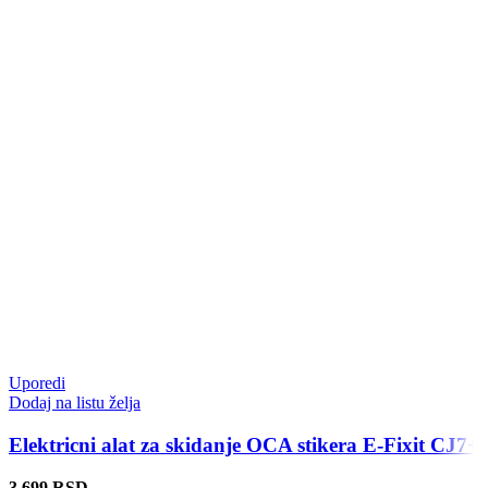
Uporedi
Dodaj na listu želja
Elektricni alat za skidanje OCA stikera E-Fixit CJ7+
3.699
RSD