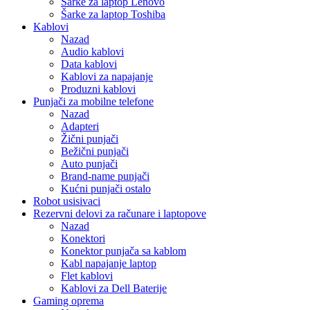
Šarke za laptop Lenovo
Šarke za laptop Toshiba
Kablovi
Nazad
Audio kablovi
Data kablovi
Kablovi za napajanje
Produzni kablovi
Punjači za mobilne telefone
Nazad
Adapteri
Žični punjači
Bežični punjači
Auto punjači
Brand-name punjači
Kućni punjači ostalo
Robot usisivaci
Rezervni delovi za računare i laptopove
Nazad
Konektori
Konektor punjača sa kablom
Kabl napajanje laptop
Flet kablovi
Kablovi za Dell Baterije
Gaming oprema