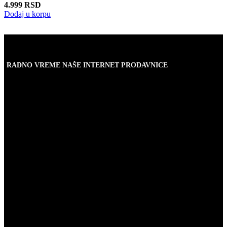
4.999
RSD
Dodaj u korpu
RADNO VREME NAŠE INTERNET PRODAVNICE
Naše radno vreme je svih 7 dana u nedelji od 00-24h. U tom
periodu možete vršiti porudžbine putem sajta, dok nas na telefone
možete kontaktirati svakog radnog dana u periodu radnog vremena
lokala.