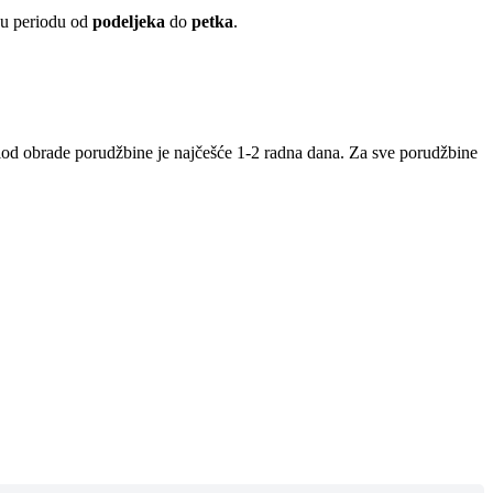
 u periodu od
podeljeka
do
petka
.
iod obrade porudžbine je najčešće 1-2 radna dana. Za sve porudžbine