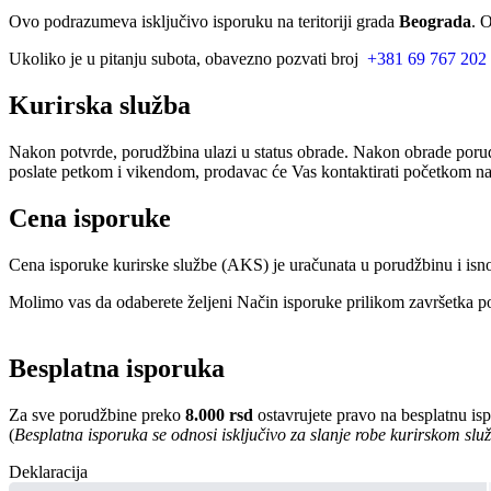
Ovo podrazumeva isključivo isporuku na teritoriji grada
Beograda
. 
Ukoliko je u pitanju subota, obavezno pozvati broj
+381 69 767 202
Kurirska služba
Nakon potvrde, porudžbina ulazi u status obrade. Nakon obrade porud
poslate petkom i vikendom, prodavac će Vas kontaktirati početkom nar
Cena isporuke
Cena isporuke kurirske službe (AKS) je uračunata u porudžbinu i isn
Molimo vas da odaberete željeni Način isporuke prilikom završetka po
Besplatna isporuka
Za sve porudžbine preko
8.000 rsd
ostavrujete pravo na besplatnu is
(
Besplatna isporuka se odnosi isključivo za slanje robe kurirskom sl
Deklaracija