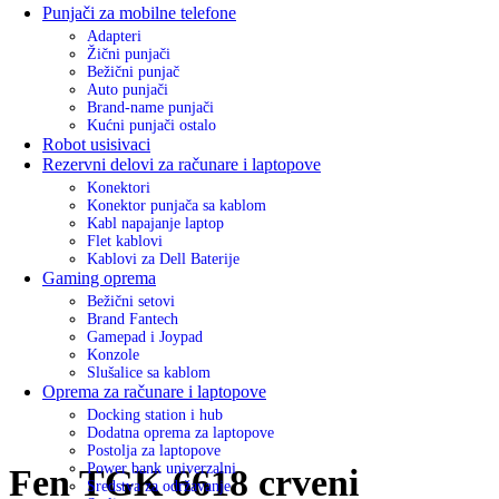
Punjači za mobilne telefone
Adapteri
Žični punjači
Bežični punjač
Auto punjači
Brand-name punjači
Kućni punjači ostalo
Robot usisivaci
Rezervni delovi za računare i laptopove
Konektori
Konektor punjača sa kablom
Kabl napajanje laptop
Flet kablovi
Kablovi za Dell Baterije
Gaming oprema
Bežični setovi
Brand Fantech
Gamepad i Joypad
Konzole
Slušalice sa kablom
Oprema za računare i laptopove
Docking station i hub
Dodatna oprema za laptopove
Postolja za laptopove
Power bank univerzalni
Fen TGK 6618 crveni
Sredstva za održavanje