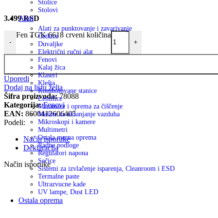
Stolice
Stolovi
3.499
RSD
Alati
Alati za punktovanje i zavarivanje
Fen TGK 6618 crveni količina
Četkice
-
+
Duvaljke
Električni ručni alat
Fenovi
Kalaj žica
Klaseri
Uporedi
Klešta
Dodaj na listu želja
Kombinovane stanice
Šifra proizvoda:
78088
Lemilice
Kategorija:
Fenovi
Maramice i oprema za čiščenje
EAN:
8600412606405
Mašine za uklanjanje vazduha
Podeli:
Mikroskopi i kamere
Multimetri
Ostala merna oprema
Način isporuke
Radne podloge
Deklaracija
Regulatori napona
Sečice
Način isporuke
Sistemi za izvlačenje isparenja, Cleanroom i ESD
Termalne paste
Ultrazvucne kade
UV lampe, Dust LED
Ostala oprema