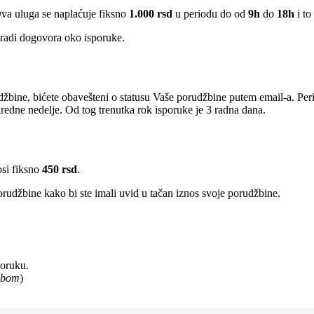
Ova uluga se naplaćuje fiksno
1.000 rsd
u periodu do od
9h
do
18h
i to
radi dogovora oko isporuke.
žbine, bićete obavešteni o statusu Vaše porudžbine putem email-a. Per
edne nedelje. Od tog trenutka rok isporuke je 3 radna dana.
osi fiksno
450 rsd
.
rudžbine kako bi ste imali uvid u tačan iznos svoje porudžbine.
poruku.
užbom
)