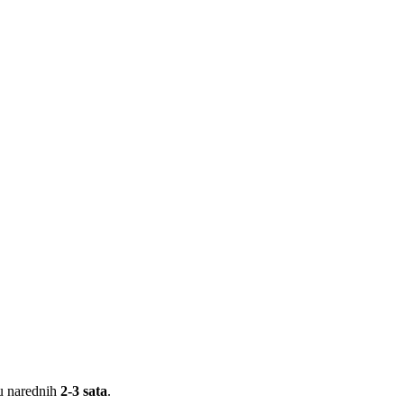
 u narednih
2-3 sata
.