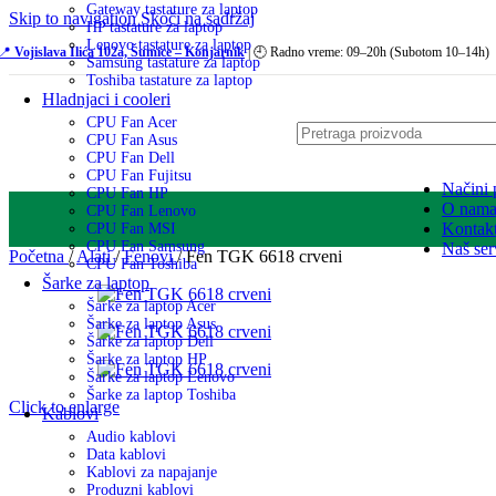
Gateway tastature za laptop
Skip to navigation
Skoči na sadržaj
HP tastature za laptop
Lenovo tastature za laptop
📍
Vojislava Ilića 102a, Šumice – Konjarnik
| 🕘 Radno vreme: 09–20h (Subotom 10–14h)
Samsung tastature za laptop
Toshiba tastature za laptop
Hladnjaci i cooleri
CPU Fan Acer
CPU Fan Asus
CPU Fan Dell
CPU Fan Fujitsu
Načini 
CPU Fan HP
O nam
CPU Fan Lenovo
Kontak
CPU Fan MSI
CPU Fan Samsung
Naš ser
Početna
/
Alati
/
Fenovi
/
Fen TGK 6618 crveni
CPU Fan Toshiba
Šarke za laptop
Šarke za laptop Acer
Šarke za laptop Asus
Šarke za laptop Dell
Šarke za laptop HP
Šarke za laptop Lenovo
Šarke za laptop Toshiba
Click to enlarge
Kablovi
Audio kablovi
Data kablovi
Kablovi za napajanje
Produzni kablovi