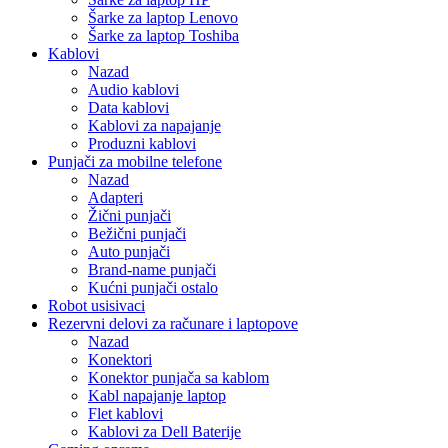
Šarke za laptop Lenovo
Šarke za laptop Toshiba
Kablovi
Nazad
Audio kablovi
Data kablovi
Kablovi za napajanje
Produzni kablovi
Punjači za mobilne telefone
Nazad
Adapteri
Žični punjači
Bežični punjači
Auto punjači
Brand-name punjači
Kućni punjači ostalo
Robot usisivaci
Rezervni delovi za računare i laptopove
Nazad
Konektori
Konektor punjača sa kablom
Kabl napajanje laptop
Flet kablovi
Kablovi za Dell Baterije