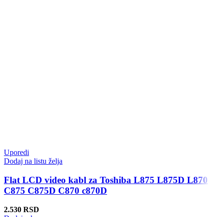
Uporedi
Dodaj na listu želja
Flat LCD video kabl za Toshiba L875 L875D L870
C875 C875D C870 c870D
2.530
RSD