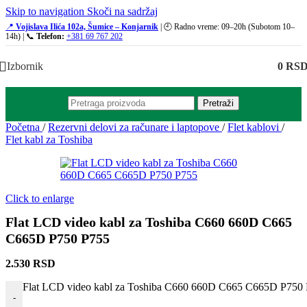
Skip to navigation
Skoči na sadržaj
📍
Vojislava Ilića 102a, Šumice – Konjarnik
| 🕘 Radno vreme: 09–20h (Subotom 10–
14h) | 📞
Telefon:
+381 69 767 202
Izbornik
0
RS
Pretraži
Početna
/
Rezervni delovi za računare i laptopove
/
Flet kablovi
/
Flet kabl za Toshiba
Click to enlarge
Flat LCD video kabl za Toshiba C660 660D C665
C665D P750 P755
2.530
RSD
Flat LCD video kabl za Toshiba C660 660D C665 C665D P750 P
-