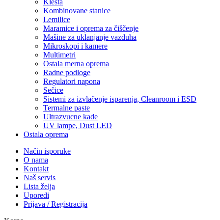
Klešta
Kombinovane stanice
Lemilice
Maramice i oprema za čiščenje
Mašine za uklanjanje vazduha
Mikroskopi i kamere
Multimetri
Ostala merna oprema
Radne podloge
Regulatori napona
Sečice
Sistemi za izvlačenje isparenja, Cleanroom i ESD
Termalne paste
Ultrazvucne kade
UV lampe, Dust LED
Ostala oprema
Način isporuke
O nama
Kontakt
Naš servis
Lista želja
Uporedi
Prijava / Registracija