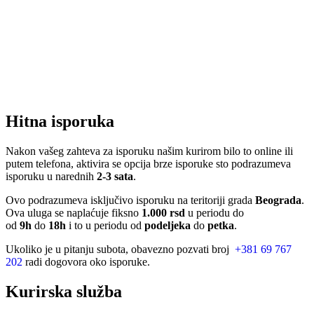
Hitna isporuka
Nakon vašeg zahteva za isporuku našim kurirom bilo to online ili
putem telefona, aktivira se opcija brze isporuke sto podrazumeva
isporuku u narednih
2-3 sata
.
Ovo podrazumeva isključivo isporuku na teritoriji grada
Beograda
.
Ova uluga se naplaćuje fiksno
1.000 rsd
u periodu do
od
9h
do
18h
i to u periodu od
podeljeka
do
petka
.
Ukoliko je u pitanju subota, obavezno pozvati broj
+381 69 767
202
radi dogovora oko isporuke.
Kurirska služba