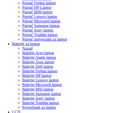
Punjač Fujitsu laptop
Punjač HP Laptop
Punjač IBM laptop
Punjač Lenovo laptop
Punjač Microsoft laptop
Punjač Samsung laptop
Punjač Sony laptop
Punjač Toshiba laptop
Punjač univerzalni za laptop
Baterije za laptop
Nazad
Baterije Acer laptop
Baterije Apple laptop
Baterije Asus laptop
Baterije Dell laptop
Baterije Fujitsu laptop
Baterije HP laptop
Baterije Lenovo laptop
Baterije Microsoft laptop
Baterije MSI laptop
Baterije Samsung laptop
Baterije Sony laptop
Baterije Toshiba laptop
Powerbank za laptop
LCD