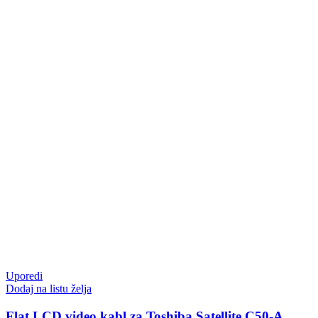
Uporedi
Dodaj na listu želja
Flat LCD video kabl za Toshiba Satellite C50-A