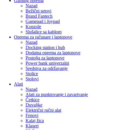
Gaming oprema
Nazad
Bežični setovi
Brand Fantech
Gamepad i Joypad
Konzole
Slušalice sa kablom
Oprema za računare i laptopove
Nazad
Docking station i hub
Dodatna oprema za laptopove
Postolja za laptopove
Power bank univerzalni
Sredstva za održavanje
Stolice
Stolovi
Alati
Nazad
Alati za punktovanje i zavarivanje
Četkice
Duvaljke
Električni ručni alat
Fenovi
Kalaj žica
Klaseri