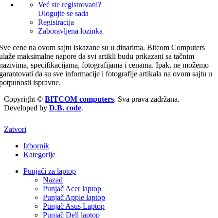
Već ste registrovani?
Ulogujte se sada
Registracija
Zaboravljena lozinka
Sve cene na ovom sajtu iskazane su u dinarima. Bitcom Computers
ulaže maksimalne napore da svi artikli budu prikazani sa tačnim
nazivima, specifikacijama, fotografijama i cenama. Ipak, ne možemo
garantovati da su sve informacije i fotografije artikala na ovom sajtu u
potpunosti ispravne.
Copyright ©
BITCOM computers
. Sva prava zadržana.
Developed by
D.B. code
.
Zatvori
Izbornik
Kategorije
Punjači za laptop
Nazad
Punjač Acer laptop
Punjač Apple laptop
Punjač Asus Laptop
Punjač Dell laptop