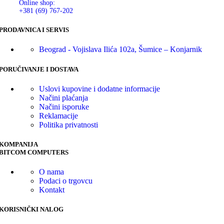
Online shop:
+381 (69) 767-202
PRODAVNICA I SERVIS
Beograd - Vojislava Ilića 102a, Šumice – Konjarnik
PORUČIVANJE I DOSTAVA
Uslovi kupovine i dodatne informacije
Načini plaćanja
Načini isporuke
Reklamacije
Politika privatnosti
KOMPANIJA
BITCOM COMPUTERS
O nama
Podaci o trgovcu
Kontakt
KORISNIČKI NALOG