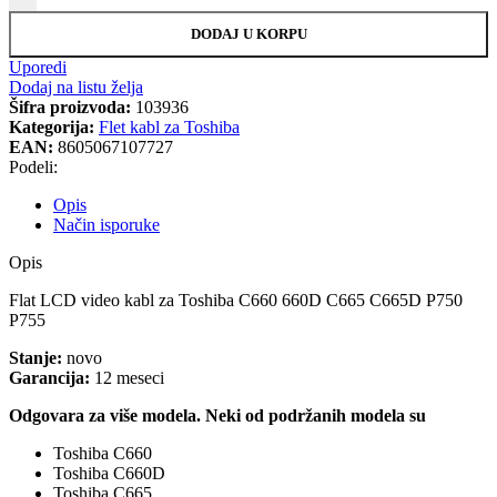
DODAJ U KORPU
Uporedi
Dodaj na listu želja
Šifra proizvoda:
103936
Kategorija:
Flet kabl za Toshiba
EAN:
8605067107727
Podeli:
Opis
Način isporuke
Opis
Flat LCD video kabl za Toshiba C660 660D C665 C665D P750
P755
Stanje:
novo
Garancija:
12 meseci
Odgovara za više modela. Neki od podržanih modela su
Toshiba C660
Toshiba C660D
Toshiba C665