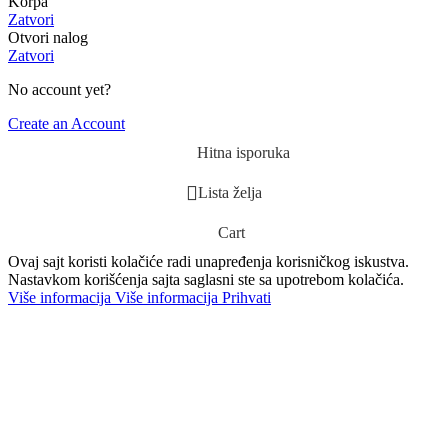
Korpa
Zatvori
Otvori nalog
Zatvori
No account yet?
Create an Account
Hitna isporuka
Lista želja
Cart
Ovaj sajt koristi kolačiće radi unapređenja korisničkog iskustva.
Nastavkom korišćenja sajta saglasni ste sa upotrebom kolačića.
Više informacija
Više informacija
Prihvati