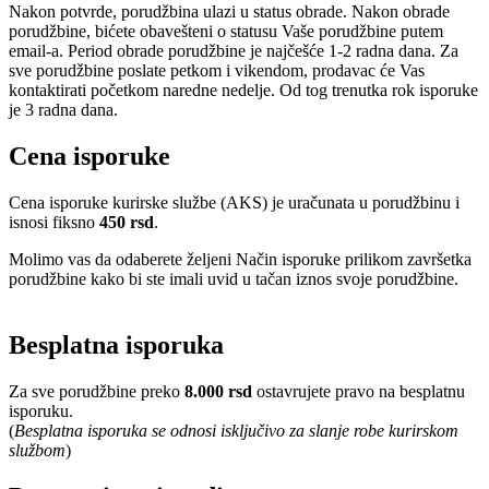
Nakon potvrde, porudžbina ulazi u status obrade. Nakon obrade
porudžbine, bićete obavešteni o statusu Vaše porudžbine putem
email-a. Period obrade porudžbine je najčešće 1-2 radna dana. Za
sve porudžbine poslate petkom i vikendom, prodavac će Vas
kontaktirati početkom naredne nedelje. Od tog trenutka rok isporuke
je 3 radna dana.
Cena isporuke
Cena isporuke kurirske službe (AKS) je uračunata u porudžbinu i
isnosi fiksno
450 rsd
.
Molimo vas da odaberete željeni Način isporuke prilikom završetka
porudžbine kako bi ste imali uvid u tačan iznos svoje porudžbine.
Besplatna isporuka
Za sve porudžbine preko
8.000 rsd
ostavrujete pravo na besplatnu
isporuku.
(
Besplatna isporuka se odnosi isključivo za slanje robe kurirskom
službom
)