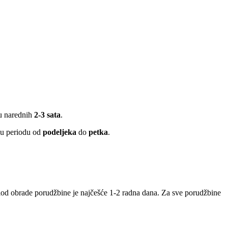
 u narednih
2-3 sata
.
 u periodu od
podeljeka
do
petka
.
iod obrade porudžbine je najčešće 1-2 radna dana. Za sve porudžbine