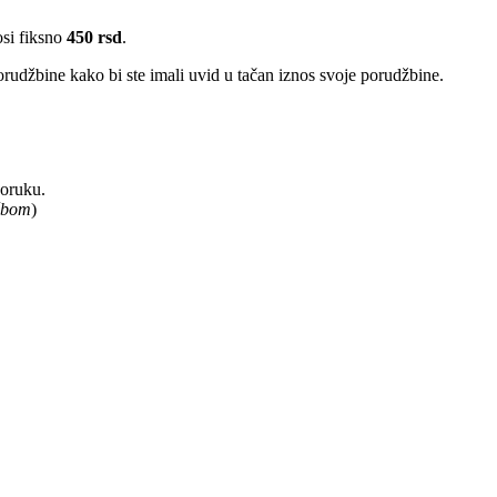
osi fiksno
450 rsd
.
rudžbine kako bi ste imali uvid u tačan iznos svoje porudžbine.
poruku.
užbom
)