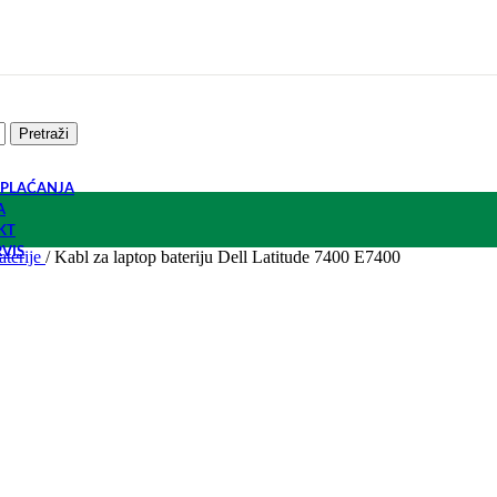
Pretraži
 PLAĆANJA
A
KT
RVIS
aterije
/
Kabl za laptop bateriju Dell Latitude 7400 E7400