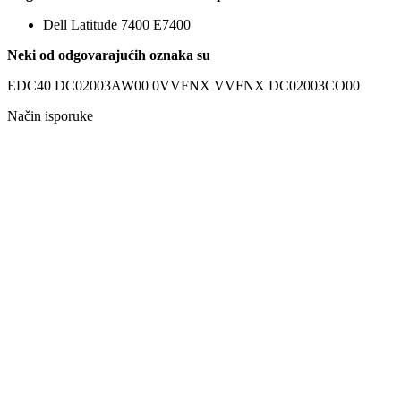
Dell Latitude 7400 E7400
Neki od odgovarajućih oznaka su
EDC40 DC02003AW00 0VVFNX VVFNX DC02003CO00
Način isporuke