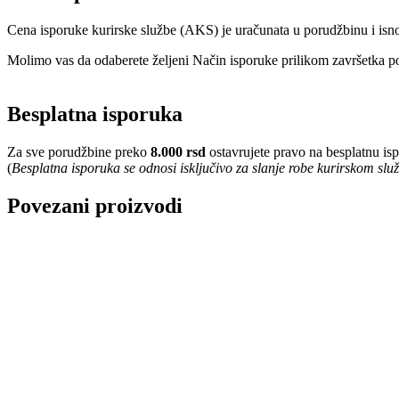
Cena isporuke kurirske službe (AKS) je uračunata u porudžbinu i isn
Molimo vas da odaberete željeni Način isporuke prilikom završetka po
Besplatna isporuka
Za sve porudžbine preko
8.000 rsd
ostavrujete pravo na besplatnu is
(
Besplatna isporuka se odnosi isključivo za slanje robe kurirskom sl
Povezani proizvodi