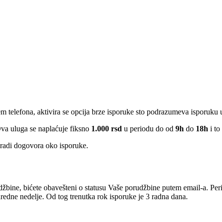
em telefona, aktivira se opcija brze isporuke sto podrazumeva isporuku
Ova uluga se naplaćuje fiksno
1.000 rsd
u periodu do od
9h
do
18h
i to
radi dogovora oko isporuke.
žbine, bićete obavešteni o statusu Vaše porudžbine putem email-a. Per
edne nedelje. Od tog trenutka rok isporuke je 3 radna dana.