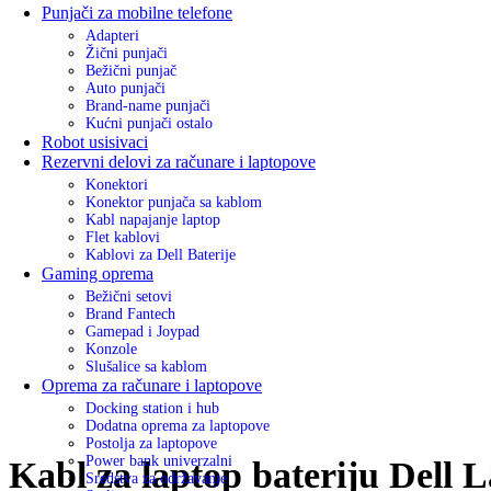
Punjači za mobilne telefone
Adapteri
Žični punjači
Bežični punjač
Auto punjači
Brand-name punjači
Kućni punjači ostalo
Robot usisivaci
Rezervni delovi za računare i laptopove
Konektori
Konektor punjača sa kablom
Kabl napajanje laptop
Flet kablovi
Kablovi za Dell Baterije
Gaming oprema
Bežični setovi
Brand Fantech
Gamepad i Joypad
Konzole
Slušalice sa kablom
Oprema za računare i laptopove
Docking station i hub
Dodatna oprema za laptopove
Postolja za laptopove
Power bank univerzalni
Kabl za laptop bateriju Dell 
Sredstva za održavanje