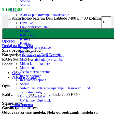
Stolice
Stolovi
1.190
RSD
Alati
Alati za punktovanje i zavarivanje
Kabl za laptop bateriju Dell Latitude 7400 E7400 količina
Četkice
-
Duvaljke
Električni ručni alat
Fenovi
Kalaj žica
Klaseri
Uporedi
Klešta
Dodaj na listu želja
Kombinovane stanice
Šifra proizvoda:
111524
Lemilice
Kategorija:
Kablovi za Dell Baterije
Maramice i oprema za čiščenje
EAN:
8605067193515
Mašine za uklanjanje vazduha
Podeli:
Mikroskopi i kamere
Multimetri
Ostala merna oprema
Opis
Radne podloge
Način isporuke
Regulatori napona
Sečice
Opis
Sistemi za izvlačenje isparenja, Cleanroom i ESD
Termalne paste
Kabl za laptop bateriju Dell Latitude 7400 E7400
Ultrazvucne kade
UV lampe, Dust LED
Stanje
: novo
Ostala oprema
Garancija:
12 meseci
Odgovara za više modela. Neki od podržanih modela su