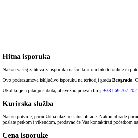
Hitna isporuka
Nakon vašeg zahteva za isporuku našim kurirom bilo to online ili put
Ovo podrazumeva isključivo isporuku na teritoriji grada
Beograda
. 
Ukoliko je u pitanju subota, obavezno pozvati broj
+381 69 767 202
Kurirska služba
Nakon potvrde, porudžbina ulazi u status obrade. Nakon obrade porud
poslate petkom i vikendom, prodavac će Vas kontaktirati početkom nar
Cena isporuke