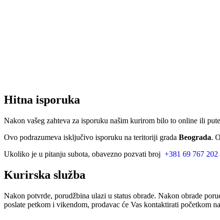
Hitna isporuka
Nakon vašeg zahteva za isporuku našim kurirom bilo to online ili put
Ovo podrazumeva isključivo isporuku na teritoriji grada
Beograda
. 
Ukoliko je u pitanju subota, obavezno pozvati broj
+381 69 767 202
Kurirska služba
Nakon potvrde, porudžbina ulazi u status obrade. Nakon obrade porud
poslate petkom i vikendom, prodavac će Vas kontaktirati početkom nar