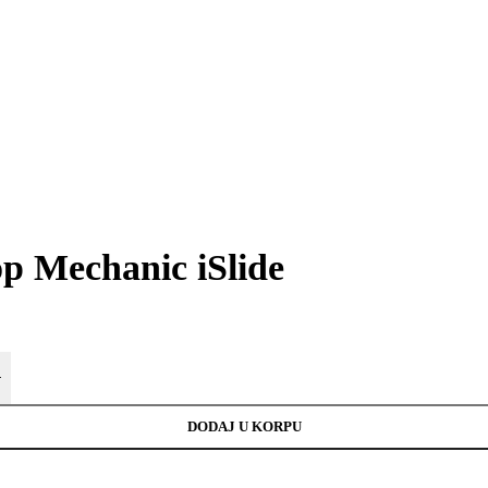
op Mechanic iSlide
+
DODAJ U KORPU