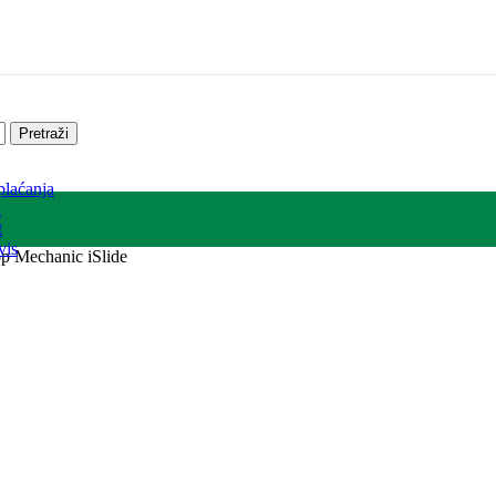
Pretraži
plaćanja
a
t
vis
op Mechanic iSlide