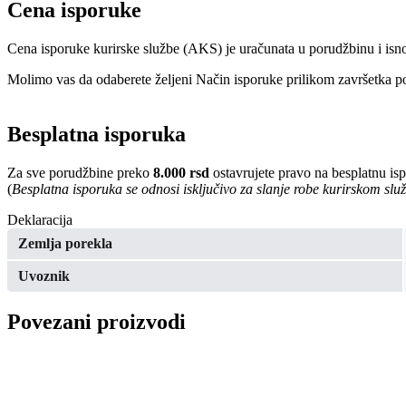
Cena isporuke
Cena isporuke kurirske službe (AKS) je uračunata u porudžbinu i isn
Molimo vas da odaberete željeni Način isporuke prilikom završetka po
Besplatna isporuka
Za sve porudžbine preko
8.000 rsd
ostavrujete pravo na besplatnu is
(
Besplatna isporuka se odnosi isključivo za slanje robe kurirskom sl
Deklaracija
Zemlja porekla
Uvoznik
Povezani proizvodi