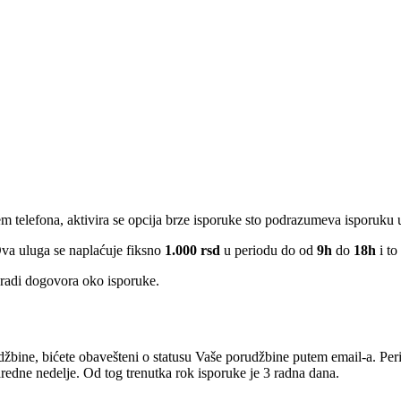
em telefona, aktivira se opcija brze isporuke sto podrazumeva isporuku
Ova uluga se naplaćuje fiksno
1.000 rsd
u periodu do od
9h
do
18h
i to
radi dogovora oko isporuke.
žbine, bićete obavešteni o statusu Vaše porudžbine putem email-a. Per
edne nedelje. Od tog trenutka rok isporuke je 3 radna dana.