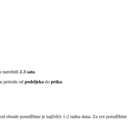
 u narednih
2-3 sata
.
 u periodu od
podeljeka
do
petka
.
iod obrade porudžbine je najčešće 1-2 radna dana. Za sve porudžbine