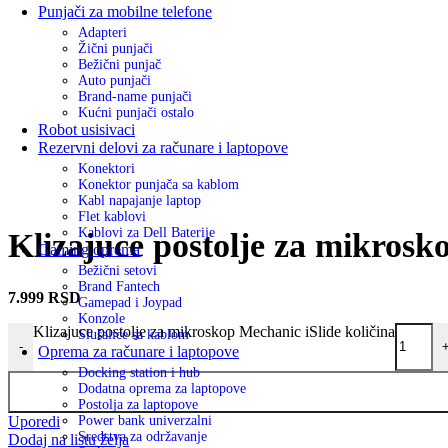
Punjači za mobilne telefone
Adapteri
Žični punjači
Bežični punjač
Auto punjači
Brand-name punjači
Kućni punjači ostalo
Robot usisivaci
Rezervni delovi za računare i laptopove
Konektori
Konektor punjača sa kablom
Kabl napajanje laptop
Flet kablovi
Kablovi za Dell Baterije
Klizajuce postolje za mikrosk
Gaming oprema
Bežični setovi
Brand Fantech
7.999
RSD
Gamepad i Joypad
Konzole
Klizajuce postolje za mikroskop Mechanic iSlide količina
Slušalice sa kablom
-
Oprema za računare i laptopove
Docking station i hub
Dodatna oprema za laptopove
Postolja za laptopove
Uporedi
Power bank univerzalni
Sredstva za održavanje
Dodaj na listu želja