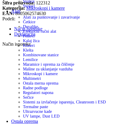
Stolice
Šifra proizvoda:
122312
Stolovi
Kategorija:
Mikroskopi i kamere
Alati
EAN:
8605062574630
Alati za punktovanje i zavarivanje
Podeli:
Četkice
Duvaljke
Način isporuke
Električni ručni alat
Deklaracija
Fenovi
Kalaj žica
Način isporuke
Klaseri
Klešta
Kombinovane stanice
Lemilice
Maramice i oprema za čiščenje
Mašine za uklanjanje vazduha
Mikroskopi i kamere
Multimetri
Ostala merna oprema
Radne podloge
Regulatori napona
Sečice
Sistemi za izvlačenje isparenja, Cleanroom i ESD
Termalne paste
Ultrazvucne kade
UV lampe, Dust LED
Ostala oprema