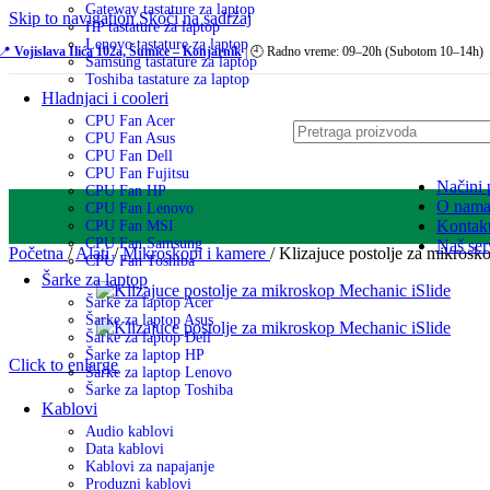
Gateway tastature za laptop
Skip to navigation
Skoči na sadržaj
HP tastature za laptop
Lenovo tastature za laptop
📍
Vojislava Ilića 102a, Šumice – Konjarnik
| 🕘 Radno vreme: 09–20h (Subotom 10–14h)
Samsung tastature za laptop
Toshiba tastature za laptop
Hladnjaci i cooleri
CPU Fan Acer
CPU Fan Asus
CPU Fan Dell
CPU Fan Fujitsu
Načini 
CPU Fan HP
O nam
CPU Fan Lenovo
Kontak
CPU Fan MSI
CPU Fan Samsung
Naš ser
Početna
/
Alati
/
Mikroskopi i kamere
/
Klizajuce postolje za mikrosk
CPU Fan Toshiba
Šarke za laptop
Šarke za laptop Acer
Šarke za laptop Asus
Šarke za laptop Dell
Šarke za laptop HP
Click to enlarge
Šarke za laptop Lenovo
Šarke za laptop Toshiba
Kablovi
Audio kablovi
Data kablovi
Kablovi za napajanje
Produzni kablovi