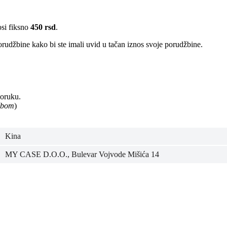
osi fiksno
450 rsd
.
rudžbine kako bi ste imali uvid u tačan iznos svoje porudžbine.
poruku.
užbom
)
Kina
MY CASE D.O.O., Bulevar Vojvode Mišića 14