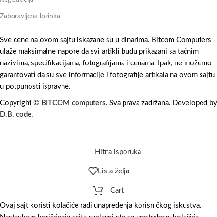
Registracija
Zaboravljena lozinka
Sve cene na ovom sajtu iskazane su u dinarima. Bitcom Computers
ulaže maksimalne napore da svi artikli budu prikazani sa tačnim
nazivima, specifikacijama, fotografijama i cenama. Ipak, ne možemo
garantovati da su sve informacije i fotografije artikala na ovom sajtu
u potpunosti ispravne.
Copyright ©
BITCOM computers
. Sva prava zadržana. Developed by
D.B. code
.
Hitna isporuka
Lista želja
Cart
Ovaj sajt koristi kolačiće radi unapređenja korisničkog iskustva.