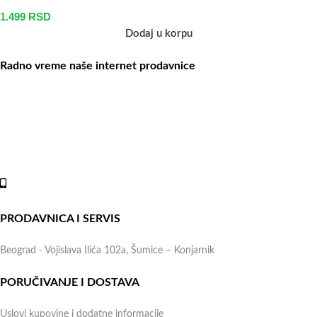
1.499
RSD
Dodaj u korpu
Radno vreme naše internet prodavnice
Naše radno vreme je svih 7 dana u nedelji od 00-24h. U tom
periodu možete vršiti porudžbine putem sajta, dok nas na telefone
možete kontaktirati svakog radnog dana u periodu radnog vremena
lokala.
Online shop:
+381 (69) 767-202
PRODAVNICA I SERVIS
Beograd - Vojislava Ilića 102a, Šumice – Konjarnik
PORUČIVANJE I DOSTAVA
Uslovi kupovine i dodatne informacije