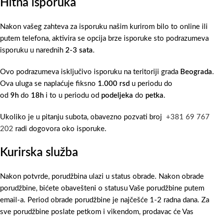
Hitna isporuka
Nakon vašeg zahteva za isporuku našim kurirom bilo to online ili
putem telefona, aktivira se opcija brze isporuke sto podrazumeva
isporuku u narednih
2-3 sata
.
Ovo podrazumeva isključivo isporuku na teritoriji grada
Beograda
.
Ova uluga se naplaćuje fiksno
1.000 rsd
u periodu do
od
9h
do
18h
i to u periodu od
podeljeka
do
petka
.
Ukoliko je u pitanju subota, obavezno pozvati broj
+381 69 767
202
radi dogovora oko isporuke.
Kurirska služba
Nakon potvrde, porudžbina ulazi u status obrade. Nakon obrade
porudžbine, bićete obavešteni o statusu Vaše porudžbine putem
email-a. Period obrade porudžbine je najčešće 1-2 radna dana. Za
sve porudžbine poslate petkom i vikendom, prodavac će Vas