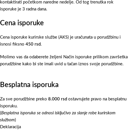
kontaktirati početkom naredne nedelje. Od tog trenutka rok
isporuke je 3 radna dana.
Cena isporuke
Cena isporuke kurirske službe (AKS) je uračunata u porudžbinu i
isnosi fiksno
450 rsd
.
Molimo vas da odaberete željeni Način isporuke prilikom završetka
porudžbine kako bi ste imali uvid u tačan iznos svoje porudžbine.
Besplatna isporuka
Za sve porudžbine preko
8.000 rsd
ostavrujete pravo na besplatnu
isporuku.
(
Besplatna isporuka se odnosi isključivo za slanje robe kurirskom
službom
)
Deklaracija