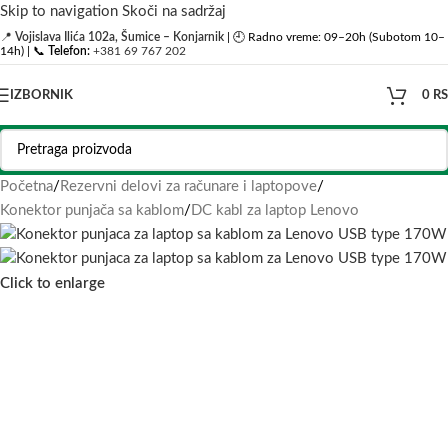
Skip to navigation
Skoči na sadržaj
📍
Vojislava Ilića 102a, Šumice – Konjarnik
| 🕘 Radno vreme: 09–20h (Subotom 10–
14h) | 📞
Telefon:
+381 69 767 202
IZBORNIK
0
R
Početna
/
Rezervni delovi za računare i laptopove
/
Konektor punjača sa kablom
/
DC kabl za laptop Lenovo
Click to enlarge