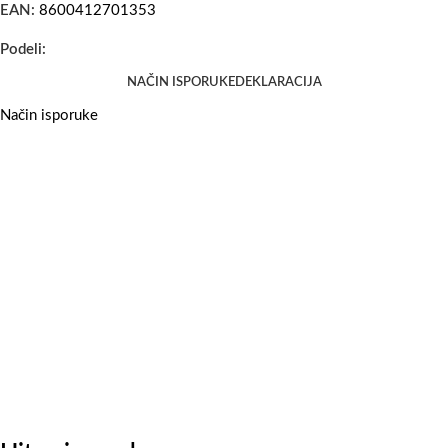
EAN:
8600412701353
Podeli:
NAČIN ISPORUKE
DEKLARACIJA
Način isporuke