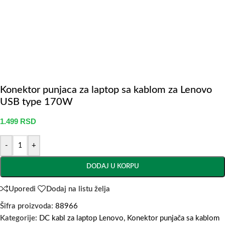
Konektor punjaca za laptop sa kablom za Lenovo
USB type 170W
1.499
RSD
-
+
DODAJ U KORPU
Uporedi
Dodaj na listu želja
Šifra proizvoda:
88966
Kategorije:
DC kabl za laptop Lenovo
,
Konektor punjača sa kablom