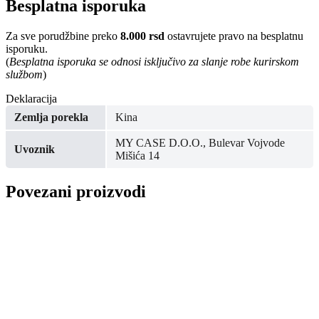
Besplatna isporuka
Za sve porudžbine preko
8.000 rsd
ostavrujete pravo na besplatnu
isporuku.
(
Besplatna isporuka se odnosi isključivo za slanje robe kurirskom
službom
)
Deklaracija
Zemlja porekla
Kina
MY CASE D.O.O., Bulevar Vojvode
Uvoznik
Mišića 14
Povezani proizvodi