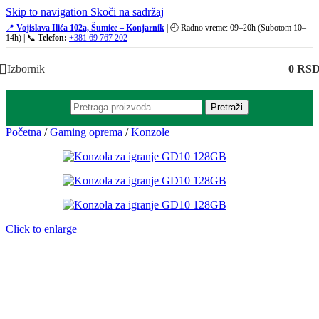
Skip to navigation
Skoči na sadržaj
📍
Vojislava Ilića 102a, Šumice – Konjarnik
| 🕘 Radno vreme: 09–20h (Subotom 10–
14h) | 📞
Telefon:
+381 69 767 202
Izbornik
0
RS
Pretraži
Početna
/
Gaming oprema
/
Konzole
Click to enlarge