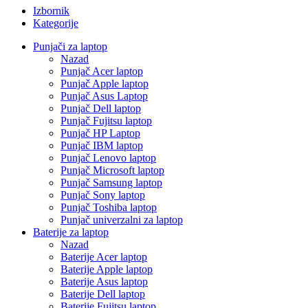
Izbornik
Kategorije
Punjači za laptop
Nazad
Punjač Acer laptop
Punjač Apple laptop
Punjač Asus Laptop
Punjač Dell laptop
Punjač Fujitsu laptop
Punjač HP Laptop
Punjač IBM laptop
Punjač Lenovo laptop
Punjač Microsoft laptop
Punjač Samsung laptop
Punjač Sony laptop
Punjač Toshiba laptop
Punjač univerzalni za laptop
Baterije za laptop
Nazad
Baterije Acer laptop
Baterije Apple laptop
Baterije Asus laptop
Baterije Dell laptop
Baterije Fujitsu laptop