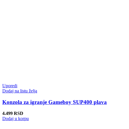
Uporedi
Dodaj na listu želja
Konzola za igranje Gameboy SUP400 plava
4.499
RSD
Dodaj u korpu