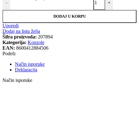
-
+
DODAJ U KORPU
Uporedi
Dodaj na listu želja
Šifra proizvoda:
207894
Kategorija:
Konzole
EAN:
8600412884506
Podeli:
Način isporuke
Deklaracija
Način isporuke