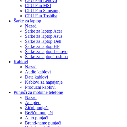
CPU Fan Lenovo
CPU Fan MSI
CPU Fan Samsung
CPU Fan Toshiba
Šarke za laptop
Nazad
Šarke za laptop Acer
Šarke za laptop Asus
Šarke za laptop Dell
Šarke za laptop HP
Šarke za laptop Lenovo
Šarke za laptop Toshiba
Kablovi
Nazad
Audio kablovi
Data kablovi
Kablovi za napajanje
Produzni kablovi
Punjači za mobilne telefone
Nazad
Adapteri
Žični punjači
Bežični punjači
Auto punjači
Brand-name punjači