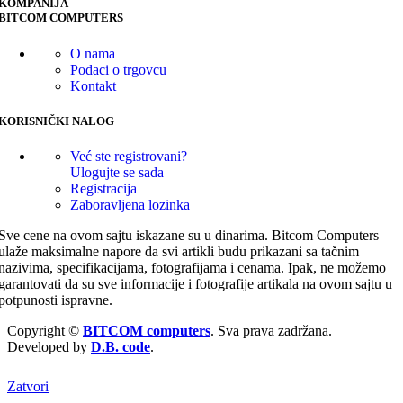
KOMPANIJA
BITCOM COMPUTERS
O nama
Podaci o trgovcu
Kontakt
KORISNIČKI NALOG
Već ste registrovani?
Ulogujte se sada
Registracija
Zaboravljena lozinka
Sve cene na ovom sajtu iskazane su u dinarima. Bitcom Computers
ulaže maksimalne napore da svi artikli budu prikazani sa tačnim
nazivima, specifikacijama, fotografijama i cenama. Ipak, ne možemo
garantovati da su sve informacije i fotografije artikala na ovom sajtu u
potpunosti ispravne.
Copyright ©
BITCOM computers
. Sva prava zadržana.
Developed by
D.B. code
.
Zatvori