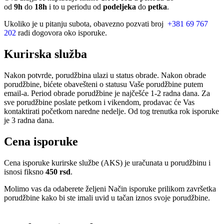
od
9h
do
18h
i to u periodu od
podeljeka
do
petka
.
Ukoliko je u pitanju subota, obavezno pozvati broj
+381 69 767
202
radi dogovora oko isporuke.
Kurirska služba
Nakon potvrde, porudžbina ulazi u status obrade. Nakon obrade
porudžbine, bićete obavešteni o statusu Vaše porudžbine putem
email-a. Period obrade porudžbine je najčešće 1-2 radna dana. Za
sve porudžbine poslate petkom i vikendom, prodavac će Vas
kontaktirati početkom naredne nedelje. Od tog trenutka rok isporuke
je 3 radna dana.
Cena isporuke
Cena isporuke kurirske službe (AKS) je uračunata u porudžbinu i
isnosi fiksno
450 rsd
.
Molimo vas da odaberete željeni Način isporuke prilikom završetka
porudžbine kako bi ste imali uvid u tačan iznos svoje porudžbine.