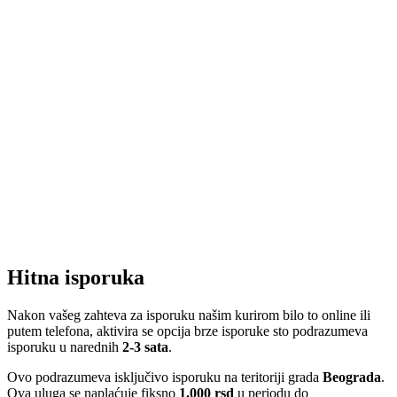
Hitna isporuka
Nakon vašeg zahteva za isporuku našim kurirom bilo to online ili
putem telefona, aktivira se opcija brze isporuke sto podrazumeva
isporuku u narednih
2-3 sata
.
Ovo podrazumeva isključivo isporuku na teritoriji grada
Beograda
.
Ova uluga se naplaćuje fiksno
1.000 rsd
u periodu do