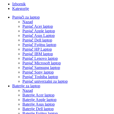
Izbornik
Kategorije
Punjači za laptop
Nazad
Punjač Acer laptop
Punjač Apple laptop
Punjač Asus Laptop
Punjač Dell laptop
Punjač Fujitsu laptop
Punjač HP Laptop
Punjač IBM laptop
Punjač Lenovo laptop
Punjač Microsoft laptop
Punjač Samsung laptop
Punjač Sony laptop
Punjač Toshiba laptop
Punjač univerzalni za laptop
Baterije za laptop
Nazad
Baterije Acer laptop
Baterije Apple laptop
Baterije Asus laptop
Baterije Dell laptop
Baterije Fujitsu laptop