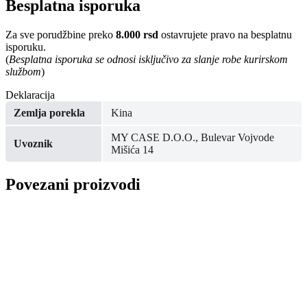
Besplatna isporuka
Za sve porudžbine preko
8.000 rsd
ostavrujete pravo na besplatnu
isporuku.
(
Besplatna isporuka se odnosi isključivo za slanje robe kurirskom
službom
)
Deklaracija
Zemlja porekla
Kina
MY CASE D.O.O., Bulevar Vojvode
Uvoznik
Mišića 14
Povezani proizvodi