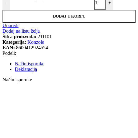
-
+
DODAJ U KORPU
Uporedi
Dodaj na listu želja
Šifra proizvoda:
211101
Kategorija:
Konzole
EAN:
8600412924554
Podeli:
Način isporuke
Deklaracija
Način isporuke