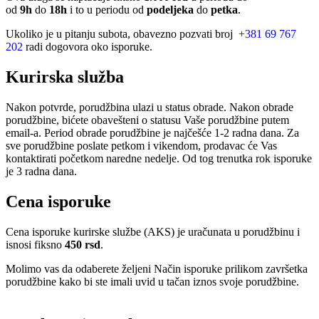
od
9h
do
18h
i to u periodu od
podeljeka
do
petka
.
Ukoliko je u pitanju subota, obavezno pozvati broj
+381 69 767
202
radi dogovora oko isporuke.
Kurirska služba
Nakon potvrde, porudžbina ulazi u status obrade. Nakon obrade
porudžbine, bićete obavešteni o statusu Vaše porudžbine putem
email-a. Period obrade porudžbine je najčešće 1-2 radna dana. Za
sve porudžbine poslate petkom i vikendom, prodavac će Vas
kontaktirati početkom naredne nedelje. Od tog trenutka rok isporuke
je 3 radna dana.
Cena isporuke
Cena isporuke kurirske službe (AKS) je uračunata u porudžbinu i
isnosi fiksno
450 rsd
.
Molimo vas da odaberete željeni Način isporuke prilikom završetka
porudžbine kako bi ste imali uvid u tačan iznos svoje porudžbine.