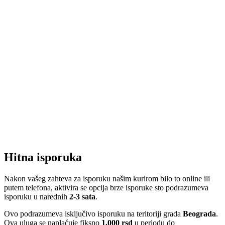
Hitna isporuka
Nakon vašeg zahteva za isporuku našim kurirom bilo to online ili
putem telefona, aktivira se opcija brze isporuke sto podrazumeva
isporuku u narednih
2-3 sata
.
Ovo podrazumeva isključivo isporuku na teritoriji grada
Beograda
.
Ova uluga se naplaćuje fiksno
1.000 rsd
u periodu do