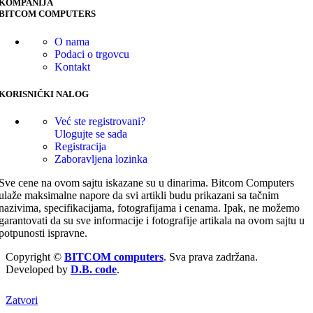
KOMPANIJA
BITCOM COMPUTERS
O nama
Podaci o trgovcu
Kontakt
KORISNIČKI NALOG
Već ste registrovani?
Ulogujte se sada
Registracija
Zaboravljena lozinka
Sve cene na ovom sajtu iskazane su u dinarima. Bitcom Computers
ulaže maksimalne napore da svi artikli budu prikazani sa tačnim
nazivima, specifikacijama, fotografijama i cenama. Ipak, ne možemo
garantovati da su sve informacije i fotografije artikala na ovom sajtu u
potpunosti ispravne.
Copyright ©
BITCOM computers
. Sva prava zadržana.
Developed by
D.B. code
.
Zatvori