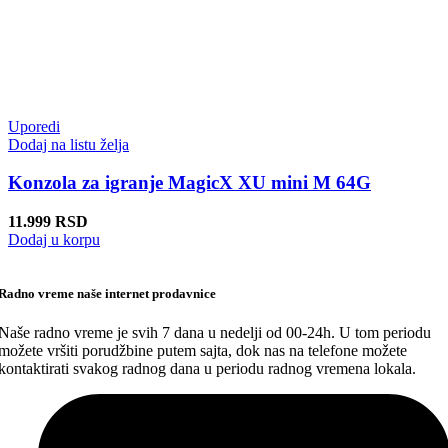
Uporedi
Dodaj na listu želja
Konzola za igranje MagicX XU mini M 64G
11.999
RSD
Dodaj u korpu
Radno vreme naše internet prodavnice
Naše radno vreme je svih 7 dana u nedelji od 00-24h. U tom periodu
možete vršiti porudžbine putem sajta, dok nas na telefone možete
kontaktirati svakog radnog dana u periodu radnog vremena lokala.