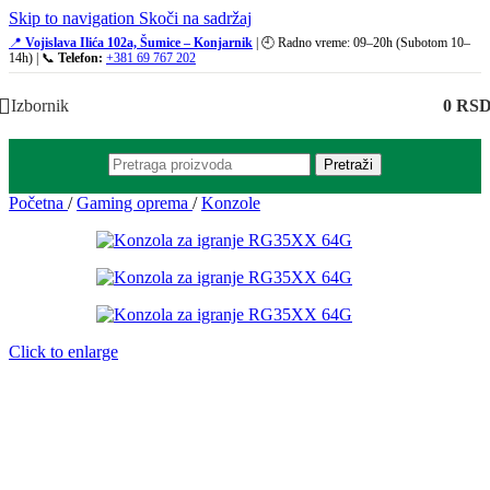
Skip to navigation
Skoči na sadržaj
📍
Vojislava Ilića 102a, Šumice – Konjarnik
| 🕘 Radno vreme: 09–20h (Subotom 10–
14h) | 📞
Telefon:
+381 69 767 202
Izbornik
0
RS
Pretraži
Početna
/
Gaming oprema
/
Konzole
Click to enlarge