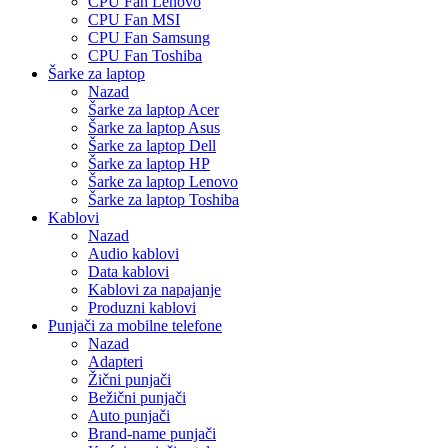
CPU Fan Lenovo
CPU Fan MSI
CPU Fan Samsung
CPU Fan Toshiba
Šarke za laptop
Nazad
Šarke za laptop Acer
Šarke za laptop Asus
Šarke za laptop Dell
Šarke za laptop HP
Šarke za laptop Lenovo
Šarke za laptop Toshiba
Kablovi
Nazad
Audio kablovi
Data kablovi
Kablovi za napajanje
Produzni kablovi
Punjači za mobilne telefone
Nazad
Adapteri
Žični punjači
Bežični punjači
Auto punjači
Brand-name punjači