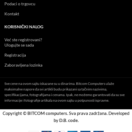
Podaci o trgovcu
Kontakt
KORISNIČKI NALOG
Već ste registrovani?
Ulogujte se sada
Registracija
Zaboravljena lozinka
Sve cene na ovom sajtu iskazane su u dinarima. Bitcom Computers ulaže
maksimalne napore da svi artikli budu prikazani sa tačnim nazivima,
specifikacijama, fotografijama i cenama. Ipak, ne možemo garantovati da su sve
informacije i fotografije artikala na ovom sajtu u potpunosti ispravne.
Copyright ©
BITCOM computers
. Sva prava zadržana. Developed
by
D.B. code
.