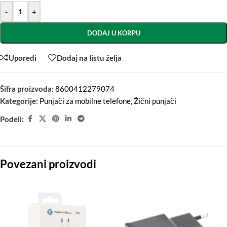
-
+
DODAJ U KORPU
Uporedi
Dodaj na listu želja
Šifra proizvoda:
8600412279074
Kategorije:
Punjači za mobilne telefone
,
Žični punjači
Podeli:
Povezani proizvodi