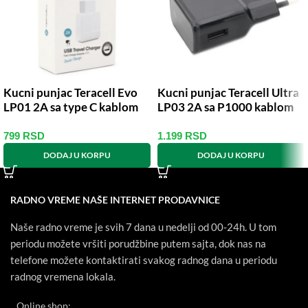
Kucni punjac Teracell Evo
Kucni punjac Teracell Ultra
LP01 2A sa type C kablom
LP03 2A sa P1000 kablom
beli
crni
799
RSD
1.199
RSD
DODAJ U KORPU
DODAJ U KORPU
RADNO VREME NAŠE INTERNET PRODAVNICE
Naše radno vreme je svih 7 dana u nedelji od 00-24h. U tom
periodu možete vršiti porudžbine putem sajta, dok nas na
telefone možete kontaktirati svakog radnog dana u periodu
radnog vremena lokala.
Online shop: