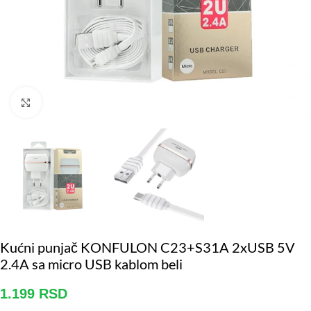
Click to enlarge
Kućni punjač KONFULON C23+S31A 2xUSB 5V
2.4A sa micro USB kablom beli
1.199
RSD