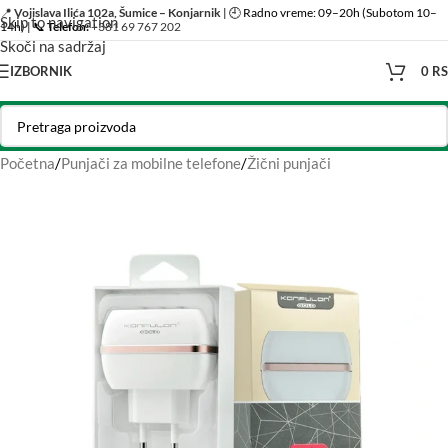
📍
Vojislava Ilića 102a, Šumice – Konjarnik
| 🕘 Radno vreme: 09–20h (Subotom 10–
Skip to navigation
14h) | 📞
Telefon:
+381 69 767 202
Skoči na sadržaj
IZBORNIK
0
R
Početna
/
Punjači za mobilne telefone
/
Žični punjači