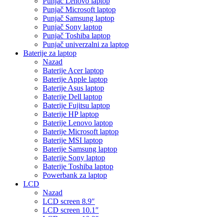
Punjač Lenovo laptop
Punjač Microsoft laptop
Punjač Samsung laptop
Punjač Sony laptop
Punjač Toshiba laptop
Punjač univerzalni za laptop
Baterije za laptop
Nazad
Baterije Acer laptop
Baterije Apple laptop
Baterije Asus laptop
Baterije Dell laptop
Baterije Fujitsu laptop
Baterije HP laptop
Baterije Lenovo laptop
Baterije Microsoft laptop
Baterije MSI laptop
Baterije Samsung laptop
Baterije Sony laptop
Baterije Toshiba laptop
Powerbank za laptop
LCD
Nazad
LCD screen 8.9″
LCD screen 10.1″