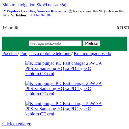
Skip to navigation
Skoči na sadržaj
📍
Vojislava Ilića 102a, Šumice – Konjarnik
| 🕘 Radno vreme: 09–20h (Subotom 10–
14h) | 📞
Telefon:
+381 69 767 202
Izbornik
0
RS
Pretraži
Početna
/
Punjači za mobilne telefone
/
Kućni punjači ostalo
Click to enlarge