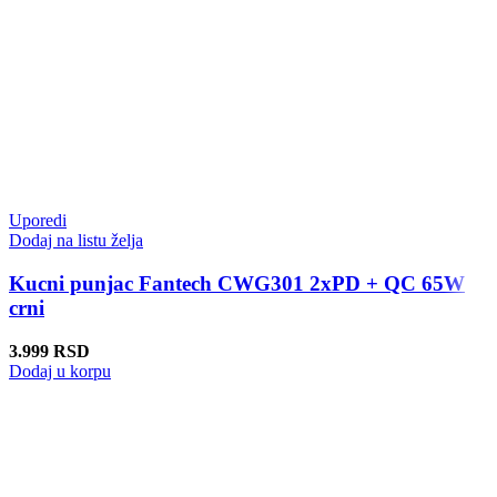
Uporedi
Dodaj na listu želja
Kucni punjac Fantech CWG301 2xPD + QC 65W
crni
3.999
RSD
Dodaj u korpu