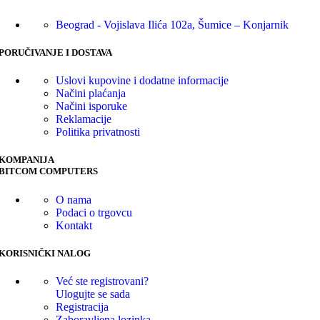
Beograd - Vojislava Ilića 102a, Šumice – Konjarnik
PORUČIVANJE I DOSTAVA
Uslovi kupovine i dodatne informacije
Načini plaćanja
Načini isporuke
Reklamacije
Politika privatnosti
KOMPANIJA
BITCOM COMPUTERS
O nama
Podaci o trgovcu
Kontakt
KORISNIČKI NALOG
Već ste registrovani?
Ulogujte se sada
Registracija
Zaboravljena lozinka