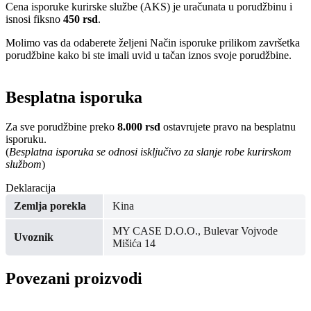
Cena isporuke kurirske službe (AKS) je uračunata u porudžbinu i
isnosi fiksno
450 rsd
.
Molimo vas da odaberete željeni Način isporuke prilikom završetka
porudžbine kako bi ste imali uvid u tačan iznos svoje porudžbine.
Besplatna isporuka
Za sve porudžbine preko
8.000 rsd
ostavrujete pravo na besplatnu
isporuku.
(
Besplatna isporuka se odnosi isključivo za slanje robe kurirskom
službom
)
Deklaracija
Zemlja porekla
Kina
MY CASE D.O.O., Bulevar Vojvode
Uvoznik
Mišića 14
Povezani proizvodi