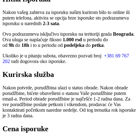
Nakon vašeg zahteva za isporuku našim kurirom bilo to online ili
putem telefona, aktivira se opcija brze isporuke sto podrazumeva
isporuku u narednih
2-3 sata
.
Ovo podrazumeva isključivo isporuku na teritoriji grada
Beograda
.
Ova uluga se naplaćuje fiksno
1.000 rsd
u periodu do
od
9h
do
18h
i to u periodu od
podeljeka
do
petka
.
Ukoliko je u pitanju subota, obavezno pozvati broj
+381 69 767
202
radi dogovora oko isporuke.
Kurirska služba
Nakon potvrde, porudžbina ulazi u status obrade. Nakon obrade
porudžbine, bićete obavešteni o statusu Vaše porudžbine putem
email-a. Period obrade porudžbine je najčešće 1-2 radna dana. Za
sve porudžbine poslate petkom i vikendom, prodavac će Vas
kontaktirati početkom naredne nedelje. Od tog trenutka rok isporuke
je 3 radna dana.
Cena isporuke