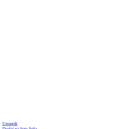
Uporedi
Dodaj na listu želja