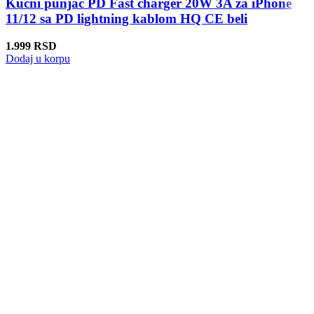
Kucni punjac PD Fast charger 20W 3A za iPhone
11/12 sa PD lightning kablom HQ CE beli
1.999
RSD
Dodaj u korpu