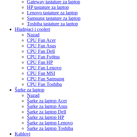
Gateway tastature za laptop
HP tastature za laptop
Lenovo tastature za laptop
Samsung tastature za laptop
Toshiba tastature za laptop
Hladnjaci i cooleri
Nazad
CPU Fan Acer
CPU Fan Asus
CPU Fan Dell
CPU Fan Fujitsu
CPU Fan HP
CPU Fan Lenovo
CPU Fan MSI
CPU Fan Samsung
CPU Fan Toshiba
Šarke za laptop
Nazad
Šarke za laptop Acer
Šarke za laptop Asus
Šarke za laptop Dell
Šarke za laptop HP
Šarke za laptop Lenovo
Šarke za laptop Toshiba
Kablovi