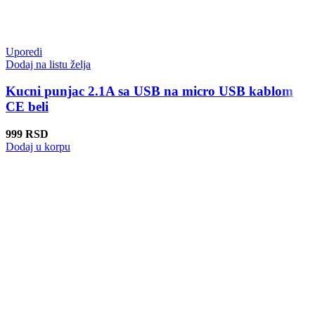
Uporedi
Dodaj na listu želja
Kucni punjac 2.1A sa USB na micro USB kablom
CE beli
999
RSD
Dodaj u korpu