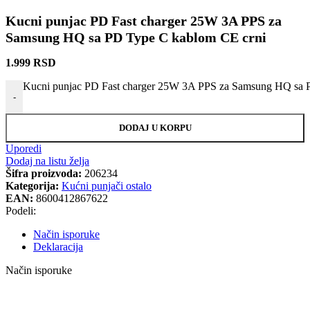
Kucni punjac PD Fast charger 25W 3A PPS za
Samsung HQ sa PD Type C kablom CE crni
1.999
RSD
Kucni punjac PD Fast charger 25W 3A PPS za Samsung HQ sa P
-
DODAJ U KORPU
Uporedi
Dodaj na listu želja
Šifra proizvoda:
206234
Kategorija:
Kućni punjači ostalo
EAN:
8600412867622
Podeli:
Način isporuke
Deklaracija
Način isporuke