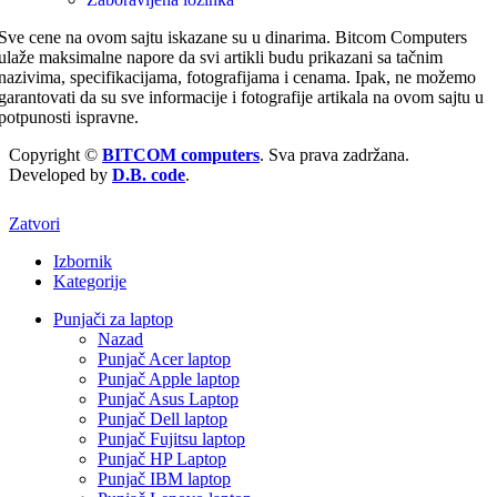
Sve cene na ovom sajtu iskazane su u dinarima. Bitcom Computers
ulaže maksimalne napore da svi artikli budu prikazani sa tačnim
nazivima, specifikacijama, fotografijama i cenama. Ipak, ne možemo
garantovati da su sve informacije i fotografije artikala na ovom sajtu u
potpunosti ispravne.
Copyright ©
BITCOM computers
. Sva prava zadržana.
Developed by
D.B. code
.
Zatvori
Izbornik
Kategorije
Punjači za laptop
Nazad
Punjač Acer laptop
Punjač Apple laptop
Punjač Asus Laptop
Punjač Dell laptop
Punjač Fujitsu laptop
Punjač HP Laptop
Punjač IBM laptop