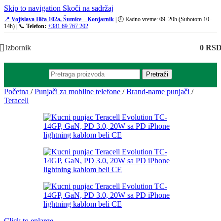
Skip to navigation
Skoči na sadržaj
📍
Vojislava Ilića 102a, Šumice – Konjarnik
| 🕘 Radno vreme: 09–20h (Subotom 10–
14h) | 📞
Telefon:
+381 69 767 202
Izbornik
0
RS
Pretraži
Početna
/
Punjači za mobilne telefone
/
Brand-name punjači
/
Teracell
Click to enlarge