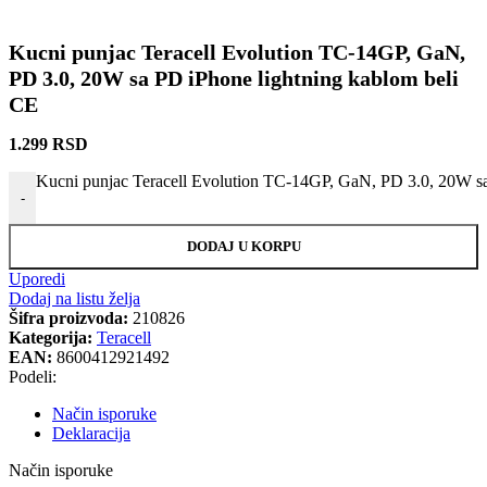
Kucni punjac Teracell Evolution TC-14GP, GaN,
PD 3.0, 20W sa PD iPhone lightning kablom beli
CE
1.299
RSD
Kucni punjac Teracell Evolution TC-14GP, GaN, PD 3.0, 20W sa
-
DODAJ U KORPU
Uporedi
Dodaj na listu želja
Šifra proizvoda:
210826
Kategorija:
Teracell
EAN:
8600412921492
Podeli:
Način isporuke
Deklaracija
Način isporuke