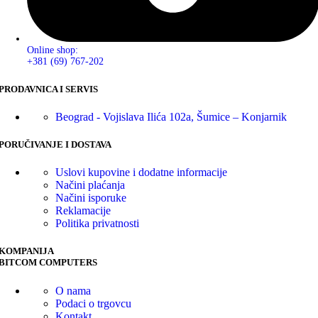
Online shop:
+381 (69) 767-202
PRODAVNICA I SERVIS
Beograd - Vojislava Ilića 102a, Šumice – Konjarnik
PORUČIVANJE I DOSTAVA
Uslovi kupovine i dodatne informacije
Načini plaćanja
Načini isporuke
Reklamacije
Politika privatnosti
KOMPANIJA
BITCOM COMPUTERS
O nama
Podaci o trgovcu
Kontakt