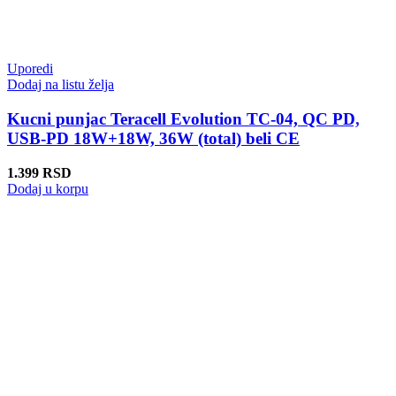
Uporedi
Dodaj na listu želja
Kucni punjac Teracell Evolution TC-04, QC PD,
USB-PD 18W+18W, 36W (total) beli CE
1.399
RSD
Dodaj u korpu