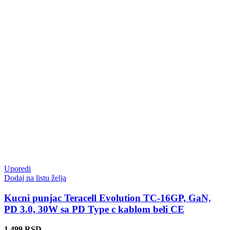
Uporedi
Dodaj na listu želja
Kucni punjac Teracell Evolution TC-16GP, GaN,
PD 3.0, 30W sa PD Type c kablom beli CE
1.499
RSD