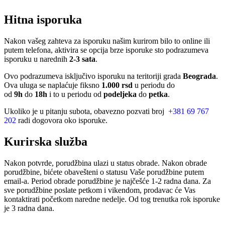
Hitna isporuka
Nakon vašeg zahteva za isporuku našim kurirom bilo to online ili
putem telefona, aktivira se opcija brze isporuke sto podrazumeva
isporuku u narednih
2-3 sata
.
Ovo podrazumeva isključivo isporuku na teritoriji grada
Beograda
.
Ova uluga se naplaćuje fiksno
1.000 rsd
u periodu do
od
9h
do
18h
i to u periodu od
podeljeka
do
petka
.
Ukoliko je u pitanju subota, obavezno pozvati broj
+381 69 767
202
radi dogovora oko isporuke.
Kurirska služba
Nakon potvrde, porudžbina ulazi u status obrade. Nakon obrade
porudžbine, bićete obavešteni o statusu Vaše porudžbine putem
email-a. Period obrade porudžbine je najčešće 1-2 radna dana. Za
sve porudžbine poslate petkom i vikendom, prodavac će Vas
kontaktirati početkom naredne nedelje. Od tog trenutka rok isporuke
je 3 radna dana.