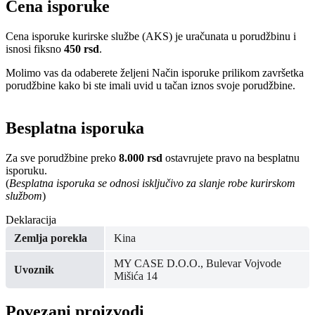
Cena isporuke
Cena isporuke kurirske službe (AKS) je uračunata u porudžbinu i
isnosi fiksno
450 rsd
.
Molimo vas da odaberete željeni Način isporuke prilikom završetka
porudžbine kako bi ste imali uvid u tačan iznos svoje porudžbine.
Besplatna isporuka
Za sve porudžbine preko
8.000 rsd
ostavrujete pravo na besplatnu
isporuku.
(
Besplatna isporuka se odnosi isključivo za slanje robe kurirskom
službom
)
Deklaracija
Zemlja porekla
Kina
MY CASE D.O.O., Bulevar Vojvode
Uvoznik
Mišića 14
Povezani proizvodi