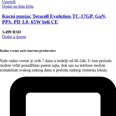
Uporedi
Dodaj na listu želja
Kucni punjac Teracell Evolution TC-17GP, GaN,
PPS, PD 3.0, 65W beli CE
3.499
RSD
Dodaj u korpu
Radno vreme naše internet prodavnice
Naše radno vreme je svih 7 dana u nedelji od 00-24h. U tom periodu
možete vršiti porudžbine putem sajta, dok nas na telefone možete
kontaktirati svakog radnog dana u periodu radnog vremena lokala.