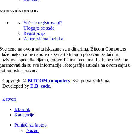
KORISNIČKI NALOG
Već ste registrovani?
Ulogujte se sada
Registracija
Zaboravljena lozinka
Sve cene na ovom sajtu iskazane su u dinarima. Bitcom Computers
ulaže maksimalne napore da svi artikli budu prikazani sa tačnim
nazivima, specifikacijama, fotografijama i cenama. Ipak, ne možemo
garantovati da su sve informacije i fotografije artikala na ovom sajtu u
potpunosti ispravne.
Copyright ©
BITCOM computers
. Sva prava zadržana.
Developed by
D.B. code
.
Zatvori
Izbornik
Kategorije
Punjači za laptop
Nazad