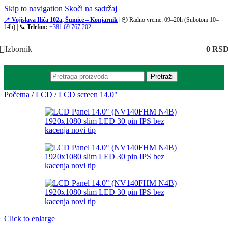
Skip to navigation
Skoči na sadržaj
📍
Vojislava Ilića 102a, Šumice – Konjarnik
| 🕘 Radno vreme: 09–20h (Subotom 10–
14h) | 📞
Telefon:
+381 69 767 202
Izbornik
0
RS
Pretraži
Početna
/
LCD
/
LCD screen 14.0"
Click to enlarge