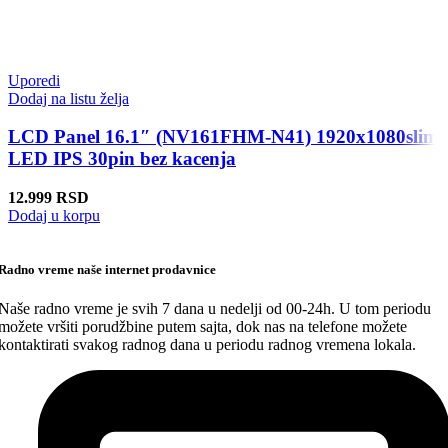
Uporedi
Dodaj na listu želja
LCD Panel 16.1″ (NV161FHM-N41) 1920x1080slim
LED IPS 30pin bez kacenja
12.999
RSD
Dodaj u korpu
Radno vreme naše internet prodavnice
Naše radno vreme je svih 7 dana u nedelji od 00-24h. U tom periodu
možete vršiti porudžbine putem sajta, dok nas na telefone možete
kontaktirati svakog radnog dana u periodu radnog vremena lokala.