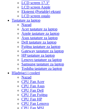
LCD screen 17.3″
LCD screen Apple
Eksterni (Portable) ekrani
LCD screen ostalo
Tastature za laptop
Nazad
Acer tastature za laptop
Apple tastature za laptop
Asus tastature za laptop
Dell tastature za laptop
Fujitsu tastature za laptop
Gateway tastature za laptop
HP tastature za laptop
Lenovo tastature za laptop
Samsung tastature za laptop
Toshiba tastature za laptop
Hladnjaci i cooleri
Nazad
CPU Fan Acer
CPU Fan Asus
CPU Fan Dell
CPU Fan Fujitsu
CPU Fan HP
CPU Fan Lenovo
CPU Fan MSI