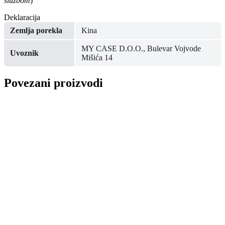
službom
)
Deklaracija
Zemlja porekla
Kina
MY CASE D.O.O., Bulevar Vojvode
Uvoznik
Mišića 14
Povezani proizvodi