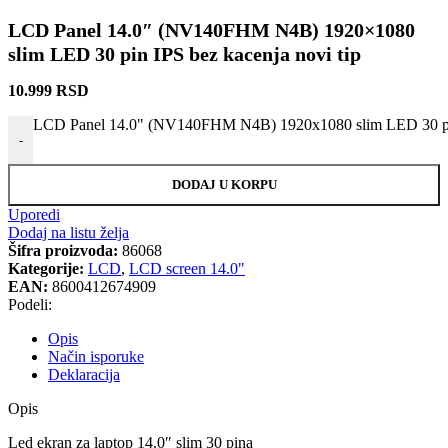
LCD Panel 14.0″ (NV140FHM N4B) 1920×1080
slim LED 30 pin IPS bez kacenja novi tip
10.999
RSD
LCD Panel 14.0" (NV140FHM N4B) 1920x1080 slim LED 30 pin I
-
DODAJ U KORPU
Uporedi
Dodaj na listu želja
Šifra proizvoda:
86068
Kategorije:
LCD
,
LCD screen 14.0"
EAN:
8600412674909
Podeli:
Opis
Način isporuke
Deklaracija
Opis
Led ekran za laptop 14.0″ slim 30 pina