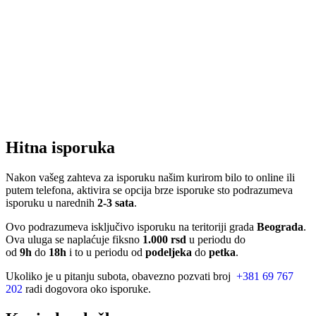
Hitna isporuka
Nakon vašeg zahteva za isporuku našim kurirom bilo to online ili
putem telefona, aktivira se opcija brze isporuke sto podrazumeva
isporuku u narednih
2-3 sata
.
Ovo podrazumeva isključivo isporuku na teritoriji grada
Beograda
.
Ova uluga se naplaćuje fiksno
1.000 rsd
u periodu do
od
9h
do
18h
i to u periodu od
podeljeka
do
petka
.
Ukoliko je u pitanju subota, obavezno pozvati broj
+381 69 767
202
radi dogovora oko isporuke.