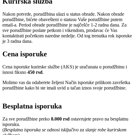
Kurirska služba
Nakon potvrde, porudžbina ulazi u status obrade. Nakon obrade
porudžbine, bićete obavešteni o statusu Vaše porudžbine putem
email-a. Period obrade porudžbine je najčešće 1-2 radna dana. Za
sve porudžbine poslate petkom i vikendom, prodavac će Vas
kontaktirati početkom naredne nedelje. Od tog trenutka rok isporuke
je 3 radna dana.
Cena isporuke
Cena isporuke kurirske službe (AKS) je uračunata u porudžbinu i
isnosi fiksno
450 rsd
.
Molimo vas da odaberete željeni Način isporuke prilikom završetka
porudžbine kako bi ste imali uvid u tačan iznos svoje porudžbine.
Besplatna isporuka
Za sve porudžbine preko
8.000 rsd
ostavrujete pravo na besplatnu
isporuku.
(
Besplatna isporuka se odnosi isključivo za slanje robe kurirskom