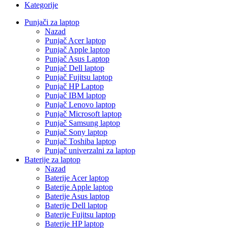
Kategorije
Punjači za laptop
Nazad
Punjač Acer laptop
Punjač Apple laptop
Punjač Asus Laptop
Punjač Dell laptop
Punjač Fujitsu laptop
Punjač HP Laptop
Punjač IBM laptop
Punjač Lenovo laptop
Punjač Microsoft laptop
Punjač Samsung laptop
Punjač Sony laptop
Punjač Toshiba laptop
Punjač univerzalni za laptop
Baterije za laptop
Nazad
Baterije Acer laptop
Baterije Apple laptop
Baterije Asus laptop
Baterije Dell laptop
Baterije Fujitsu laptop
Baterije HP laptop