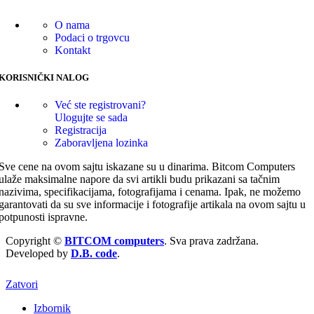
O nama
Podaci o trgovcu
Kontakt
KORISNIČKI NALOG
Već ste registrovani?
Ulogujte se sada
Registracija
Zaboravljena lozinka
Sve cene na ovom sajtu iskazane su u dinarima. Bitcom Computers
ulaže maksimalne napore da svi artikli budu prikazani sa tačnim
nazivima, specifikacijama, fotografijama i cenama. Ipak, ne možemo
garantovati da su sve informacije i fotografije artikala na ovom sajtu u
potpunosti ispravne.
Copyright ©
BITCOM computers
. Sva prava zadržana.
Developed by
D.B. code
.
Zatvori
Izbornik