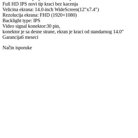
Full HD IPS novi tip kraci bez kacenja
Velicina ekrana: 14.0-inch WideScreen(12″x7.4″)
Rezolucija ekrana: FHD (1920×1080)
Backlight type: IPS
Video signal konektor:30 pin,
konektor je sa desne strane, ekran je kraci od standarnog 14.0″
Garancija6 meseci
Način isporuke