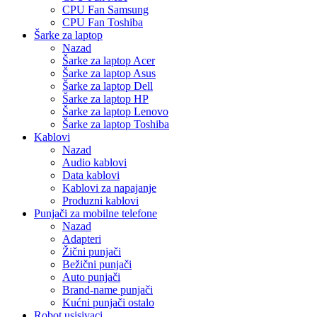
CPU Fan Samsung
CPU Fan Toshiba
Šarke za laptop
Nazad
Šarke za laptop Acer
Šarke za laptop Asus
Šarke za laptop Dell
Šarke za laptop HP
Šarke za laptop Lenovo
Šarke za laptop Toshiba
Kablovi
Nazad
Audio kablovi
Data kablovi
Kablovi za napajanje
Produzni kablovi
Punjači za mobilne telefone
Nazad
Adapteri
Žični punjači
Bežični punjači
Auto punjači
Brand-name punjači
Kućni punjači ostalo
Robot usisivaci