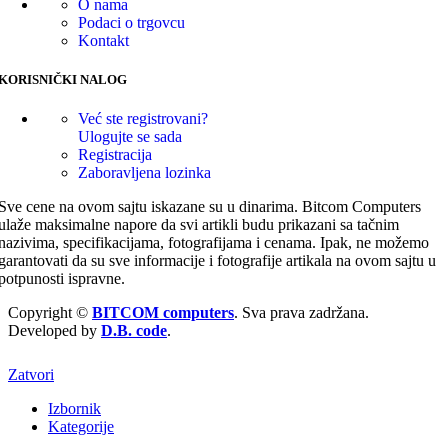
O nama
Podaci o trgovcu
Kontakt
KORISNIČKI NALOG
Već ste registrovani?
Ulogujte se sada
Registracija
Zaboravljena lozinka
Sve cene na ovom sajtu iskazane su u dinarima. Bitcom Computers
ulaže maksimalne napore da svi artikli budu prikazani sa tačnim
nazivima, specifikacijama, fotografijama i cenama. Ipak, ne možemo
garantovati da su sve informacije i fotografije artikala na ovom sajtu u
potpunosti ispravne.
Copyright ©
BITCOM computers
. Sva prava zadržana.
Developed by
D.B. code
.
Zatvori
Izbornik
Kategorije