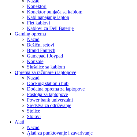
Nazad
Konektori
Konektor punjača sa kablom
Kabl napajanje laptop
Flet kablovi
Kablovi za Dell Baterije
Gaming oprema
Nazad
Bežični setovi
Brand Fantech
Gamepad i Joypad
Konzole
Slušalice sa kablom
Oprema za računare i laptopove
Nazad
Docking station i hub
Dodatna oprema za laptopove
Postolja za laptopove
Power bank univerzalni
Sredstva za održavanje
Stolice
Stolovi
Alati
Nazad
Alati za punktovanje i zavarivanje