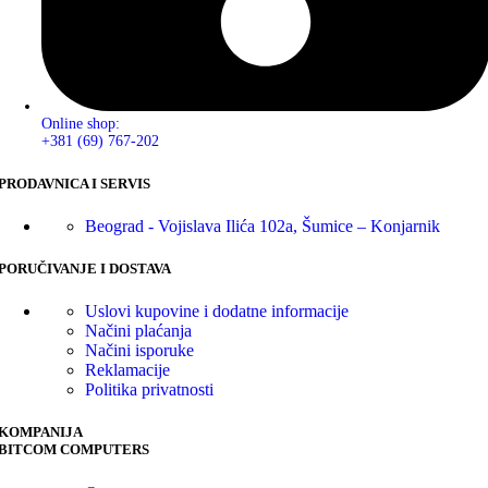
Online shop:
+381 (69) 767-202
PRODAVNICA I SERVIS
Beograd - Vojislava Ilića 102a, Šumice – Konjarnik
PORUČIVANJE I DOSTAVA
Uslovi kupovine i dodatne informacije
Načini plaćanja
Načini isporuke
Reklamacije
Politika privatnosti
KOMPANIJA
BITCOM COMPUTERS