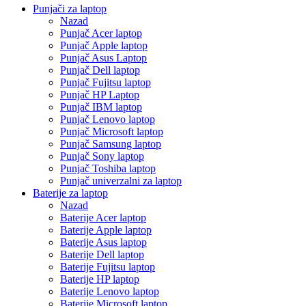
Punjači za laptop
Nazad
Punjač Acer laptop
Punjač Apple laptop
Punjač Asus Laptop
Punjač Dell laptop
Punjač Fujitsu laptop
Punjač HP Laptop
Punjač IBM laptop
Punjač Lenovo laptop
Punjač Microsoft laptop
Punjač Samsung laptop
Punjač Sony laptop
Punjač Toshiba laptop
Punjač univerzalni za laptop
Baterije za laptop
Nazad
Baterije Acer laptop
Baterije Apple laptop
Baterije Asus laptop
Baterije Dell laptop
Baterije Fujitsu laptop
Baterije HP laptop
Baterije Lenovo laptop
Baterije Microsoft laptop