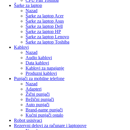
CPU Fan Toshiba
Šarke za laptop
Nazad
Šarke za laptop Acer
Šarke za laptop Asus
Šarke za laptop Dell
Šarke za laptop HP
Šarke za laptop Lenovo
Šarke za laptop Toshiba
Kablovi
Nazad
Audio kablovi
Data kablovi
Kablovi za napajanje
Produzni kablovi
Punjači za mobilne telefone
Nazad
Adapteri
Žični punjači
Bežični punjači
Auto punjači
Brand-name punjači
Kućni punjači ostalo
Robot usisivaci
Rezervni delovi za računare i laptopove