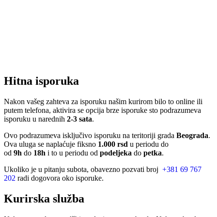
Hitna isporuka
Nakon vašeg zahteva za isporuku našim kurirom bilo to online ili
putem telefona, aktivira se opcija brze isporuke sto podrazumeva
isporuku u narednih
2-3 sata
.
Ovo podrazumeva isključivo isporuku na teritoriji grada
Beograda
.
Ova uluga se naplaćuje fiksno
1.000 rsd
u periodu do
od
9h
do
18h
i to u periodu od
podeljeka
do
petka
.
Ukoliko je u pitanju subota, obavezno pozvati broj
+381 69 767
202
radi dogovora oko isporuke.
Kurirska služba