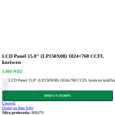
LCD Panel 15.0″ (LP150X08) 1024×768 CCFL
koriscen
3.999
RSD
LCD Panel 15.0" (LP150X08) 1024x768 CCFL koriscen količin
-
DODAJ U KORPU
Uporedi
Dodaj na listu želja
Šifra proizvoda:
808470