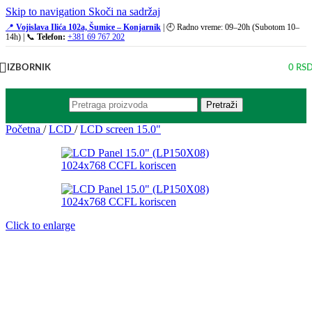
Skip to navigation
Skoči na sadržaj
📍
Vojislava Ilića 102a, Šumice – Konjarnik
| 🕘 Radno vreme: 09–20h (Subotom 10–
14h) | 📞
Telefon:
+381 69 767 202
IZBORNIK
0
RS
Pretraži
Početna
/
LCD
/
LCD screen 15.0"
Click to enlarge