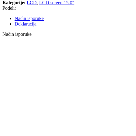
Kategorije:
LCD
,
LCD screen 15.0"
Podeli:
Način isporuke
Deklaracija
Način isporuke