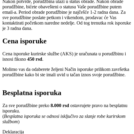
Nakon potvrde, porudžbina ulazi u status obrade. Nakon obrade
porudžbine, bićete obavešteni o statusu Vaše porudžbine putem
email-a. Period obrade porudžbine je najčešće 1-2 radna dana. Za
sve porudžbine poslate petkom i vikendom, prodavac će Vas
kontaktirati početkom naredne nedelje. Od tog trenutka rok isporuke
je 3 radna dana.
Cena isporuke
Cena isporuke kurirske službe (AKS) je uračunata u porudžbinu i
isnosi fiksno
450 rsd
.
Molimo vas da odaberete željeni Način isporuke prilikom završetka
porudžbine kako bi ste imali uvid u tačan iznos svoje porudžbine.
Besplatna isporuka
Za sve porudžbine preko
8.000 rsd
ostavrujete pravo na besplatnu
isporuku.
(
Besplatna isporuka se odnosi isključivo za slanje robe kurirskom
službom
)
Deklaracija