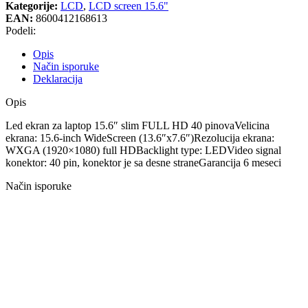
Kategorije:
LCD
,
LCD screen 15.6"
EAN:
8600412168613
Podeli:
Opis
Način isporuke
Deklaracija
Opis
Led ekran za laptop 15.6″ slim FULL HD 40 pinovaVelicina
ekrana: 15.6-inch WideScreen (13.6″x7.6″)Rezolucija ekrana:
WXGA (1920×1080) full HDBacklight type: LEDVideo signal
konektor: 40 pin, konektor je sa desne straneGarancija 6 meseci
Način isporuke