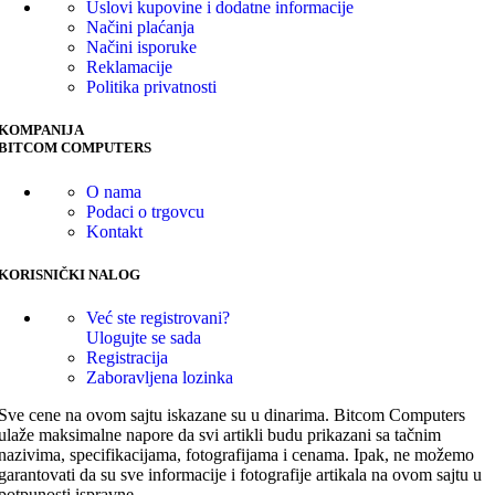
Uslovi kupovine i dodatne informacije
Načini plaćanja
Načini isporuke
Reklamacije
Politika privatnosti
KOMPANIJA
BITCOM COMPUTERS
O nama
Podaci o trgovcu
Kontakt
KORISNIČKI NALOG
Već ste registrovani?
Ulogujte se sada
Registracija
Zaboravljena lozinka
Sve cene na ovom sajtu iskazane su u dinarima. Bitcom Computers
ulaže maksimalne napore da svi artikli budu prikazani sa tačnim
nazivima, specifikacijama, fotografijama i cenama. Ipak, ne možemo
garantovati da su sve informacije i fotografije artikala na ovom sajtu u
potpunosti ispravne.