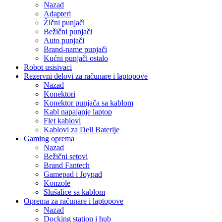
Nazad
Adapteri
Žični punjači
Bežični punjači
Auto punjači
Brand-name punjači
Kućni punjači ostalo
Robot usisivaci
Rezervni delovi za računare i laptopove
Nazad
Konektori
Konektor punjača sa kablom
Kabl napajanje laptop
Flet kablovi
Kablovi za Dell Baterije
Gaming oprema
Nazad
Bežični setovi
Brand Fantech
Gamepad i Joypad
Konzole
Slušalice sa kablom
Oprema za računare i laptopove
Nazad
Docking station i hub