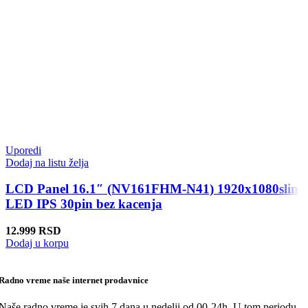
Uporedi
Dodaj na listu želja
LCD Panel 16.1″ (NV161FHM-N41) 1920x1080slim
LED IPS 30pin bez kacenja
12.999
RSD
Dodaj u korpu
Radno vreme naše internet prodavnice
Naše radno vreme je svih 7 dana u nedelji od 00-24h. U tom periodu