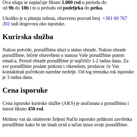
Ova uluga se naplaćuje fiksno
1.000 rsd
u periodu do
od
9h
do
18h
i to u periodu od
podeljeka
do
petka
.
Ukoliko je u pitanju subota, obavezno pozvati broj
+381 69 767
202
radi dogovora oko isporuke.
Kurirska služba
Nakon potvrde, porudžbina ulazi u status obrade. Nakon obrade
porudžbine, bićete obavešteni o statusu Vaše porudžbine putem
email-a. Period obrade porudžbine je najčešće 1-2 radna dana. Za
sve porudžbine poslate petkom i vikendom, prodavac će Vas
kontaktirati početkom naredne nedelje. Od tog trenutka rok isporuke
je 3 radna dana.
Cena isporuke
Cena isporuke kurirske službe (AKS) je uračunata u porudžbinu i
isnosi fiksno
450 rsd
.
Molimo vas da odaberete željeni Način isporuke prilikom završetka
porudžbine kako bi ste imali uvid u tačan iznos svoje porudžbine.