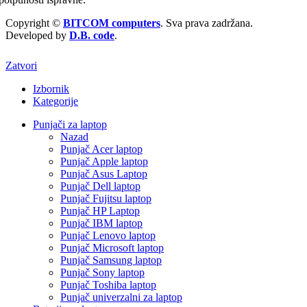
Copyright ©
BITCOM computers
. Sva prava zadržana.
Developed by
D.B. code
.
Zatvori
Izbornik
Kategorije
Punjači za laptop
Nazad
Punjač Acer laptop
Punjač Apple laptop
Punjač Asus Laptop
Punjač Dell laptop
Punjač Fujitsu laptop
Punjač HP Laptop
Punjač IBM laptop
Punjač Lenovo laptop
Punjač Microsoft laptop
Punjač Samsung laptop
Punjač Sony laptop
Punjač Toshiba laptop
Punjač univerzalni za laptop