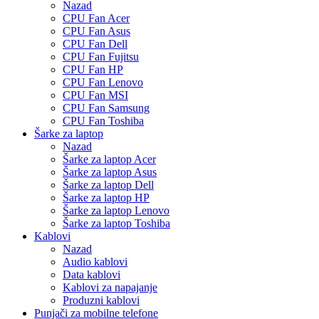
Nazad
CPU Fan Acer
CPU Fan Asus
CPU Fan Dell
CPU Fan Fujitsu
CPU Fan HP
CPU Fan Lenovo
CPU Fan MSI
CPU Fan Samsung
CPU Fan Toshiba
Šarke za laptop
Nazad
Šarke za laptop Acer
Šarke za laptop Asus
Šarke za laptop Dell
Šarke za laptop HP
Šarke za laptop Lenovo
Šarke za laptop Toshiba
Kablovi
Nazad
Audio kablovi
Data kablovi
Kablovi za napajanje
Produzni kablovi
Punjači za mobilne telefone