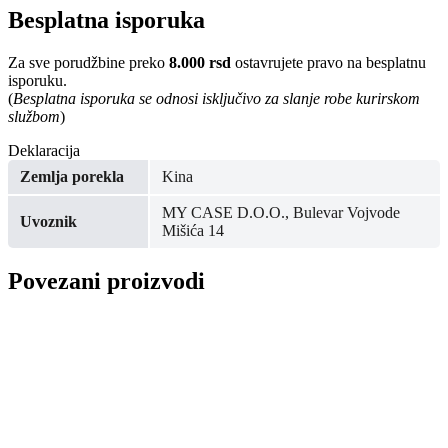
Besplatna isporuka
Za sve porudžbine preko
8.000 rsd
ostavrujete pravo na besplatnu
isporuku.
(
Besplatna isporuka se odnosi isključivo za slanje robe kurirskom
službom
)
Deklaracija
Zemlja porekla
Kina
MY CASE D.O.O., Bulevar Vojvode
Uvoznik
Mišića 14
Povezani proizvodi