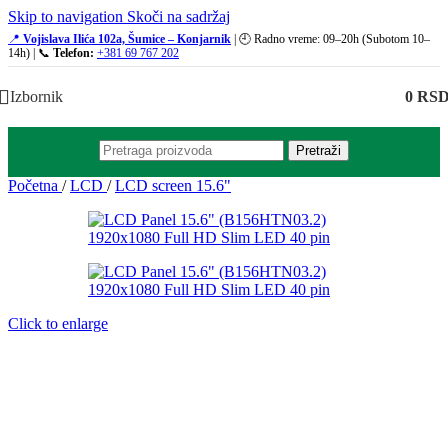
Skip to navigation
Skoči na sadržaj
📍
Vojislava Ilića 102a, Šumice – Konjarnik
| 🕘 Radno vreme: 09–20h (Subotom 10–
14h) | 📞
Telefon:
+381 69 767 202
Izbornik
0
RS
Pretraži
Početna
/
LCD
/
LCD screen 15.6"
Click to enlarge