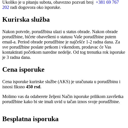
Ukoliko je u pitanju subota, obavezno pozvati broj
+381 69 767
202
radi dogovora oko isporuke.
Kurirska služba
Nakon potvrde, porudžbina ulazi u status obrade. Nakon obrade
porudžbine, bićete obavešteni o statusu Vaše porudžbine putem
email-a. Period obrade porudžbine je najčešće 1-2 radna dana. Za
sve porudžbine poslate petkom i vikendom, prodavac će Vas
kontaktirati početkom naredne nedelje. Od tog trenutka rok isporuke
je 3 radna dana.
Cena isporuke
Cena isporuke kurirske službe (AKS) je uračunata u porudžbinu i
isnosi fiksno
450 rsd
.
Molimo vas da odaberete željeni Način isporuke prilikom završetka
porudžbine kako bi ste imali uvid u tačan iznos svoje porudžbine.
Besplatna isporuka