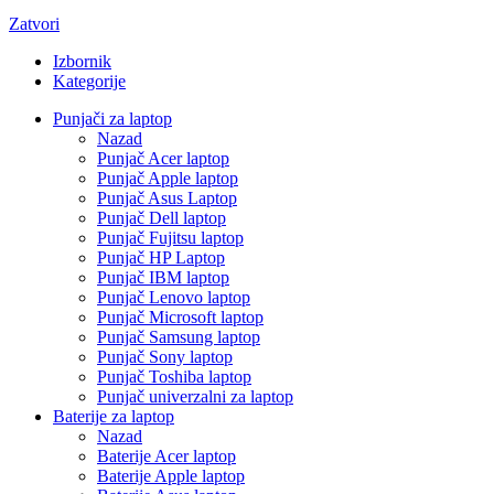
Zatvori
Izbornik
Kategorije
Punjači za laptop
Nazad
Punjač Acer laptop
Punjač Apple laptop
Punjač Asus Laptop
Punjač Dell laptop
Punjač Fujitsu laptop
Punjač HP Laptop
Punjač IBM laptop
Punjač Lenovo laptop
Punjač Microsoft laptop
Punjač Samsung laptop
Punjač Sony laptop
Punjač Toshiba laptop
Punjač univerzalni za laptop
Baterije za laptop
Nazad
Baterije Acer laptop
Baterije Apple laptop