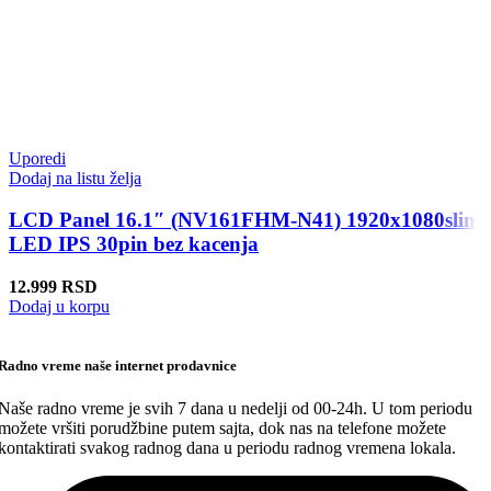
Uporedi
Dodaj na listu želja
LCD Panel 16.1″ (NV161FHM-N41) 1920x1080slim
LED IPS 30pin bez kacenja
12.999
RSD
Dodaj u korpu
Radno vreme naše internet prodavnice
Naše radno vreme je svih 7 dana u nedelji od 00-24h. U tom periodu
možete vršiti porudžbine putem sajta, dok nas na telefone možete
kontaktirati svakog radnog dana u periodu radnog vremena lokala.