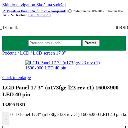
Skip to navigation
Skoči na sadržaj
📍
Vojislava Ilića 102a, Šumice – Konjarnik
| 🕘 Radno vreme: 09–20h (Subotom 10–
14h) | 📞
Telefon:
+381 69 767 202
Izbornik
0
RS
Pretraži
Početna
/
LCD
/
LCD screen 17.3"
Click to enlarge
LCD Panel 17.3″ (n173fge-l23 rev c1) 1600×900
LED 40 pin
13.999
RSD
LCD Panel 17.3" (n173fge-l23 rev c1) 1600x900 LED 40 pin kol
-