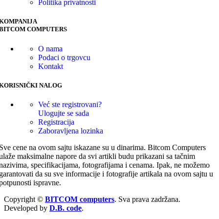
Politika privatnosti
KOMPANIJA
BITCOM COMPUTERS
O nama
Podaci o trgovcu
Kontakt
KORISNIČKI NALOG
Već ste registrovani?
Ulogujte se sada
Registracija
Zaboravljena lozinka
Sve cene na ovom sajtu iskazane su u dinarima. Bitcom Computers
ulaže maksimalne napore da svi artikli budu prikazani sa tačnim
nazivima, specifikacijama, fotografijama i cenama. Ipak, ne možemo
garantovati da su sve informacije i fotografije artikala na ovom sajtu u
potpunosti ispravne.
Copyright ©
BITCOM computers
. Sva prava zadržana.
Developed by
D.B. code
.