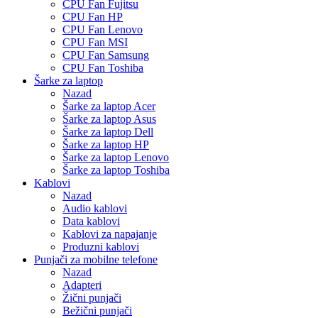
CPU Fan Fujitsu
CPU Fan HP
CPU Fan Lenovo
CPU Fan MSI
CPU Fan Samsung
CPU Fan Toshiba
Šarke za laptop
Nazad
Šarke za laptop Acer
Šarke za laptop Asus
Šarke za laptop Dell
Šarke za laptop HP
Šarke za laptop Lenovo
Šarke za laptop Toshiba
Kablovi
Nazad
Audio kablovi
Data kablovi
Kablovi za napajanje
Produzni kablovi
Punjači za mobilne telefone
Nazad
Adapteri
Žični punjači
Bežični punjači