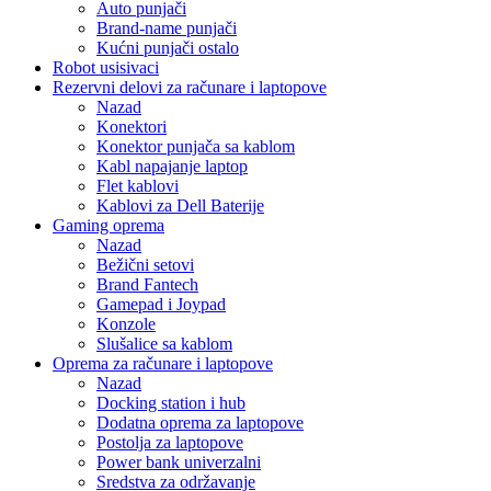
Auto punjači
Brand-name punjači
Kućni punjači ostalo
Robot usisivaci
Rezervni delovi za računare i laptopove
Nazad
Konektori
Konektor punjača sa kablom
Kabl napajanje laptop
Flet kablovi
Kablovi za Dell Baterije
Gaming oprema
Nazad
Bežični setovi
Brand Fantech
Gamepad i Joypad
Konzole
Slušalice sa kablom
Oprema za računare i laptopove
Nazad
Docking station i hub
Dodatna oprema za laptopove
Postolja za laptopove
Power bank univerzalni
Sredstva za održavanje