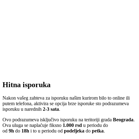
Hitna isporuka
Nakon vašeg zahteva za isporuku našim kurirom bilo to online ili
putem telefona, aktivira se opcija brze isporuke sto podrazumeva
isporuku u narednih
2-3 sata
.
Ovo podrazumeva isključivo isporuku na teritoriji grada
Beograda
.
Ova uluga se naplaćuje fiksno
1.000 rsd
u periodu do
od
9h
do
18h
i to u periodu od
podeljeka
do
petka
.