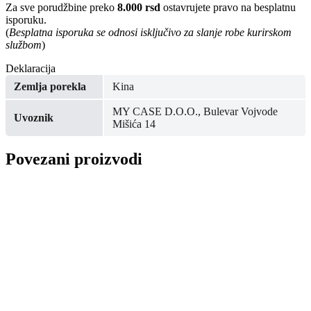
Za sve porudžbine preko
8.000 rsd
ostavrujete pravo na besplatnu
isporuku.
(
Besplatna isporuka se odnosi isključivo za slanje robe kurirskom
službom
)
Deklaracija
Zemlja porekla
Kina
MY CASE D.O.O., Bulevar Vojvode
Uvoznik
Mišića 14
Povezani proizvodi