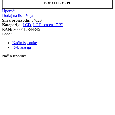
DODAJ U KORPU
Uporedi
Dodaj na listu želja
Šifra proizvoda:
54020
Kategorije:
LCD
,
LCD screen 17.3"
EAN:
8600412344345
Podeli:
Način isporuke
Deklaracija
Način isporuke