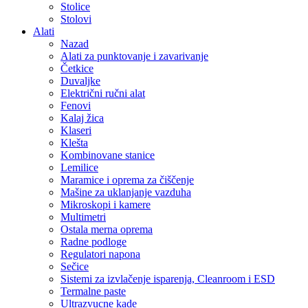
Stolice
Stolovi
Alati
Nazad
Alati za punktovanje i zavarivanje
Četkice
Duvaljke
Električni ručni alat
Fenovi
Kalaj žica
Klaseri
Klešta
Kombinovane stanice
Lemilice
Maramice i oprema za čiščenje
Mašine za uklanjanje vazduha
Mikroskopi i kamere
Multimetri
Ostala merna oprema
Radne podloge
Regulatori napona
Sečice
Sistemi za izvlačenje isparenja, Cleanroom i ESD
Termalne paste
Ultrazvucne kade