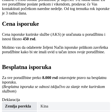
sve porudžbine poslate petkom i vikendom, prodavac će Vas
kontaktirati početkom naredne nedelje. Od tog trenutka rok isporuke
je 3 radna dana.
Cena isporuke
Cena isporuke kurirske službe (AKS) je uračunata u porudžbinu i
isnosi fiksno
450 rsd
.
Molimo vas da odaberete željeni Način isporuke prilikom završetka
porudžbine kako bi ste imali uvid u tačan iznos svoje porudžbine.
Besplatna isporuka
Za sve porudžbine preko
8.000 rsd
ostavrujete pravo na besplatnu
isporuku.
(
Besplatna isporuka se odnosi isključivo za slanje robe kurirskom
službom
)
Deklaracija
Zemlja porekla
Kina