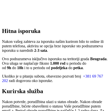
Hitna isporuka
Nakon vašeg zahteva za isporuku našim kurirom bilo to online ili
putem telefona, aktivira se opcija brze isporuke sto podrazumeva
isporuku u narednih
2-3 sata
.
Ovo podrazumeva isključivo isporuku na teritoriji grada
Beograda
.
Ova uluga se naplaćuje fiksno
1.000 rsd
u periodu do
od
9h
do
18h
i to u periodu od
podeljeka
do
petka
.
Ukoliko je u pitanju subota, obavezno pozvati broj
+381 69 767
202
radi dogovora oko isporuke.
Kurirska služba
Nakon potvrde, porudžbina ulazi u status obrade. Nakon obrade
porudžbine, bićete obavešteni o statusu Vaše porudžbine putem
email-a. Period obrade porudžbine je najčešće 1-2 radna dana. Za