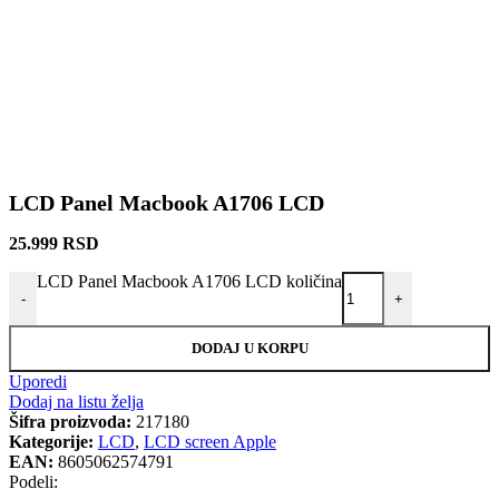
LCD Panel Macbook A1706 LCD
25.999
RSD
LCD Panel Macbook A1706 LCD količina
-
+
DODAJ U KORPU
Uporedi
Dodaj na listu želja
Šifra proizvoda:
217180
Kategorije:
LCD
,
LCD screen Apple
EAN:
8605062574791
Podeli: