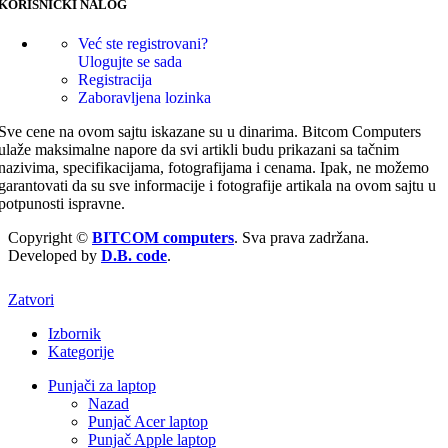
KORISNIČKI NALOG
Već ste registrovani?
Ulogujte se sada
Registracija
Zaboravljena lozinka
Sve cene na ovom sajtu iskazane su u dinarima. Bitcom Computers
ulaže maksimalne napore da svi artikli budu prikazani sa tačnim
nazivima, specifikacijama, fotografijama i cenama. Ipak, ne možemo
garantovati da su sve informacije i fotografije artikala na ovom sajtu u
potpunosti ispravne.
Copyright ©
BITCOM computers
. Sva prava zadržana.
Developed by
D.B. code
.
Zatvori
Izbornik
Kategorije
Punjači za laptop
Nazad
Punjač Acer laptop
Punjač Apple laptop