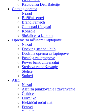
Kablovi za Dell Baterije
Gaming oprema
Nazad
Bežični setovi
Brand Fantech
Gamepad i Joypad
Konzole
Slušalice sa kablom
Oprema za računare i laptopove
Nazad
Docking station i hub
Dodatna oprema za laptopove
Postolja za laptopove
Power bank univerzalni
Sredstva za održavanje
Stolice
Stolovi
Alati
Nazad
Alati za punktovanje i zavarivanje
Četkice
Duvaljke
Električni ručni alat
Fenovi