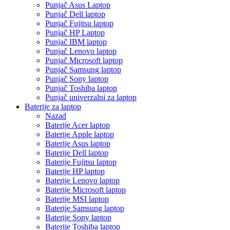
Punjač Asus Laptop
Punjač Dell laptop
Punjač Fujitsu laptop
Punjač HP Laptop
Punjač IBM laptop
Punjač Lenovo laptop
Punjač Microsoft laptop
Punjač Samsung laptop
Punjač Sony laptop
Punjač Toshiba laptop
Punjač univerzalni za laptop
Baterije za laptop
Nazad
Baterije Acer laptop
Baterije Apple laptop
Baterije Asus laptop
Baterije Dell laptop
Baterije Fujitsu laptop
Baterije HP laptop
Baterije Lenovo laptop
Baterije Microsoft laptop
Baterije MSI laptop
Baterije Samsung laptop
Baterije Sony laptop
Baterije Toshiba laptop