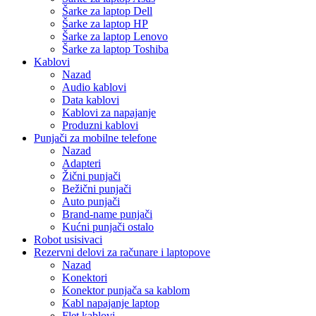
Šarke za laptop Dell
Šarke za laptop HP
Šarke za laptop Lenovo
Šarke za laptop Toshiba
Kablovi
Nazad
Audio kablovi
Data kablovi
Kablovi za napajanje
Produzni kablovi
Punjači za mobilne telefone
Nazad
Adapteri
Žični punjači
Bežični punjači
Auto punjači
Brand-name punjači
Kućni punjači ostalo
Robot usisivaci
Rezervni delovi za računare i laptopove
Nazad
Konektori
Konektor punjača sa kablom
Kabl napajanje laptop
Flet kablovi