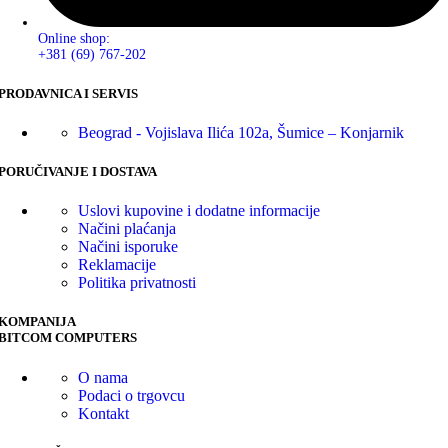
Online shop:
+381 (69) 767-202
PRODAVNICA I SERVIS
Beograd - Vojislava Ilića 102a, Šumice – Konjarnik
PORUČIVANJE I DOSTAVA
Uslovi kupovine i dodatne informacije
Načini plaćanja
Načini isporuke
Reklamacije
Politika privatnosti
KOMPANIJA
BITCOM COMPUTERS
O nama
Podaci o trgovcu
Kontakt