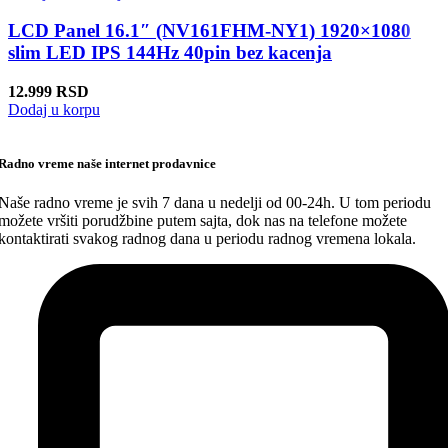
LCD Panel 16.1″ (NV161FHM-NY1) 1920×1080
slim LED IPS 144Hz 40pin bez kacenja
12.999
RSD
Dodaj u korpu
Radno vreme naše internet prodavnice
Naše radno vreme je svih 7 dana u nedelji od 00-24h. U tom periodu
možete vršiti porudžbine putem sajta, dok nas na telefone možete
kontaktirati svakog radnog dana u periodu radnog vremena lokala.