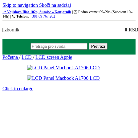
Skip to navigation
Skoči na sadržaj
📍
Vojislava Ilića 102a, Šumice – Konjarnik
| 🕘 Radno vreme: 09–20h (Subotom 10–
14h) | 📞
Telefon:
+381 69 767 202
Izbornik
0
RS
Pretraži
Početna
/
LCD
/
LCD screen Apple
Click to enlarge